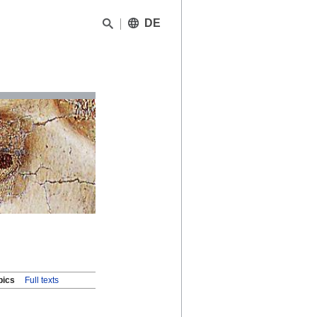
DE
pics
Full texts