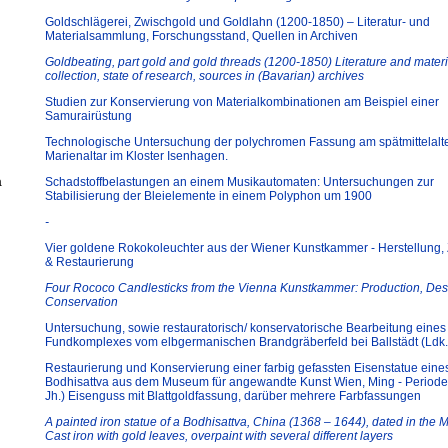
Goldschlägerei, Zwischgold und Goldlahn (1200-1850) – Literatur- und
Materialsammlung, Forschungsstand, Quellen in Archiven
Goldbeating, part gold and gold threads (1200-1850) Literature and materi
collection, state of research, sources in (Bavarian) archives
Studien zur Konservierung von Materialkombinationen am Beispiel einer
Samurairüstung
Technologische Untersuchung der polychromen Fassung am spätmittelalte
Marienaltar im Kloster Isenhagen.
a
Schadstoffbelastungen an einem Musikautomaten: Untersuchungen zur
Stabilisierung der Bleielemente in einem Polyphon um 1900
-
Vier goldene Rokokoleuchter aus der Wiener Kunstkammer - Herstellung,
& Restaurierung
Four Rococo Candlesticks from the Vienna Kunstkammer: Production, Dest
Conservation
Untersuchung, sowie restauratorisch/ konservatorische Bearbeitung eines
Fundkomplexes vom elbgermanischen Brandgräberfeld bei Ballstädt (Ldk.
Restaurierung und Konservierung einer farbig gefassten Eisenstatue eine
Bodhisattva aus dem Museum für angewandte Kunst Wien, Ming - Periode (
Jh.) Eisenguss mit Blattgoldfassung, darüber mehrere Farbfassungen
A painted iron statue of a Bodhisattva, China (1368 – 1644), dated in the 
Cast iron with gold leaves, overpaint with several different layers