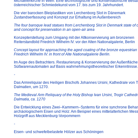
Michaelerkirche in Wien. Eine technologische und konservatorische Best
österreichischer Schmiedekunst vom 17. bis zum 19. Jahrhundert.
Die vier barocken Bleiplastiken von Lerchenborg Slot in Dänemark
Zustandserfassung und Konzept zur Erhaltung im Außenbereich
The four baroque lead statues from Lerchenborg Slot in Denmark state of 
and concept for preservation in an open-air area
Konzepterstellung zum Umgang mit der Altkonservierung am bronzenen
Reiterstandbild Friedrich Wilhelm IV. vor der Alten Nationalgalerie, Berlin
Concept layout for approaching the aged coating of the bronze equestrian 
Friedrich Wilhelm IV. in front of Alte Nationalgalerie Berlin.
Im Auge des Betrachters. Restaurierung & Konservierung der Außenfläche
Süßwarenautomaten auf Basis wahrnehmungstheoretischer Erkenntnisse.
-
Das Armreliquiar des Heiligen Bischofs Johannes Ursini, Kathedrale von Tr
Dalmatien, um 1270.
The Medieval Arm Reliquary of the Holy Bishop Ivan Ursini, Trogir Cathedr
Dalmatia, ca. 1270
Die Entwicklung eines Zwei–Kammern–Systems für eine synchrone Beha
archäologischem Eisen und Holz: Am Beispiel eines mittelalterlichen Mess
Holzgriff aus Mecklenburg-Vorpommern
-
Eisen- und schwefelbelastete Hölzer aus Schöningen