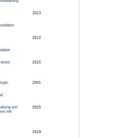
andsklärung
2013
condition
2012
statue
 eines
2015
ogir,
2001
al,
ndlung von
2015
ers mit
2019