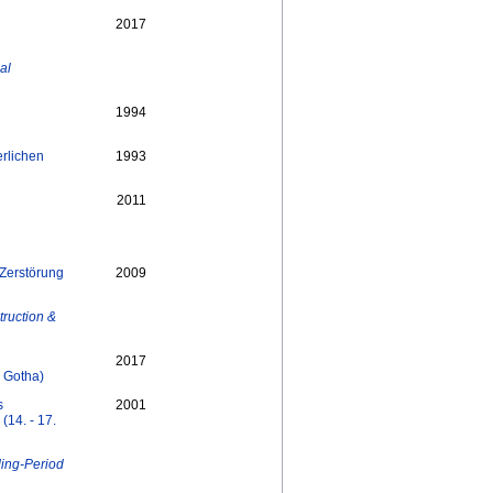
2017
al
1994
rlichen
1993
2011
 Zerstörung
2009
ruction &
2017
 Gotha)
s
2001
14. - 17.
Ming-Period