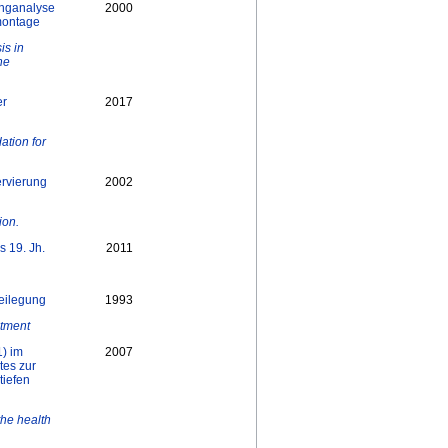
anganalyse
2000
montage
is in
he
er
2017
ation for
ervierung
2002
ion.
 19. Jh.
2011
eilegung
1993
atment
) im
2007
tes zur
tiefen
the health