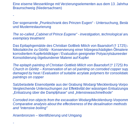
Eine eiserne Messerklinge mit Verzierungselementen aus dem 13. Jahrhu
Braunschweig (Niedersachsen)
-
Der sogenannte „Prunkschrank des Prinzen Eugen“ - Untersuchung, Best
und Musterrestaurierung
The so-called „Cabinet of Prince Eugene“ - investigation, technological an
exemplary treatment
Das Epitaphgemälde des Christian Gottlieb Milich von Baarsdorf († 1725) 
Nikolaikirche zu Görlitz - Konservierung einer hitzegeschädigten Ölmalere
korrodiertem Kupferbildträger / Evaluation geeigneter Polyacrylsäureester
Konsolidierung ölgebundener Malerei auf Kupfer
The epitaph painting of Christian Gottlieb Milich von Baarsdorf († 1725) fr
Church in Görlitz – Konservation of an oil painting on corroded copper sup
damaged by heat / Evaluation of suitable acrylate polymers for consolidatio
paintings on copper
Salzbelastete Eisenobjekte aus der Grabung Wodarg/ Mecklenburg-Vorp
Vergleichende Untersuchungen zur Effektivität der wässrigen Entsalzun
„Entsalzung über die Dampfphase“ und „Intensivwaschmethode“
Corroded iron objects from the excavation Wodarg/Mecklenburg-Vorpomm
Comparative analysis about the effectiveness of the desalination methods
and “intensive boiling”
Arsenbronzen – Identifizierung und Umgang
-