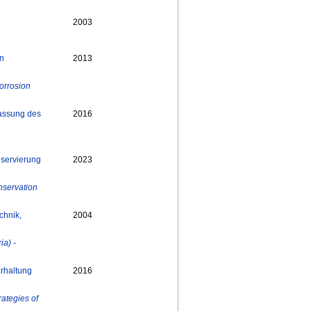
2003
on
2013
corrosion
fassung des
2016
nservierung
2023
onservation
chnik,
2004
ia) -
Erhaltung
2016
rategies of