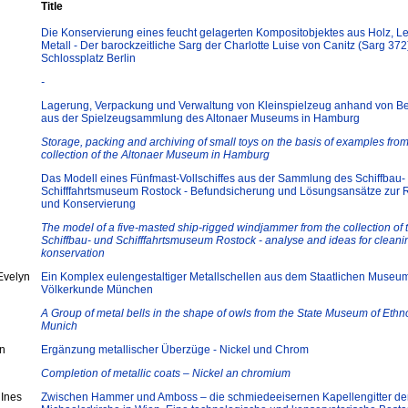
Title
Die Konservierung eines feucht gelagerten Kompositobjektes aus Holz, L
Metall - Der barockzeitliche Sarg der Charlotte Luise von Canitz (Sarg 37
Schlossplatz Berlin
-
Lagerung, Verpackung und Verwaltung von Kleinspielzeug anhand von Be
aus der Spielzeugsammlung des Altonaer Museums in Hamburg
Storage, packing and archiving of small toys on the basis of examples from
collection of the Altonaer Museum in Hamburg
Das Modell eines Fünfmast-Vollschiffes aus der Sammlung des Schiffbau-
Schifffahrtsmuseum Rostock - Befundsicherung und Lösungsansätze zur 
und Konservierung
The model of a five-masted ship-rigged windjammer from the collection of 
Schiffbau- und Schifffahrtsmuseum Rostock - analyse and ideas for clean
konservation
Evelyn
Ein Komplex eulengestaltiger Metallschellen aus dem Staatlichen Museum
Völkerkunde München
A Group of metal bells in the shape of owls from the State Museum of Ethn
Munich
n
Ergänzung metallischer Überzüge - Nickel und Chrom
Completion of metallic coats – Nickel an chromium
 Ines
Zwischen Hammer und Amboss – die schmiedeeisernen Kapellengitter de