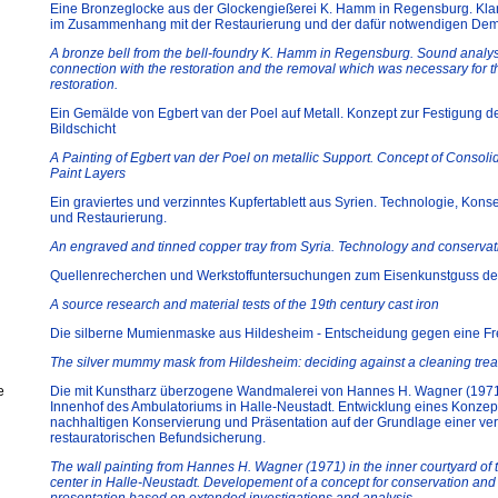
Eine Bronzeglocke aus der Glockengießerei K. Hamm in Regensburg. Kl
im Zusammenhang mit der Restaurierung und der dafür notwendigen De
A bronze bell from the bell-foundry K. Hamm in Regensburg. Sound analys
connection with the restoration and the removal which was necessary for t
restoration.
Ein Gemälde von Egbert van der Poel auf Metall. Konzept zur Festigung d
Bildschicht
A Painting of Egbert van der Poel on metallic Support. Concept of Consolid
Paint Layers
Ein graviertes und verzinntes Kupfertablett aus Syrien. Technologie, Kons
und Restaurierung.
An engraved and tinned copper tray from Syria. Technology and conservat
Quellenrecherchen und Werkstoffuntersuchungen zum Eisenkunstguss des
A source research and material tests of the 19th century cast iron
Die silberne Mumienmaske aus Hildesheim - Entscheidung gegen eine Fr
The silver mummy mask from Hildesheim: deciding against a cleaning tre
e
Die mit Kunstharz überzogene Wandmalerei von Hannes H. Wagner (1971
Innenhof des Ambulatoriums in Halle-Neustadt. Entwicklung eines Konzep
nachhaltigen Konservierung und Präsentation auf der Grundlage einer ver
restauratorischen Befundsicherung.
The wall painting from Hannes H. Wagner (1971) in the inner courtyard of 
center in Halle-Neustadt. Developement of a concept for conservation and