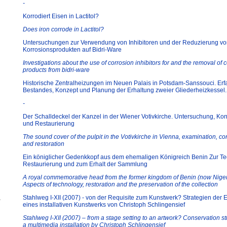
-
Korrodiert Eisen in Lactitol?
Does iron corrode in Lactitol?
Untersuchungen zur Verwendung von Inhibitoren und der Reduzierung v
Korrosionsprodukten auf Bidri-Ware
Investigations about the use of corrosion inhibitors for and the removal of 
products from bidri-ware
Historische Zentralheizungen im Neuen Palais in Potsdam-Sanssouci. Er
Bestandes, Konzept und Planung der Erhaltung zweier Gliederheizkessel.
-
Der Schalldeckel der Kanzel in der Wiener Votivkirche. Untersuchung, Ko
und Restaurierung
The sound cover of the pulpit in the Votivkirche in Vienna, examination, c
and restoration
Ein königlicher Gedenkkopf aus dem ehemaligen Königreich Benin Zur Te
Restaurierung und zum Erhalt der Sammlung
A royal commemorative head from the former kingdom of Benin (now Niger
Aspects of technology, restoration and the preservation of the collection
,
Stahlweg I-XII (2007) - von der Requisite zum Kunstwerk? Strategien der 
eines installativen Kunstwerks von Christoph Schlingensief
Stahlweg I-XII (2007) – from a stage setting to an artwork? Conservation st
a multimedia installation by Christoph Schlingensief