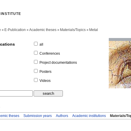
INSTITUTE
e
E-Publication
Academic theses
Materials/Topics
Metal
>
>
>
>
ications
all
Conferences
Project documentations
Posters
Videos
s
emic theses
Submission years
Authors
Academic institutions
Materials/To