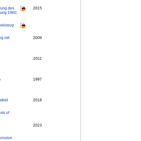
rung des
2015
rung 1860;
pielzeug
ng mit
2009
2011
n
1997
sfeld
2018
xts of
2023
orrosion