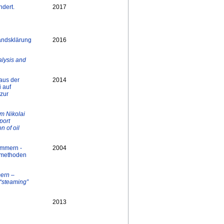
ndert.
2017
andsklärung
2016
alysis and
aus der
2014
i auf
 zur
om Nikolai
port
n of oil
ommern -
2004
gsmethoden
ern –
 “steaming”
2013