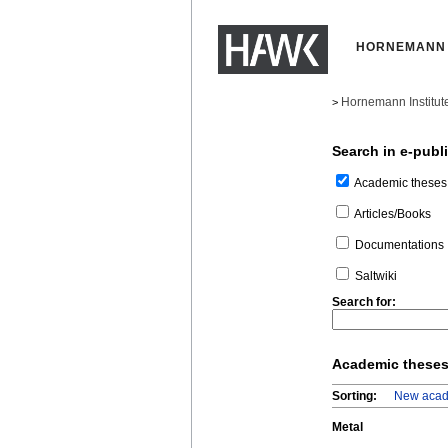
HORNEMANN 
Hornemann Institut
>
Search in e-publ
Academic theses
Articles/Books
Documentations
Saltwiki
Search for:
Academic these
Sorting:
New acad
Metal