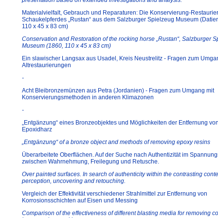
presentation based on extended investigations and analysis.
Materialvielfalt, Gebrauch und Reparaturen: Die Konservierung-Restaurie
Schaukelpferdes „Rustan“ aus dem Salzburger Spielzeug Museum (Datie
110 x 45 x 83 cm)
Conservation and Restoration of the rocking horse „Rustan“, Salzburger S
Museum (1860, 110 x 45 x 83 cm)
Ein slawischer Langsax aus Usadel, Kreis Neustrelitz - Fragen zum Umga
Altrestaurierungen
-
Acht Bleibronzemünzen aus Petra (Jordanien) - Fragen zum Umgang mit
Konservierungsmethoden in anderen Klimazonen
-
„Entgänzung“ eines Bronzeobjektes und Möglichkeiten der Entfernung vo
Epoxidharz
„Entgänzung“ of a bronze object and methods of removing epoxy resins
Überarbeitete Oberflächen. Auf der Suche nach Authentizität im Spannung
zwischen Wahrnehmung, Freilegung und Retusche.
Over painted surfaces. In search of authenticity within the contrasting conte
perception, uncovering and retouching.
Vergleich der Effektivität verschiedener Strahlmittel zur Entfernung von
Korrosionsschichten auf Eisen und Messing
Comparison of the effectiveness of different blasting media for removing c