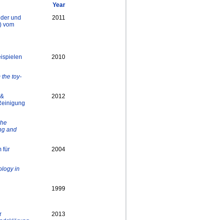
Year
eder und
2011
2) vom
ispielen
2010
 the toy-
 &
2012
Reinigung
the
ing and
 für
2004
ology in
1999
r
2013