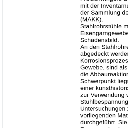
mit der Inventar
der Sammlung de
(MAKK).
Stahlrohrstühle 
Eisengarngewebe 
Schadensbild.
An den Stahlroh
abgedeckt werden
Korrosionsprozes
Gewebe, sind als
die Abbaureaktio
Schwerpunkt lie
einer kunsthisto
zur Verwendung w
Stuhlbespannung 
Untersuchungen 
vorliegenden Mat
durchgeführt. Sie