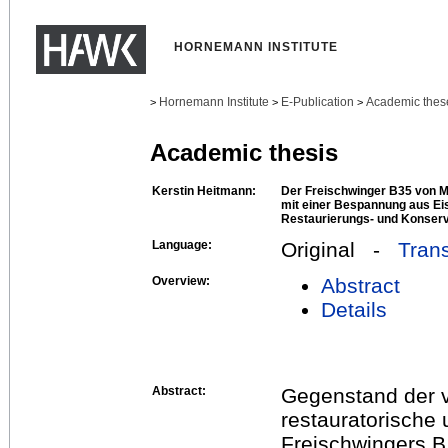
HORNEMANN INSTITUTE
Hornemann Institute
E-Publication
Academic thes
>
>
>
Academic thesis
Kerstin Heitmann:
Der Freischwinger B35 von Ma
mit einer Bespannung aus E
Restaurierungs- und Konser
Language:
Original -
Trans
Overview:
Abstract
Details
Abstract:
Gegenstand der v
restauratorische
Freischwingers B