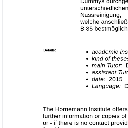
Dummys durchgef
unterschiedliche
Nassreinigung,
welche anschlie
B 35 bestmöglich
Details:
academic inst
kind of these
main Tutor:
D
assistant Tu
date:
2015
Language:
D
The Hornemann Institute offers
further information or copies o
or - if there is no contact provi