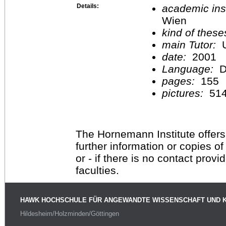
Details:
academic inst
Wien
kind of these
main Tutor:
U
date:
2001
Language:
D
pages:
155
pictures:
51
The Hornemann Institute offers
further information or copies o
or - if there is no contact provi
faculties.
HAWK HOCHSCHULE FÜR ANGEWANDTE WISSENSCHAFT UND 
Hildesheim/Holzminden/Göttingen