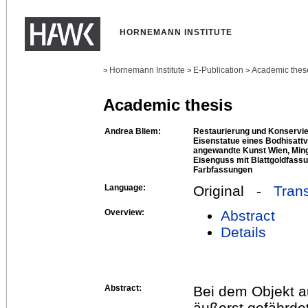
HORNEMANN INSTITUTE
Hornemann Institute
E-Publication
Academic thes
>
>
>
Academic thesis
Andrea Bliem:
Restaurierung und Konservier
Eisenstatue eines Bodhisat
angewandte Kunst Wien, Ming -
Eisenguss mit Blattgoldfass
Farbfassungen
Language:
Original -
Trans
Overview:
Abstract
Details
Abstract:
Bei dem Objekt 
äußerst gefährde