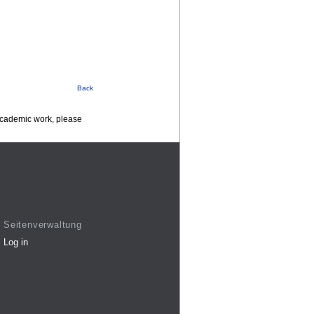
Back
 academic work, please
Seitenverwaltung
Log in