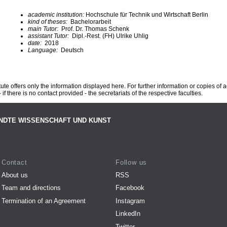
academic institution:
Hochschule für Technik und Wirtschaft Berlin
kind of theses:
Bachelorarbeit
main Tutor:
Prof. Dr. Thomas Schenk
assistant Tutor:
Dipl.-Rest. (FH) Ulrike Uhlig
date:
2018
Language:
Deutsch
te offers only the information displayed here. For further information or copies of
 if there is no contact provided - the secretariats of the respective faculties.
NDTE WISSENSCHAFT UND KUNST
Contact
Follow us
About us
RSS
Team and directions
Facebook
Termination of an Agreement
Instagram
LinkedIn
Twitter