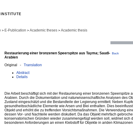
INSTITUTE
e
E-Publication
Academic theses
Academic thesis
>
>
>
Restaurierung einer bronzenen Speerspitze aus Tayma; Saudi-
Back
Arabien
Original -
Translation
Abstract
Details
Die Arbeit beschäftigt sich mit der Restaurierung einer bronzenen Speerspitze 
Arabien. Durch die Dokumentation und naturwissenschaftliche Analysen des O
Zustand eingeschätzt und die Bestandteile der Legierung ermittelt. Neben Kupf
gesundheitsschädliche Elemente wie Arsen und Blei enthalten. Dies beeinflus
Objekt und erhöht die zu treffenden Vorsichtsmaßnahmen. Die Verwendung ein
dessen Vor- und Nachteile werden diskutiert. Da das Objekt mehrfach gebroche
konservatorischen Gründen wieder zusammengefügt werden soll, widmet sich d
besonderen Anforderungen an einen Klebstoff für Objekte in ariden Klimazonen