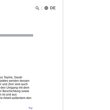
DE
aus Tayma, Saudi-
bjektes werden dessen
er und Zinn sind auch
st den Umgang mit dem
er Beschichtung sowie
n ist und aus
ie Arbeit außerdem den
.
Top