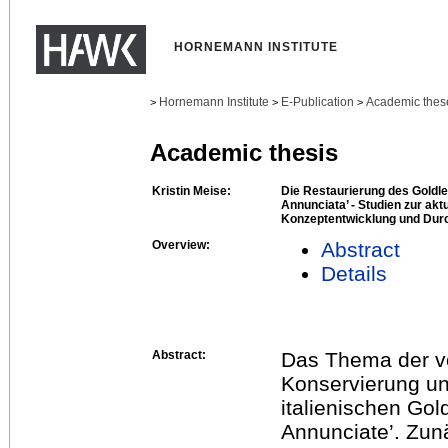
HORNEMANN INSTITUTE
Hornemann Institute
E-Publication
Academic thes
>
>
>
Academic thesis
Kristin Meise:
Die Restaurierung des Goldle
Annunciata’ - Studien zur akt
Konzeptentwicklung und Dur
Overview:
Abstract
Details
Abstract:
Das Thema der vo
Konservierung un
italienischen Gol
Annunciate’. Zunä