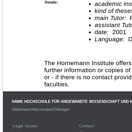
Details:
academic inst
kind of these
main Tutor:
P
assistant Tu
date:
2001
Language:
D
The Hornemann Institute offers
further information or copies o
or - if there is no contact provi
faculties.
HAWK HOCHSCHULE FÜR ANGEWANDTE WISSENSCHAFT UND 
Hildesheim/Holzminden/Göttingen
Legal issues
Contact