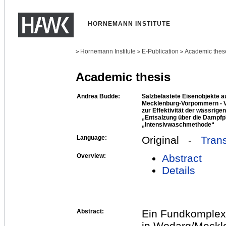
HORNEMANN INSTITUTE
Hornemann Institute
E-Publication
Academic thes
>
>
>
Academic thesis
Andrea Budde:
Salzbelastete Eisenobjekte 
Mecklenburg-Vorpommern - 
zur Effektivität der wässrig
„Entsalzung über die Dampf
„Intensivwaschmethode“
Language:
Original -
Trans
Overview:
Abstract
Details
Abstract:
Ein Fundkomplex 
in Wodarg/Meckl