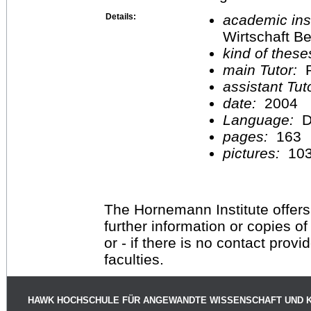
Details:
academic inst
Wirtschaft Be
kind of these
main Tutor:
P
assistant Tu
date:
2004
Language:
D
pages:
163
pictures:
10
The Hornemann Institute offers
further information or copies o
or - if there is no contact provi
faculties.
HAWK HOCHSCHULE FÜR ANGEWANDTE WISSENSCHAFT UND 