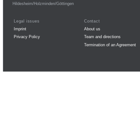
Hildesheim/Holzminden/Göttingen
Legal issues
Contact
Imprint
About us
Privacy Policy
Team and directions
Termination of an Agreement