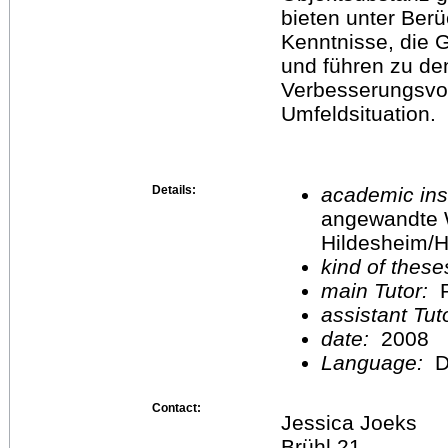
bieten unter Berü
Kenntnisse, die 
und führen zu d
Verbesserungsvor
Umfeldsituation.
Details:
academic inst
angewandte 
Hildesheim/H
kind of these
main Tutor:
P
assistant Tu
date:
2008
Language:
D
Contact:
Jessica Joeks
Brühl 21