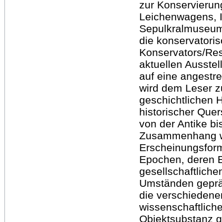
zur Konservierun
Leichenwagens, 
Sepulkralmuseum 
die konservatori
Konservators/Res
aktuellen Ausstel
auf eine angestr
wird dem Leser z
geschichtlichen 
historischer Que
von der Antike b
Zusammenhang we
Erscheinungsform
Epochen, deren 
gesellschaftlic
Umständen gepräg
die verschiedene
wissenschaftlich
Objektsubstanz g