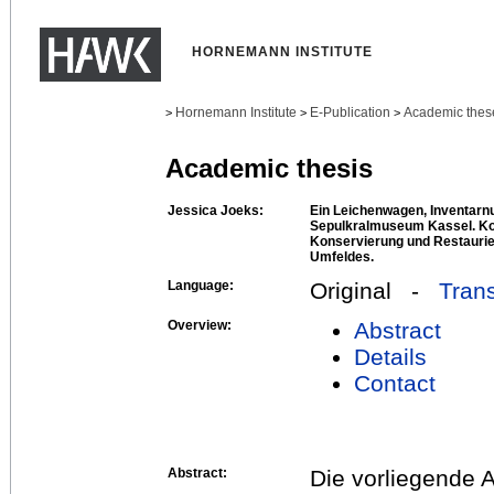
HORNEMANN INSTITUTE
Hornemann Institute
E-Publication
Academic thes
>
>
>
Academic thesis
Jessica Joeks:
Ein Leichenwagen, Inventar
Sepulkralmuseum Kassel. Kon
Konservierung und Restaurie
Umfeldes.
Language:
Original -
Trans
Overview:
Abstract
Details
Contact
Abstract:
Die vorliegende 