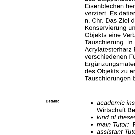
Eisenblechen her
verziert. Es datie
n. Chr. Das Ziel 
Konservierung un
Objekts eine Ver
Tauschierung. In 
Acrylatesterharz
verschiedenen Fül
Ergänzungsmateria
des Objekts zu er
Tauschierungen b
Details:
academic inst
Wirtschaft Be
kind of these
main Tutor:
P
assistant Tu