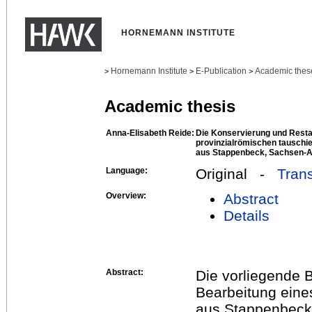
HORNEMANN INSTITUTE
Hornemann Institute
E-Publication
Academic thes
>
>
>
Academic thesis
Anna-Elisabeth Reide:
Die Konservierung und Resta
provinzialrömischen tauschi
aus Stappenbeck, Sachsen-A
Language:
Original -
Trans
Overview:
Abstract
Details
Abstract:
Die vorliegende B
Bearbeitung eine
aus Stappenbeck,