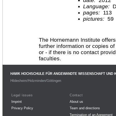
date:
2012
Language:
D
pages:
113
pictures:
59
The Hornemann Institute offers
further information or copies o
or - if there is no contact provi
faculties.
HAWK HOCHSCHULE FÜR ANGEWANDTE WISSENSCHAFT UND 
Hildesheim/Holzminden/Göttingen
Legal issues
Contact
Imprint
About us
Privacy Policy
Team and directions
Termination of an Agreement