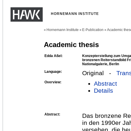
HORNEMANN INSTITUTE
Hornemann Institute
E-Publication
Academic thes
>
>
>
Academic thesis
Edda Aßel:
Konzepterstellung zum Umga
bronzenen Reiterstandbild Fri
Nationalgalerie, Berlin
Language:
Original -
Trans
Overview:
Abstract
Details
Abstract:
Das bronzene Rei
in den 1990er Ja
versehen, die he