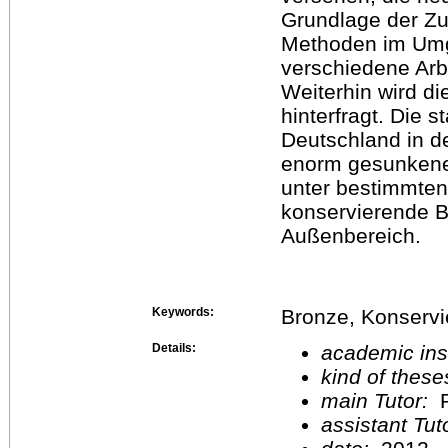
Grundlage der Z
Methoden im Umga
verschiedene Arbe
Weiterhin wird d
hinterfragt. Die s
Deutschland in d
enorm gesunkene
unter bestimmten
konservierende B
Außenbereich.
Keywords:
Bronze, Konservi
Details:
academic inst
kind of these
main Tutor:
P
assistant Tu