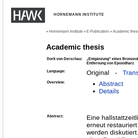
HORNEMANN INSTITUTE
Hornemann Institute
E-Publication
Academic thes
>
>
>
Academic thesis
Dorit von Derschau:
„Entgänzung“ eines Bronzeob
Entfernung von Epoxidharz
Language:
Original -
Trans
Overview:
Abstract
Details
Abstract:
Eine hallstattzei
erneut restaurier
werden diskutiert