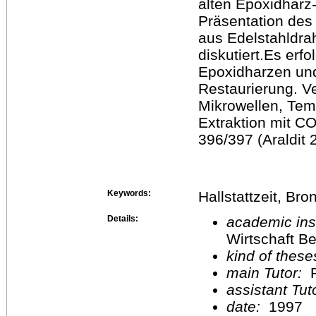
alten Epoxidharz
Präsentation des 
aus Edelstahldra
diskutiert.Es erf
Epoxidharzen und
Restaurierung. V
Mikrowellen, Tem
Extraktion mit C
396/397 (Araldit 2
Keywords:
Hallstattzeit, Br
Details:
academic inst
Wirtschaft Be
kind of these
main Tutor:
P
assistant Tu
date:
1997