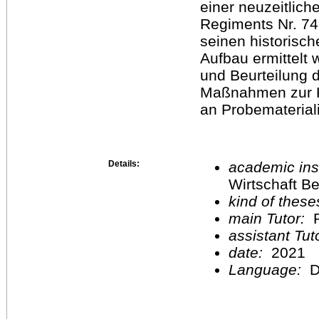
einer neuzeitlich
Regiments Nr. 74.
seinen historisc
Aufbau ermittelt
und Beurteilung 
Maßnahmen zur Ko
an Probemateriali
Details:
academic inst
Wirtschaft Be
kind of these
main Tutor:
P
assistant Tu
date:
2021
Language:
D