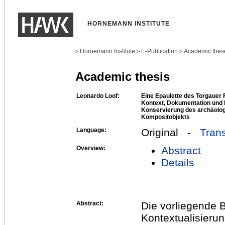
HORNEMANN INSTITUTE
Hornemann Institute
E-Publication
Academic thes
>
>
>
Academic thesis
Leonardo Loof:
Eine Epaulette des Torgauer F
Kontext, Dokumentation und 
Konservierung des archäolog
Kompositobjekts
Language:
Original -
Trans
Overview:
Abstract
Details
Abstract:
Die vorliegende B
Kontextualisieru