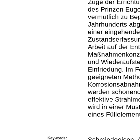
Zuge der Erricht
des Prinzen Euge
vermutlich zu Be
Jahrhunderts abge
einer eingehend
Zustandserfassun
Arbeit auf der En
Maßnahmenkonzept
und Wiederaufste
Einfriedung. Im F
geeigneten Meth
Korrosionsabnahm
werden schonende
effektive Strahlm
wird in einer Mus
eines Füllelemen
Keywords:
Schmiedeeisen, A