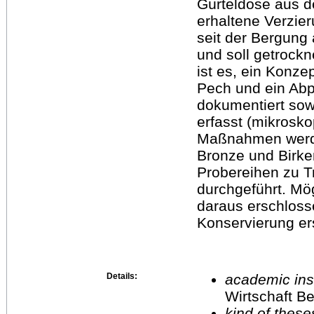
Gürteldose aus de
erhaltene Verzie
seit der Bergung
und soll getrockn
ist es, ein Konze
Pech und ein Abp
dokumentiert sowi
erfasst (mikrosko
Maßnahmen werde
Bronze und Birke
Probereihen zu T
durchgeführt. Mö
daraus erschloss
Konservierung ers
Details:
academic inst
Wirtschaft Be
kind of these