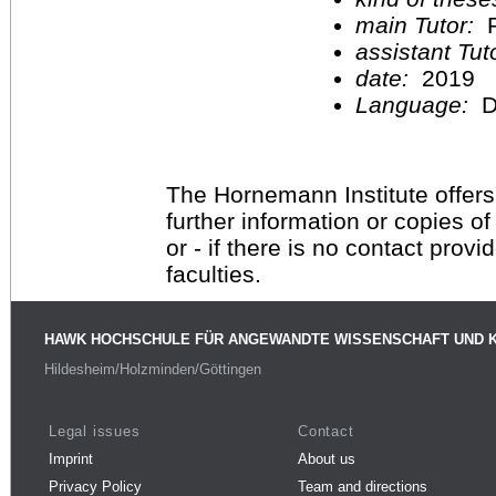
main Tutor:
P
assistant Tu
date:
2019
Language:
D
The Hornemann Institute offers
further information or copies o
or - if there is no contact provi
faculties.
HAWK HOCHSCHULE FÜR ANGEWANDTE WISSENSCHAFT UND 
Hildesheim/Holzminden/Göttingen
Legal issues
Contact
Imprint
About us
Privacy Policy
Team and directions