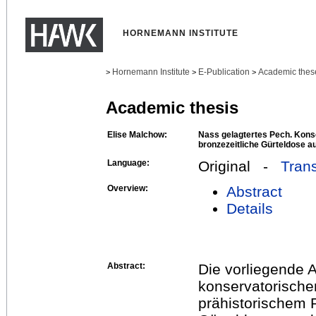
HORNEMANN INSTITUTE
Hornemann Institute
E-Publication
Academic thes
>
>
>
Academic thesis
Elise Malchow:
Nass gelagtertes Pech. Kons
bronzezeitliche Gürteldose a
Language:
Original -
Trans
Overview:
Abstract
Details
Abstract:
Die vorliegende 
konservatorische
prähistorischem P