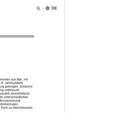
DE
menten aus Blei, mit
/4. Jahrhunderts
urg geborgen. Zunächst
ng untersucht.
andelt. Anschließend
die unterschiedlichen
 Konservierung
utzüberzuges.
 Form zu rekonstruieren