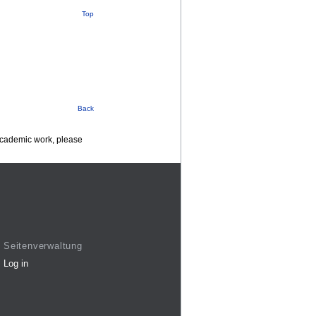
Top
Back
 academic work, please
Seitenverwaltung
Log in