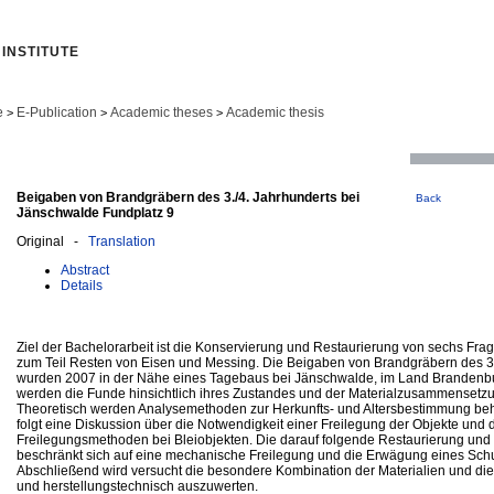
INSTITUTE
e
E-Publication
Academic theses
Academic thesis
>
>
>
Beigaben von Brandgräbern des 3./4. Jahrhunderts bei
Back
Jänschwalde Fundplatz 9
Original -
Translation
Abstract
Details
Ziel der Bachelorarbeit ist die Konservierung und Restaurierung von sechs Frag
zum Teil Resten von Eisen und Messing. Die Beigaben von Brandgräbern des 3.
wurden 2007 in der Nähe eines Tagebaus bei Jänschwalde, im Land Brandenb
werden die Funde hinsichtlich ihres Zustandes und der Materialzusammensetzu
Theoretisch werden Analysemethoden zur Herkunfts- und Altersbestimmung beh
folgt eine Diskussion über die Notwendigkeit einer Freilegung der Objekte und 
Freilegungsmethoden bei Bleiobjekten. Die darauf folgende Restaurierung und
beschränkt sich auf eine mechanische Freilegung und die Erwägung eines Sch
Abschließend wird versucht die besondere Kombination der Materialien und die
und herstellungstechnisch auszuwerten.