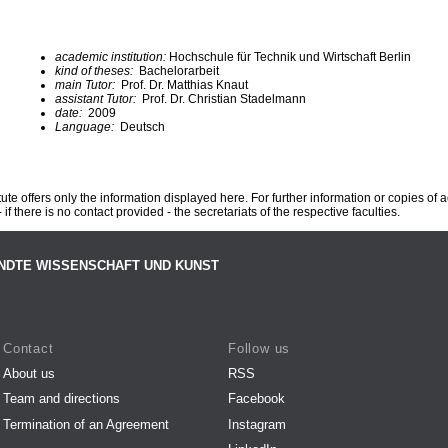
academic institution:
Hochschule für Technik und Wirtschaft Berlin
kind of theses:
Bachelorarbeit
main Tutor:
Prof. Dr. Matthias Knaut
assistant Tutor:
Prof. Dr. Christian Stadelmann
date:
2009
Language:
Deutsch
te offers only the information displayed here. For further information or copies of
 if there is no contact provided - the secretariats of the respective faculties.
NDTE WISSENSCHAFT UND KUNST
Contact
Follow us
About us
RSS
Team and directions
Facebook
Termination of an Agreement
Instagram