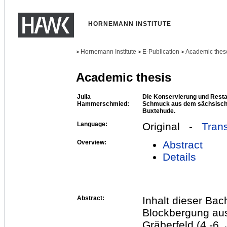
HORNEMANN INSTITUTE
Hornemann Institute
E-Publication
Academic thes
>
>
>
Academic thesis
Julia
Die Konservierung und Rest
Hammerschmied:
Schmuck aus dem sächsische
Buxtehude.
Language:
Original -
Trans
Overview:
Abstract
Details
Abstract:
Inhalt dieser Bac
Blockbergung au
Gräberfeld (4.-6.