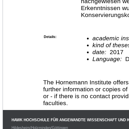
nachgewiesen we
Erkenntnissen wu
Konservierungsko
Details:
academic inst
kind of these
date:
2017
Language:
D
The Hornemann Institute offers
further information or copies o
or - if there is no contact provi
faculties.
HAWK HOCHSCHULE FÜR ANGEWANDTE WISSENSCHAFT UND 
Hildesheim/Holzminden/Göttingen