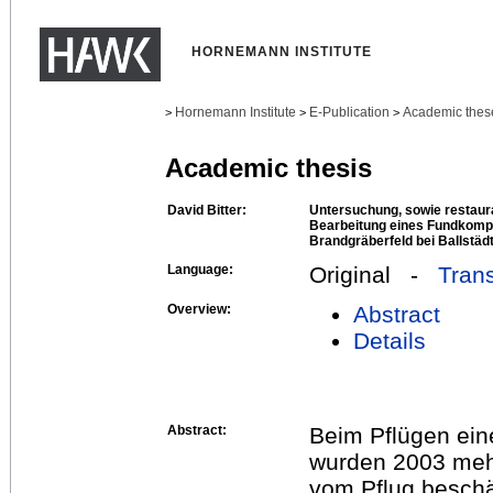
HORNEMANN INSTITUTE
Hornemann Institute
E-Publication
Academic thes
>
>
>
Academic thesis
David Bitter:
Untersuchung, sowie restaur
Bearbeitung eines Fundkom
Brandgräberfeld bei Ballstädt
Language:
Original -
Trans
Overview:
Abstract
Details
Abstract:
Beim Pflügen eine
wurden 2003 mehr
vom Pflug beschä