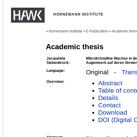
HORNEMANN INSTITUTE
Hornemann Institute
E-Publication
Academic thes
>
>
>
Academic thesis
Jacqueline
Mikrokristalline Wachse in 
Siebenbrock:
Augenmerk auf deren Verwen
Language:
Original -
Trans
Overview:
Abstract
Table of cont
Details
Contact
Download
DOI (Digital O