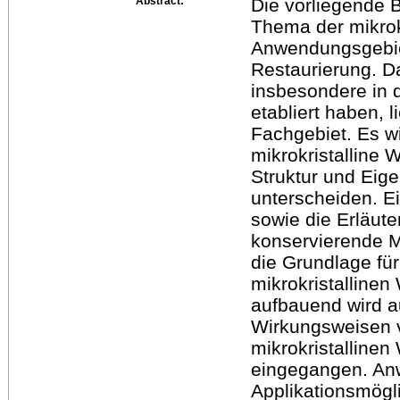
Abstract:
Die vorliegende 
Thema der mikrok
Anwendungsgebie
Restaurierung. D
insbesondere in 
etabliert haben, 
Fachgebiet. Es wi
mikrokristalline 
Struktur und Ei
unterscheiden. E
sowie die Erläute
konservierende M
die Grundlage für
mikrokristalline
aufbauend wird a
Wirkungsweisen 
mikrokristalline
eingegangen. An
Applikationsmögli