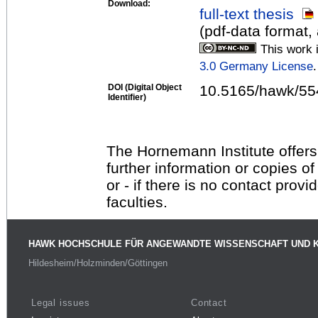
Download:
full-text thesis
(pdf-data format,
This work 
3.0 Germany License
.
DOI (Digital Object
10.5165/hawk/55
Identifier)
The Hornemann Institute offers
further information or copies o
or - if there is no contact provi
faculties.
HAWK HOCHSCHULE FÜR ANGEWANDTE WISSENSCHAFT UND 
Hildesheim/Holzminden/Göttingen
Legal issues
Contact