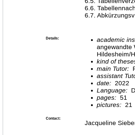
6.5. Tabellenverz
6.6. Tabellennac
6.7. Abkürzungsv
Details:
academic inst
angewandte 
Hildesheim/H
kind of these
main Tutor:
P
assistant Tu
date:
2022
Language:
D
pages:
51
pictures:
21
Contact:
Jacqueline Sieb