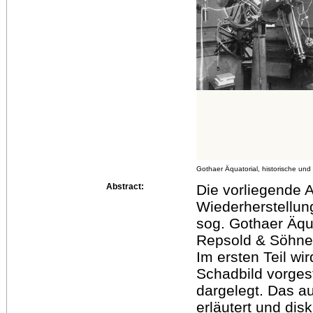
Gothaer Äquatorial, historische un
Abstract:
Die vorliegende A
Wiederherstellun
sog. Gothaer Äqu
Repsold & Söhne 
Im ersten Teil wi
Schadbild vorgest
dargelegt. Das au
erläutert und dis