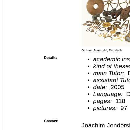
Gothaer Äquatorial, Einzelteile
Details:
academic inst
kind of these
main Tutor:
D
assistant Tu
date:
2005
Language:
D
pages:
118
pictures:
97
Contact:
Joachim Jenders