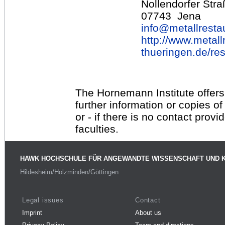
Nollendorfer Stra
07743 Jena
info@
metallresta
http://www.metall
thueringen.de/res
The Hornemann Institute offers
further information or copies o
or - if there is no contact provi
faculties.
HAWK HOCHSCHULE FÜR ANGEWANDTE WISSENSCHAFT UND 
Hildesheim/Holzminden/Göttingen
Legal issues
Contact
Imprint
About us