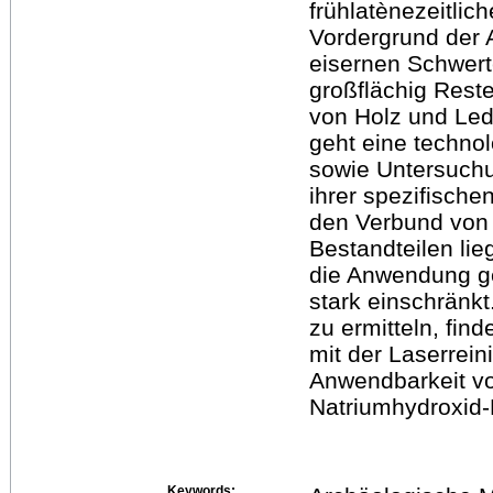
frühlatènezeitli
Vordergrund der A
eisernen Schwert
großflächig Reste
von Holz und Led
geht eine techno
sowie Untersuch
ihrer spezifisc
den Verbund von 
Bestandteilen lie
die Anwendung g
stark einschränk
zu ermitteln, fin
mit der Laserrein
Anwendbarkeit v
Natriumhydroxid-
Keywords: