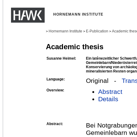
HORNEMANN INSTITUTE
Hornemann Institute
E-Publication
Academic thes
>
>
>
Academic thesis
Susanne Heimel:
Ein latènezeitlicher Schwertf
Gemeinlebarn/Niederösterre
Konservierung von archäolog
mineralisierten Resten organ
Language:
Original -
Trans
Overview:
Abstract
Details
Abstract:
Bei Notgrabungen
Gemeinlebarn wur