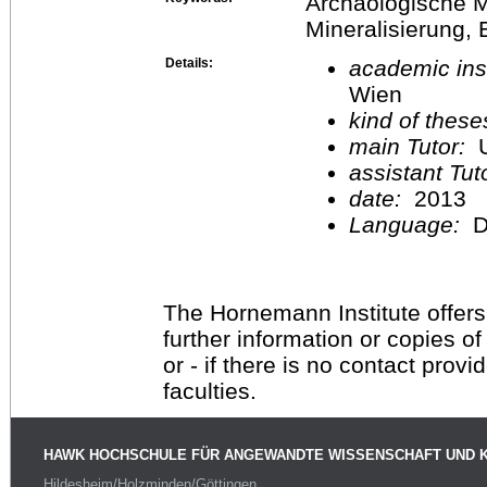
Archäologische Me
Mineralisierung, 
Details:
academic inst
Wien
kind of these
main Tutor:
U
assistant Tu
date:
2013
Language:
D
The Hornemann Institute offers
further information or copies o
or - if there is no contact provi
faculties.
HAWK HOCHSCHULE FÜR ANGEWANDTE WISSENSCHAFT UND 
Hildesheim/Holzminden/Göttingen