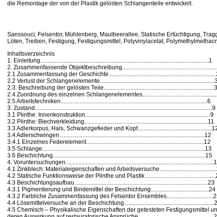
die Remontage der von der Plastik gelösten Schlangenteile entwickelt.
Sanssouci, Felsentor, Mühlenberg, Maulbeerallee, Statische Ertüchtigung, Tragge
Löten, Treiben, Festigung, Festigungsmittel, Polyvinylacetat, Polymethylmethac
Inhaltsverzeichnis
1. Einleitung....................................................................................................................1
2. Zusammenfassende Objektbeschreibung.................................................................
2.1 Zusammenfassung der Geschichte.........................................................................
2.2 Verlust der Schlangenelemente...............................................................................
2.3. Beschreibung der gelösten Teile............................................................................
2.4 Zuordnung des einzelnen Schlangenelementes...................................................
2.5 Arbeitstechniken.....................................................................................................6
3. Zustand..........................................................................................................................9
3.1 Plinthe: Innenkonstruktion......................................................................................9
3.2 Plinthe: Blechverkleidung.....................................................................................11
3.3 Adlerkorpus, Hals, Schwanzgefieder und Kopf...................................................1
3.4 Adlerschwingen....................................................................................................12
3.4.1 Einzelnes Federelement.................................................................................12
3.5 Schlange................................................................................................................13
3.6 Beschichtung.........................................................................................................15
4. Voruntersuchungen......................................................................................................
4.1 Zinkblech: Materialeigenschaften und Arbeitsversuche......................................
4.2 Statische Funktionsweise der Plinthe und Plastik................................................
4.3 Beschichtungsaufbau............................................................................................23
4.3.1 Pigmentierung und Bindemittel der Beschichtung........................................24
4.3.2 Farbliche Zusammenfassung des Felsentor Ensembles................................
4.4 Lösemittelversuche an der Beschichtung..............................................................
4.5 Chemisch – Physikalische Eigenschaften der getesteten Festigungsmittel u
deren Auswirkung auf restauratorische Ansprüche....................................................