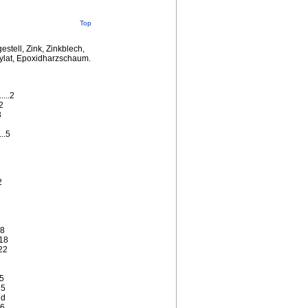
Top
stell, Zink, Zinkblech,
rylat, Epoxidharzschaum.
.....2
.2
3
3
...5
2
18
.18
.22
25
25
nd
26