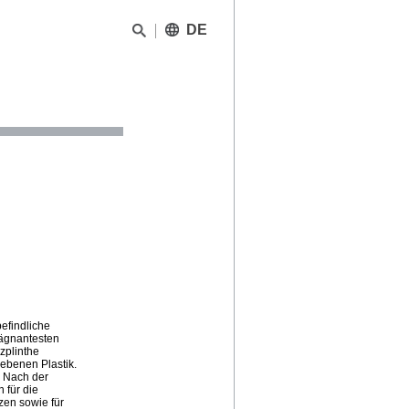
DE
efindliche
rägnantesten
zplinthe
ebenen Plastik.
. Nach der
 für die
zen sowie für