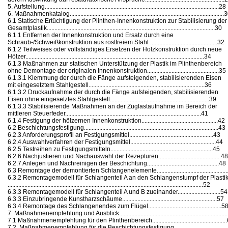
5. Aufstellung..................................................................................................................28
6. Maßnahmenkatalog.....................................................................................................
6.1 Statische Ertüchtigung der Plinthen-Innenkonstruktion zur Stabilisierung der
Gesamtplastik..............................................................................................................30
6.1.1 Entfernen der Innenkonstruktion und Ersatz durch eine
Schraub-/Schweißkonstruktion aus rostfreiem Stahl ............................................32
6.1.2 Teilweises oder vollständiges Ersetzen der Holzkonstruktion durch neue
Hölzer.....................................................................................................................34
6.1.3 Maßnahmen zur statischen Unterstützung der Plastik im Plinthenbereich
ohne Demontage der originalen Innenkonstruktion...............................................35
6.1.3.1 Klemmung der durch die Fänge aufsteigenden, stabilisierenden Eisen
mit eingesetztem Stahlgestell............................................................................36
6.1.3.2 Druckaufnahme der durch die Fänge aufsteigenden, stabilisierenden
Eisen ohne eingesetztes Stahlgestell.................................................................39
6.1.3.3 Stabilisierende Maßnahmen an der Zuglastaufnahme im Bereich der
mittleren Steuerfeder.........................................................................................41
6.1.4 Festigung der hölzernen Innenkonstruktion..................................................42
6.2 Beschichtungsfestigung........................................................................................43
6.2.3 Anforderungsprofil an Festigungsmittel.......................................................43
6.2.4 Auswahlverfahren der Festigungsmittel........................................................44
6.2.5 Testreihen zu Festigungsmitteln...................................................................45
6.2.6 Nachjustieren und Nachauswahl der Rezepturen.........................................48
6.2.7 Anlegen und Nachreinigen der Beschichtung...............................................48
6.3 Remontage der demontierten Schlangenelemente..............................................
6.3.2 Remontagemodell für Schlangenteil A an den Schlangenstumpf der Plasti
................................................................................................................................52
6.3.3 Remontagemodell für Schlangenteil A und B zueinander............................54
6.3.3 Einzubringende Kunstharzschäume..............................................................57
6.3.4 Remontage des Schlangenendes zum Flügel................................................5
7. Maßnahmenempfehlung und Ausblick......................................................................
7.1 Maßnahmenempfehlung für den Plinthenbereich................................................
7.2. Maßnahmenempfehlung für die Beschichtungsfestigung..................................