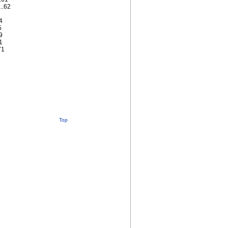
...62
64
5
69
71
.71
Top