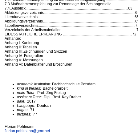
7.3 Maßnahmenempfehlung zur Remontage der Schlangenteile............................
7.4. Ausblick...............................................................................................................63
Abkürzungsverzeichnis...................................................................................................
Literaturverzeichnis.........................................................................................................6
Abbildungsverzeichnis....................................................................................................
Tabellenverzeichnis.........................................................................................................
Verzeichnis der Arbeitsmaterialien................................................................................
EIDESSTATTLICHE ERKLARUNG ...........................................................................72
Anhange:
Anhang I: Kartierung
Anhang II: Tabellen
Anhang III: Zeichnungen und Skizzen
Anhang IV: Fotografien
Anhang V: Messungen
Anhang VI: Datenblätter und Broschüren
academic institution:
Fachhochschule Potsdam
kind of theses:
Bachelorarbeit
main Tutor:
Prof. Jörg Freitag
assistant Tutor:
Dipl. Rest. Kay Draber
date:
2017
Language:
Deutsch
pages:
71
pictures:
77
Florian Pohlmann
florian.pohlmann@
gmx.net