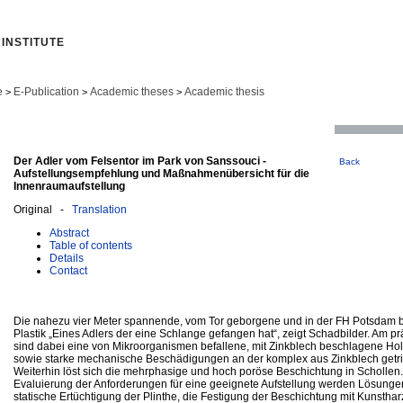
INSTITUTE
e
E-Publication
Academic theses
Academic thesis
>
>
>
Der Adler vom Felsentor im Park von Sanssouci -
Back
Aufstellungsempfehlung und Maßnahmenübersicht für die
Innenraumaufstellung
Original -
Translation
Abstract
Table of contents
Details
Contact
Die nahezu vier Meter spannende, vom Tor geborgene und in der FH Potsdam b
Plastik „Eines Adlers der eine Schlange gefangen hat“, zeigt Schadbilder. Am p
sind dabei eine von Mikroorganismen befallene, mit Zinkblech beschlagene Hol
sowie starke mechanische Beschädigungen an der komplex aus Zinkblech getri
Weiterhin löst sich die mehrphasige und hoch poröse Beschichtung in Schollen
Evaluierung der Anforderungen für eine geeignete Aufstellung werden Lösungen
statische Ertüchtigung der Plinthe, die Festigung der Beschichtung mit Kunsthar