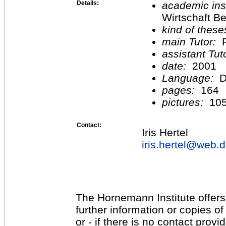
Details:
academic inst
Wirtschaft Be
kind of these
main Tutor:
P
assistant Tu
date:
2001
Language:
D
pages:
164
pictures:
10
Contact:
Iris Hertel
iris.hertel@
web.d
The Hornemann Institute offers
further information or copies o
or - if there is no contact provi