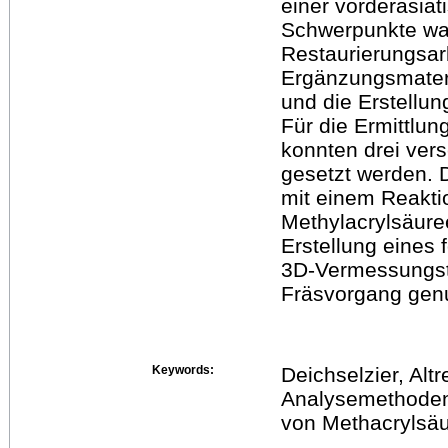
einer vorderasiat
Schwerpunkte war
Restaurierungsar
Ergänzungsmateri
und die Erstellu
Für die Ermittl
konnten drei ver
gesetzt werden. 
mit einem Reakti
Methylacrylsäuree
Erstellung eines
3D-Vermessungst
Fräsvorgang genu
Keywords:
Deichselzier, Alt
Analysemethodenv
von Methacrylsä