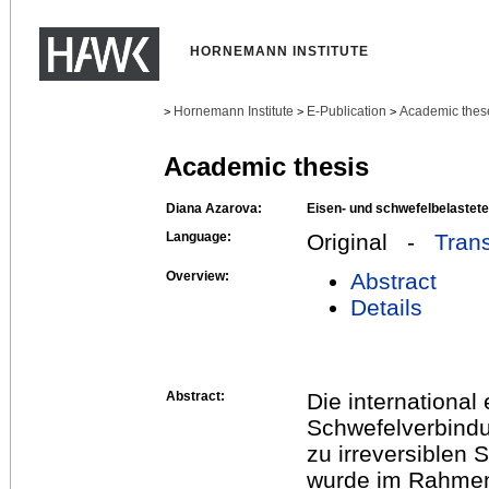
HORNEMANN INSTITUTE
Hornemann Institute
E-Publication
Academic thes
>
>
>
Academic thesis
Diana Azarova:
Eisen- und schwefelbelastet
Language:
Original -
Trans
Overview:
Abstract
Details
Abstract:
Die international
Schwefelverbind
zu irreversiblen
wurde im Rahmen 