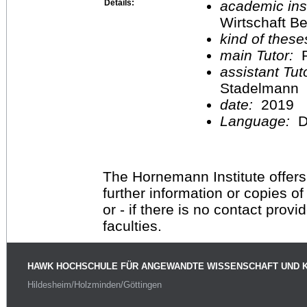
Details:
academic inst
Wirtschaft Be
kind of these
main Tutor:
P
assistant Tu
Stadelmann
date:
2019
Language:
D
The Hornemann Institute offers
further information or copies o
or - if there is no contact provi
faculties.
HAWK HOCHSCHULE FÜR ANGEWANDTE WISSENSCHAFT UND 
Hildesheim/Holzminden/Göttingen