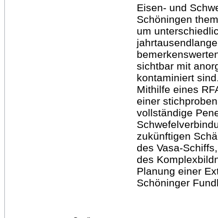
Eisen- und Schwe
Schöningen thema
um unterschiedli
jahrtausendlange
bemerkenswerten
sichtbar mit ano
kontaminiert sind
Mithilfe eines R
einer stichprobe
vollständige Pene
Schwefelverbindu
zukünftigen Schä
des Vasa-Schiffs,
des Komplexbildn
Planung einer E
Schöninger Fundk