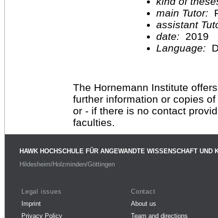
kind of these
main Tutor:
P
assistant Tu
date:
2019
Language:
D
The Hornemann Institute offers
further information or copies o
or - if there is no contact provi
faculties.
HAWK HOCHSCHULE FÜR ANGEWANDTE WISSENSCHAFT UND 
Hildesheim/Holzminden/Göttingen
Legal issues
Contact
Imprint
About us
Privacy Policy
Team and directions