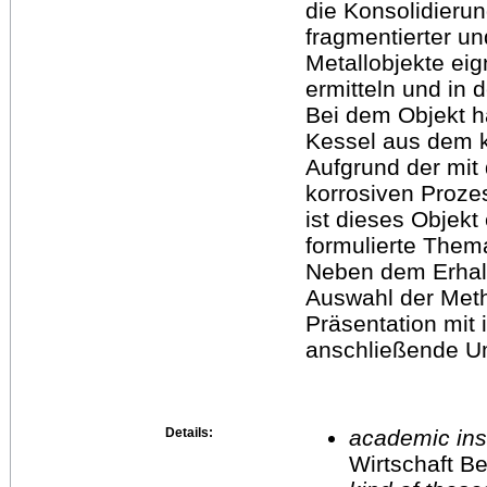
die Konsolidieru
fragmentierter u
Metallobjekte eig
ermitteln und in
Bei dem Objekt h
Kessel aus dem k
Aufgrund der mi
korrosiven Proz
ist dieses Objekt
formulierte Thema
Neben dem Erhalt
Auswahl der Meth
Präsentation mit 
anschließende U
Details:
academic inst
Wirtschaft Be