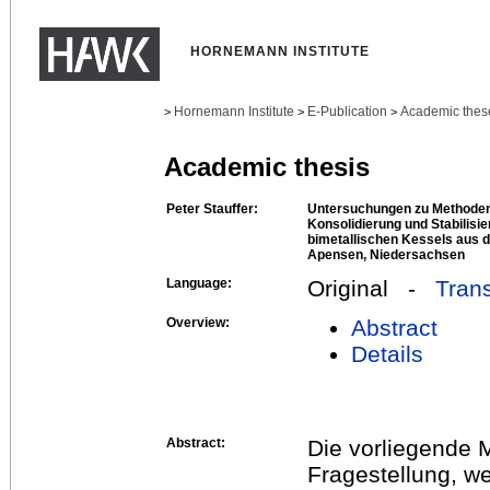
HORNEMANN INSTITUTE
Hornemann Institute
E-Publication
Academic thes
>
>
>
Academic thesis
Peter Stauffer:
Untersuchungen zu Methoden 
Konsolidierung und Stabilisi
bimetallischen Kessels aus 
Apensen, Niedersachsen
Language:
Original -
Trans
Overview:
Abstract
Details
Abstract:
Die vorliegende M
Fragestellung, w