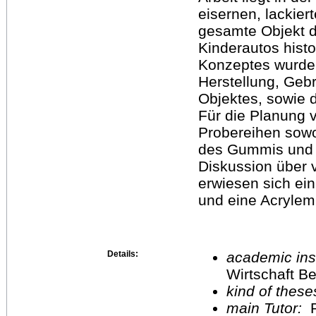
eisernen, lackie
gesamte Objekt d
Kinderautos histo
Konzeptes wurde
Herstellung, Ge
Objektes, sowie d
Für die Planung
Probereihen sowo
des Gummis und d
Diskussion über
erwiesen sich ein
und eine Acrylem
Details:
academic inst
Wirtschaft Be
kind of these
main Tutor:
P