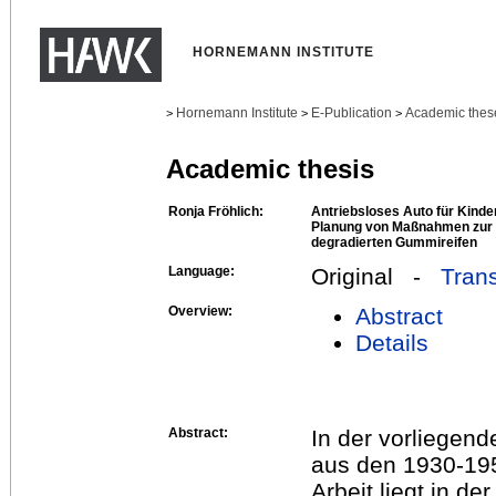
HORNEMANN INSTITUTE
Hornemann Institute
E-Publication
Academic thes
>
>
>
Academic thesis
Ronja Fröhlich:
Antriebsloses Auto für Kinde
Planung von Maßnahmen zur 
degradierten Gummireifen
Language:
Original -
Trans
Overview:
Abstract
Details
Abstract:
In der vorliegend
aus den 1930-195
Arbeit liegt in d