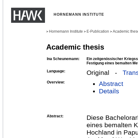
HORNEMANN INSTITUTE
Hornemann Institute
E-Publication
Academic thes
>
>
>
Academic thesis
Ina Scheunemann:
Ein zeitgenössischer Kriegs
Festigung eines bemalten Met
Language:
Original -
Trans
Overview:
Abstract
Details
Abstract:
Diese Bachelorarb
eines bemalten K
Hochland in Papu