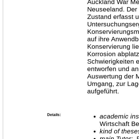
Auckland War Me
Neuseeland. Der 
Zustand erfasst 
Untersuchungser
Konservierungsme
auf ihre Anwendba
Konservierung lie
Korrosion abplat
Schwierigkeiten e
entworfen und an
Auswertung der 
Umgang, zur Lage
aufgeführt.
Details:
academic inst
Wirtschaft Be
kind of these
main Tutor:
P