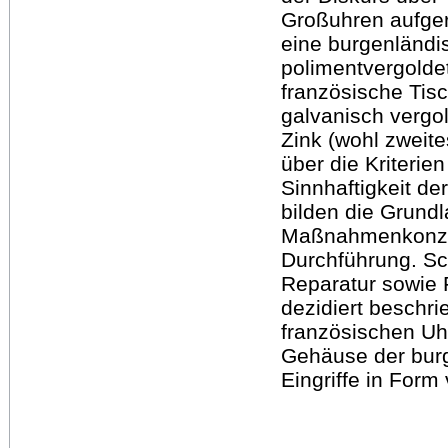
Großuhren aufger
eine burgenländi
polimentvergolde
französische Tisc
galvanisch verg
Zink (wohl zweite
über die Kriterie
Sinnhaftigkeit de
bilden die Grundl
Maßnahmenkonzep
Durchführung. S
Reparatur sowie 
dezidiert beschr
französischen Uh
Gehäuse der burg
Eingriffe in For