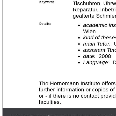
Keywords:
Tischuhren, Uhrw
Reparatur, Inbetr
gealterte Schmie
Details:
academic inst
Wien
kind of these
main Tutor:
U
assistant Tu
date:
2008
Language:
D
The Hornemann Institute offers
further information or copies o
or - if there is no contact provi
faculties.