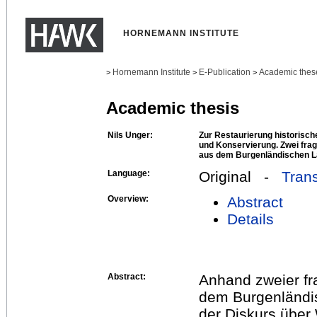
HORNEMANN INSTITUTE
Hornemann Institute
E-Publication
Academic thes
>
>
>
Academic thesis
Nils Unger:
Zur Restaurierung historisch
und Konservierung. Zwei fra
aus dem Burgenländischen 
Language:
Original -
Trans
Overview:
Abstract
Details
Abstract:
Anhand zweier fr
dem Burgenländi
der Diskurs über 