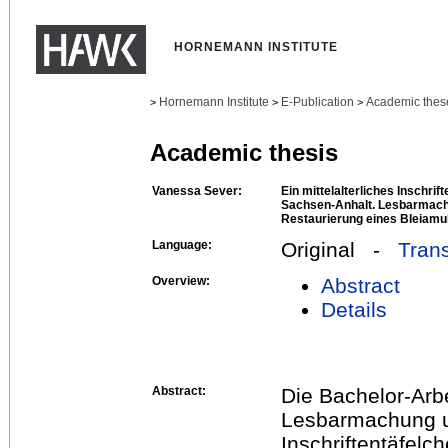
HORNEMANN INSTITUTE
Hornemann Institute
E-Publication
Academic thes
>
>
>
Academic thesis
Vanessa Sever:
Ein mittelalterliches Inschri
Sachsen-Anhalt. Lesbarmach
Restaurierung eines Bleiamul
Language:
Original -
Trans
Overview:
Abstract
Details
Abstract:
Die Bachelor-Arbe
Lesbarmachung un
Inschriftentäfelch