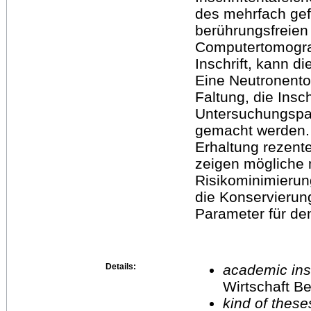
des mehrfach gefa
berührungsfreien
Computertomograp
Inschrift, kann d
Eine Neutronentom
Faltung, die Insc
Untersuchungspar
gemacht werden. 
Erhaltung rezent
zeigen mögliche 
Risikominimieru
die Konservierung
Parameter für den 
Details:
academic inst
Wirtschaft Be
kind of these