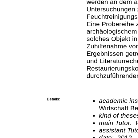
werden an dem a
Untersuchungen 
Feuchtreinigungs
Eine Probereihe z
archäologischem 
solches Objekt i
Zuhilfenahme von
Ergebnissen get
und Literaturrec
Restaurierungsk
durchzuführende
Details:
academic inst
Wirtschaft Be
kind of these
main Tutor:
P
assistant Tu
date:
2012