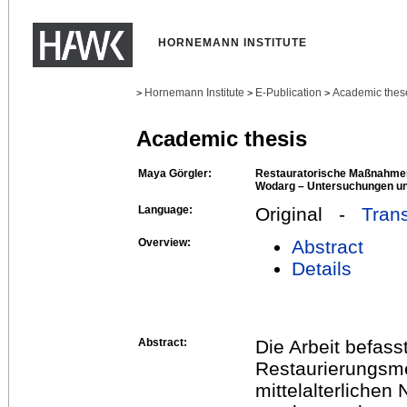
HORNEMANN INSTITUTE
Hornemann Institute
E-Publication
Academic thes
>
>
>
Academic thesis
Maya Görgler:
Restauratorische Maßnahmen
Wodarg – Untersuchungen un
Language:
Original -
Trans
Overview:
Abstract
Details
Abstract:
Die Arbeit befass
Restaurierungsme
mittelalterlichen