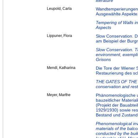
literature
Leupold, Carla
Wandtemperierungen 
Ausgewählte Aspekte
Tempering of Walls i
Aspects
Lippuner, Flora
Slow Conservation. D
am Beispiel der Burg
Slow Conservation. Th
environment, exemplif
Grisons
Mendl, Katharina
Die Tore der Wiener 
Restaurierung des s
THE GATES OF THE 
conservation and rest
Meyer, Marthe
Phänomenologische u
bauzeitlicher Materi
(Projekt der Bauabte
1929/1930) sowie r
Bestand und Zustan
Phenomenological inves
materials of the balc
conducted by the bui