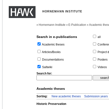
HORNEMANN INSTITUTE
Hornemann Institute
E-Publication
Academic thes
>
>
>
Search in e-publications
all
Confere
Academic theses
Project 
Articles/Books
Posters
Documentations
Videos
Saltwiki
Search for:
Academic theses
Sorting:
New academic theses
Submission years
Historic Preservation