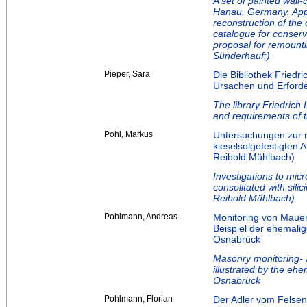
A set of painted wall
Hanau, Germany. Appra
reconstruction of the 
catalogue for conserv
proposal for remounti
Sünderhauf;)
Pieper, Sara
Die Bibliothek Friedr
Ursachen und Erforde
The library Friedrich
and requirements of t
Pohl, Markus
Untersuchungen zur m
kieselsolgefestigten 
Reibold Mühlbach)
Investigations to micr
consolitated with silic
Reibold Mühlbach)
Pohlmann, Andreas
Monitoring von Mauer
Beispiel der ehemalig
Osnabrück
Masonry monitoring- 
illustrated by the eh
Osnabrück
Pohlmann, Florian
Der Adler vom Felsen