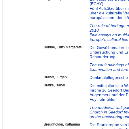
(ECHY)
Fünf Aufsätze über me
über die kulturelle V
europäischen Identitä
The role of heritage
2018
Five essays on multi-l
Europe´s cultural ties
Böhme, Edith Margarete
Die Gewölbemalereien
Untersuchung und Era
Restaurierung
The vault paintings o
Examination and formu
Brandt, Jürgen
Denkmalpflegerische 
Bratke, Isabel
Die mittelalterliche 
Kirche zu Seedorf B
Augenmerk auf der Fr
Fey-Talmühlen
The medieval wall pai
Church in Seedorf Inv
on the uncovering an
Breunhölder, Katharina
Die Prunktreppe von 