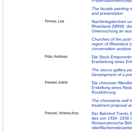
Präsentationskonzept
The facade painting 
and presentation
Fernau, Lea
Nachkriegskirchen und
Rheinland (NRW): den
Untersuchung an aus
Churches of the post-
region of Rheinland (
conservation analyse
Fitze, Andreas
Die Stuck-Emporenbrü
Erarbeitung eines Er
The stucco gallery pa
Development of a pre
Frenkel, Astrid
Die chinoisen Wandb
Erstellung eines Res
Rückführung.
The chinoiserie wall 
treatment proposal an
Frenzel, Victoria Arzu
Der Bahnhof Trento (I
des von 1934 -1936 n
Restauratorische Be
oberflächenrelevanten