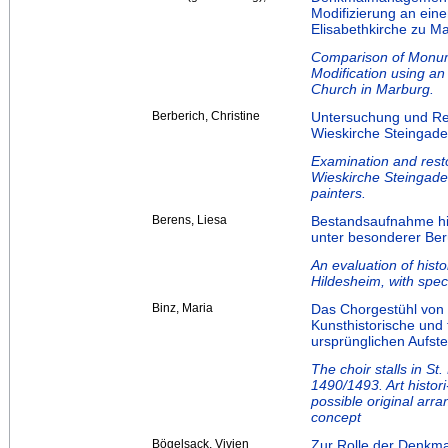
Modifizierung an ein
Elisabethkirche zu M
Comparison of Monum
Modification using an
Church in Marburg.
Berberich, Christine
Untersuchung und Res
Wieskirche Steingade
Examination and resto
Wieskirche Steingaden
painters.
Berens, Liesa
Bestandsaufnahme his
unter besonderer Ber
An evaluation of histo
Hildesheim, with spec
Binz, Maria
Das Chorgestühl von 1
Kunsthistorische und
ursprünglichen Aufst
The choir stalls in St
1490/1493. Art histori
possible original arr
concept
Bögelsack, Vivien
Zur Rolle der Denkma