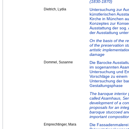
(1830-1870)
Dietrich, Lydia
Untersuchung zur Au
künstlerischen Ausst
Kirche in München au
Konzeptes zur Konser
Ausstattung der sog.
der Ausstattung unte
On the basis of the r
of the preservation st
artistic implementati
damage
Dommel, Susanne
Die Barocke Ausstat
im sogenannten Asam
Untersuchung und En
Vorschläge zu einem
Untersuchung der ba
Gestaltungsphase
The baroque interior 
called Asamhaus, Sen
development of a cons
proposals for an inte
baroque stuccoed and 
important compositio
Emprechtinger, Mara
Die Fassadenmalerei