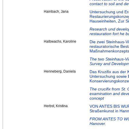
contact to soil and d
Hainbach, Jana
Untersuchung und Era
Restaurierungskonze
Hauseinheiten, Zur S
Research und develop
restauration fort he
Halbwachs, Karoline
Die zwei Steinhaus-V
restauratorische Bes
Maßnahmenkonzept
The two Steinhaus-Vi
Survey and Developme
Henneberg, Daniela
Das Kruzifix aus der 
Untersuchung sowie 
Konservierungskonze
The crucifix from St.
examination and deve
concept
Herbst, Kristina
VON ANTES BIS WURM
Straßenkunst in Hann
FROM ANTES TO WURMF
Hanover.