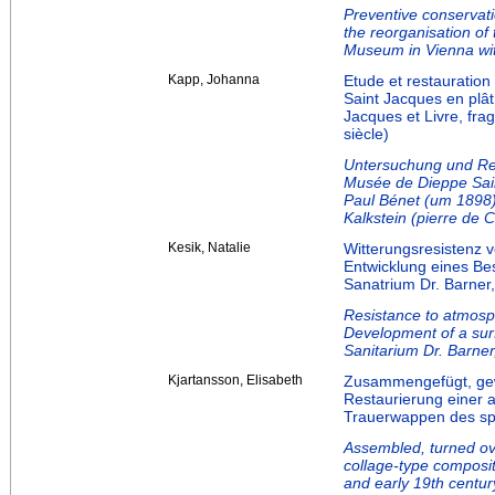
Preventive conservati
the reorganisation of 
Museum in Vienna with
Kapp, Johanna
Etude et restauration
Saint Jacques en plât
Jacques et Livre, fra
siècle)
Untersuchung und Res
Musée de Dieppe Sai
Paul Bénet (um 1898)
Kalkstein (pierre de 
Kesik, Natalie
Witterungsresistenz v
Entwicklung eines Be
Sanatrium Dr. Barner
Resistance to atmosp
Development of a surf
Sanitarium Dr. Barner
Kjartansson, Elisabeth
Zusammengefügt, gew
Restaurierung einer 
Trauerwappen des sp
Assembled, turned ove
collage-type composit
and early 19th centu