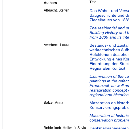
Title
Authors
Albracht, Steffen
Das Wohn- und Verwa
Baugeschichte und d
Ziegelbaues von 1889
The residential and o
Building History and h
from 1889 and its inte
Averbeck, Laura
Bestands- und Zusta
werktechnischen Aufb
Refektorium des ehem
Entwicklung eines Ko
Einordnung des Stuck
Regionalen Kontext
Examination of the cu
paintings in the refe
Frauenzell, as well a
restauration concept /
regional and historica
Balzer, Anna
Mazeration an histor
Konservierungsproble
Maceration at histori
conservation problem 
Behle (geb. Hellwig), Silvia
Denkmalmanagement-S