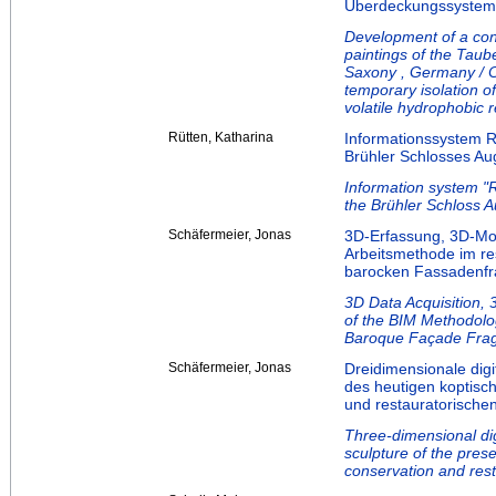
Überdeckungssystem
Development of a cons
paintings of the Taub
Saxony , Germany / Co
temporary isolation of
volatile hydrophobic r
Rütten, Katharina
Informationssystem 
Brühler Schlosses Au
Information system "
the Brühler Schloss 
Schäfermeier, Jonas
3D-Erfassung, 3D-Mo
Arbeitsmethode im res
barocken Fassadenf
3D Data Acquisition, 
of the BIM Methodolo
Baroque Façade Fra
Schäfermeier, Jonas
Dreidimensionale dig
des heutigen koptisc
und restauratorische
Three-dimensional dig
sculpture of the pres
conservation and rest