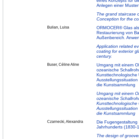
eines Konzepts für d
Anlegen einer Muster
The grand staircase o
Conception for the co
Bulian, Luisa
ORMOCER® Glas als G
Restaurierung von Ba
Außenbereich. Anwen
Application related 
coating for exterior g
century.
Buser, Céline Aline
Umgang mit einem Obj
ozeanische Schallroh
Kunsttechnologische 
Ausstellungssituation 
die Kunstsammlung
Umgang mit einem Obj
ozeanische Schallroh
Kunsttechnologische 
Ausstellungssituation 
die Kunstsammlung
Czarnecki, Alexandra
Die Fugengestaltung 
Jahrhunderts (1830-
The design of grooves