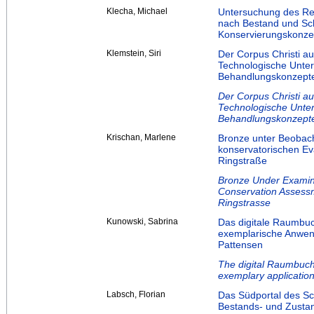
Klecha, Michael
Untersuchung des Re
nach Bestand und Sch
Konservierungskonze
Klemstein, Siri
Der Corpus Christi au
Technologische Unter
Behandlungskonzept
Der Corpus Christi au
Technologische Unter
Behandlungskonzept
Krischan, Marlene
Bronze unter Beobach
konservatorischen E
Ringstraße
Bronze Under Examina
Conservation Assessm
Ringstrasse
Kunowski, Sabrina
Das digitale Raumbuc
exemplarische Anwend
Pattensen
The digital Raumbuch
exemplary application
Labsch, Florian
Das Südportal des Sc
Bestands- und Zustan