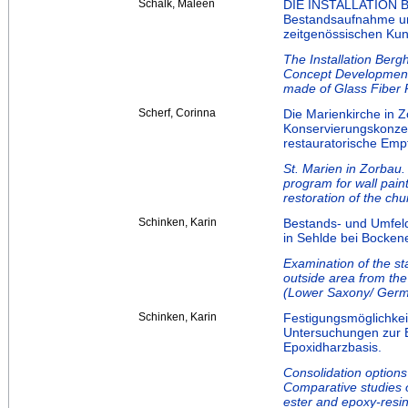
Schalk, Maleen
DIE INSTALLATION
Bestandsaufnahme und
zeitgenössischen Kun
The Installation Berg
Concept Development 
made of Glass Fiber 
Scherf, Corinna
Die Marienkirche in
Konservierungskonzep
restauratorische Emp
St. Marien in Zorbau.
program for wall pain
restoration of the chu
Schinken, Karin
Bestands- und Umfeld
in Sehlde bei Bocken
Examination of the st
outside area from th
(Lower Saxony/ Germ
Schinken, Karin
Festigungsmöglichkei
Untersuchungen zur Ef
Epoxidharzbasis.
Consolidation options
Comparative studies o
ester and epoxy-resi