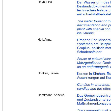
Heyn, Lisa
Der Wasserturm des 
Bestandsdokumentat
technischen Anlage 
mit schadstoffbelaste
The water tower of th
documentation and pl
plant with special con
insulations.
Holl, Anna
Umgang und Missbrauc
Systemen am Beispie
Gropius- politisch mo
Schadensfaktor
Abuse of cultural asse
Märzgefallenen-Denkm
as an anthropogenic
Höltken, Saskia
Kerzen in Kirchen. R
Auswirkungen auf Kun
Candles in churches. 
candles and the effec
Horstmann, Anneke
Das Gemeindezentrum
und Zustandsuntersu
Maßnahmenkonzeptes 
The community hall o