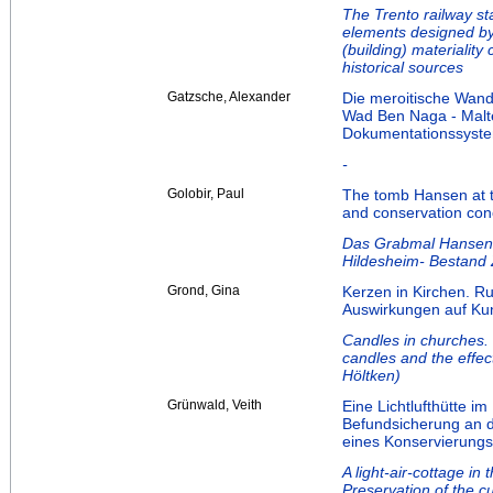
The Trento railway sta
elements designed by 
(building) materiality
historical sources
Gatzsche, Alexander
Die meroitische Wan
Wad Ben Naga - Malte
Dokumentationssyste
-
Golobir, Paul
The tomb Hansen at th
and conservation con
Das Grabmal Hansen 
Hildesheim- Bestand
Grond, Gina
Kerzen in Kirchen. R
Auswirkungen auf Kun
Candles in churches. 
candles and the effect
Höltken)
Grünwald, Veith
Eine Lichtlufthütte i
Befundsicherung an d
eines Konservierungs
A light-air-cottage i
Preservation of the c