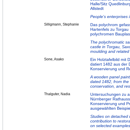
Halle/Sitz Quedlinbu
Allstedt
People's enterprises i
Silligmann, Stephanie
Das polychrom gefass
Hartenfels zu Torgau
polychromen Bauplast
The polychromatic san
castle in Torgau, Sax
moulding and related
Sone, Asako
Ein Holztafelbild mit 
datiert 1482 aus der D
Konservierung und R
A wooden panel paint
dated 1482, from the D
conservation, and res
Thalguter, Nadia
Untersuchungen zu 
Nürnberger Rathaussa
Konservierung und Pr
ausgewählten Beispie
Studies on detached w
contribution to restor
on selected example