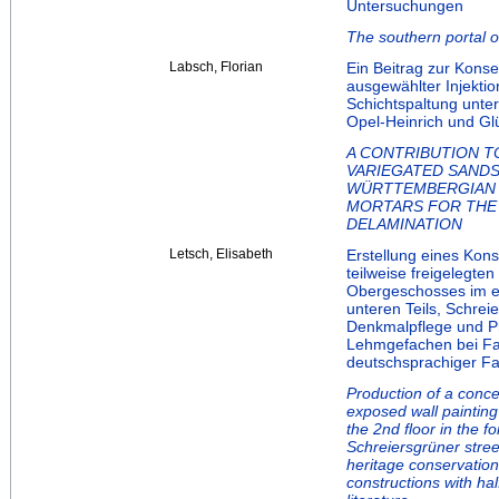
Untersuchungen
The southern portal o
Labsch, Florian
Ein Beitrag zur Kons
ausgewählter Injektio
Schichtspaltung unte
Opel-Heinrich und Gl
A CONTRIBUTION T
VARIEGATED SANDS
WÜRTTEMBERGIAN M
MORTARS FOR THE
DELAMINATION
Letsch, Elisabeth
Erstellung eines Kon
teilweise freigelegt
Obergeschosses im e
unteren Teils, Schrei
Denkmalpflege und Pr
Lehmgefachen bei F
deutschsprachiger Fac
Production of a concep
exposed wall painting 
the 2nd floor in the 
Schreiersgrüner stree
heritage conservation
constructions with ha