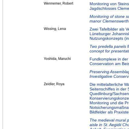
Wennemer, Robert
Monitoring von Steins
Jagdschlosses Clem
Monitoring of stone 
manor Clemenswerth
Wissing, Lena
Zwei Tafelbilder als 
Lüneburger Johannisk
Nutzungskonzepts (i
Two predella panels f
concept for presenta
Yoshida, Maruchi
Fundkomplexe in der 
Conservation am Beisp
Preserving Assemblag
Investigative Conserv
Zeidler, Roya
Die mittelalterliche
Seitenschiffes in der 
Quedlinburg/Sachsen-
Konservierungskonzep
Monitoring und die P
Notsicherungsmaßnah
Bildfelder als Praxistei
The medieval mural pa
aisle in St. Aegidii 