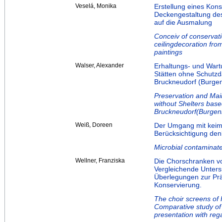
Veselá, Monika
Erstellung eines Kon
Deckengestaltung des
auf die Ausmalung
Conceiv of conservati
ceilingdecoration from
paintings
Walser, Alexander
Erhaltungs- und Wartu
Stätten ohne Schutzd
Bruckneudorf (Burge
Preservation and Mai
without Shelters bas
Bruckneudorf(Burgen
Weiß, Doreen
Der Umgang mit keimb
Berücksichtigung den
Microbial contaminate
Wellner, Franziska
Die Chorschranken v
Vergleichende Unters
Überlegungen zur Prä
Konservierung.
The choir screens of
Comparative study of 
presentation with reg