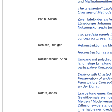
und Maßnahmenübersi
The „Felsentor“ Eagl
Overview of Methods 
Pönitz, Susan
Zwei Tafelbilder als 
Lüneburger Johannisk
Nutzungskonzepts (i
Two predella panels f
concept for presenta
Renisch, Rüdiger
Rekonstruktion als M
Reconstruction as a 
Rockenschaub, Anna
Umgang mit polychro
langfristige Erhaltun
partizipative Konzep
Dealing with Unlist
Preservation of an An
Participatory Concep
an der Donau
Roters, Jonas
Erarbeitung eines Ko
Gewölbemalereien der
Meißen / Modellversu
Diffusionswiderstand
innerhalb einer Kreide