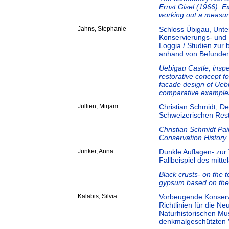
Ernst Gisel (1966). E
working out a measur
Jahns, Stephanie
Schloss Übigau, Unte
Konservierungs- und 
Loggia / Studien zur
anhand von Befunden 
Uebigau Castle, inspe
restorative concept f
facade design of Ueb
comparative example
Jullien, Mirjam
Christian Schmidt, De
Schweizerischen Res
Christian Schmidt Pai
Conservation History
Junker, Anna
Dunkle Auflagen- zu
Fallbeispiel des mitt
Black crusts- on the 
gypsum based on the 
Kalabis, Silvia
Vorbeugende Konserv
Richtlinien für die 
Naturhistorischen Mu
denkmalgeschützten V