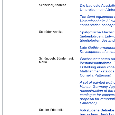
Schneider, Andreas
Die baufeste Ausstat
Untereisenheim/Unter
The fixed equipment i
Untereisenheim / Low
conservation concept
Schröder, Annika
Spätgotische Flachsc
Siebenbürgen. Entwic
überlieferten Bestand
Late Gothic ornamenta
Development of a cata
Schün, geb. Sünderhauf,
Wachstuchtapeten au
Maria
Bestandsaufnahme, R
Erstellung eines kons
Maßnahmenkatalogs z
Cornelia Patterson)
A set of painted wall
Hanau, Germany. Appra
reconstruction of the 
catalogue for conserv
proposal for remounti
Patterson)
Seidler, Friederike
VolksEigene Betriebe
besonderer Berücksic