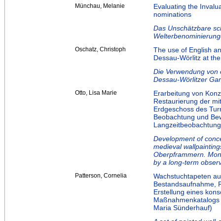
Münchau, Melanie
Evaluating the Invalu
nominations
Das Unschätzbare sch
Welterbenominierun
Oschatz, Christoph
The use of English a
Dessau-Wörlitz at the
Die Verwendung von 
Dessau-Wörlitzer Gar
Otto, Lisa Marie
Erarbeitung von Konz
Restaurierung der mi
Erdgeschoss des Tur
Beobachtung und Bew
Langzeitbeobachtung 
Development of concep
medieval wallpainting
Oberpframmern. Monit
by a long-term obser
Patterson, Cornelia
Wachstuchtapeten au
Bestandsaufnahme, R
Erstellung eines kons
Maßnahmenkatalogs z
Maria Sünderhauf)