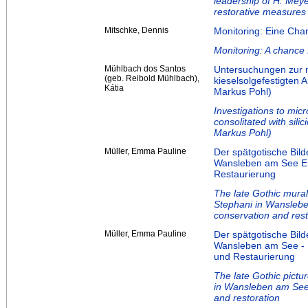
leadership of H. Mey
restorative measures 
Mitschke, Dennis
Monitoring: Eine Cha
Monitoring: A chance 
Mühlbach dos Santos
Untersuchungen zur m
(geb. Reibold Mühlbach),
kieselsolgefestigten 
Kátia
Markus Pohl)
Investigations to micr
consolitated with silic
Markus Pohl)
Müller, Emma Pauline
Der spätgotische Bild
Wansleben am See En
Restaurierung
The late Gothic mural
Stephani in Wanslebe
conservation and rest
Müller, Emma Pauline
Der spätgotische Bild
Wansleben am See - 
und Restaurierung
The late Gothic pictu
in Wansleben am See 
and restoration