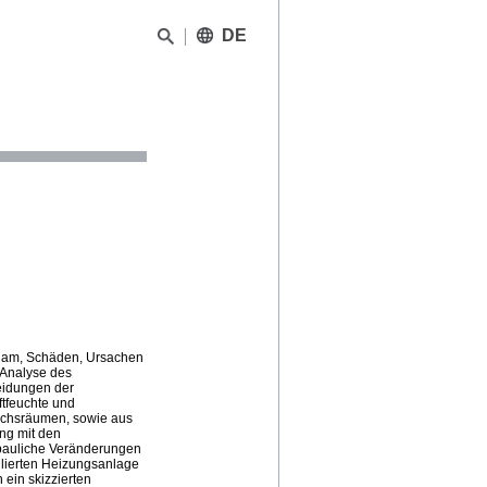
DE
otsdam, Schäden, Ursachen
 Analyse des
eidungen der
tfeuchte und
ichsräumen, sowie aus
ng mit den
 bauliche Veränderungen
allierten Heizungsanlage
ein skizzierten