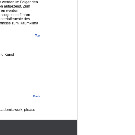
s werden im Folgenden
n aufgezeigt. Zum
eren werden
ettsegmente führen.
aterialfeuchte des
ntnisse zum Raumklima
Top
nd Kunst
Back
 academic work, please