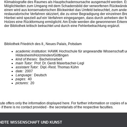
Klimabiografie des Raumes als Hauptschadensursache ausgemacht werden. E
Möglichkeiten zum Umgang mit dem Schadensbild der verworfenen Rückwände
einen wird aus konservatorischen Blickwinkel das Umfeld beleuchtet, zum and
restauratorische Verfahren skizziert, die zu einer Begradigung der einzelnen Br
Hierbei wird speziell auf ein Verfahren eingegangen, dass durch anheben der M
Holzes eine Rückformung ermöglicht. Am Ende werden die gewonnenen Erken
der Bibliothek kritisch betrachtet und durch eine Fehlerbetrachtung ergänzt.
Bibliothek Friedrich des II., Neues Palais, Potsdam
academic institution:
HAWK Hochschule für angewandte Wissenschaft u
Hildesheim/Holzminden/Göttingen
kind of theses:
Bachelorarbeit
main Tutor:
Prof. Dr. Gerdi Maierbacher-Legl
assistant Tutor:
Dipl.-Rest. Thomas Kühn
date:
2007
Language:
Deutsch
pages:
40
pictures:
20
te offers only the information displayed here. For further information or copies of
 if there is no contact provided - the secretariats of the respective faculties.
NDTE WISSENSCHAFT UND KUNST