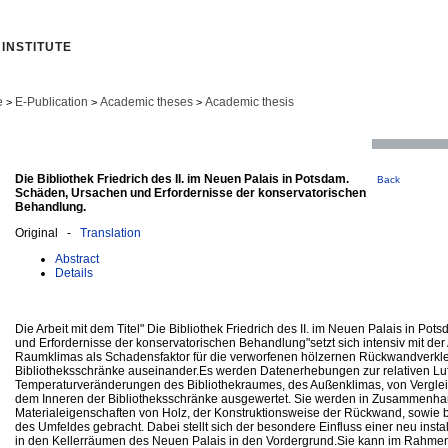
INSTITUTE
e
E-Publication
Academic theses
Academic thesis
>
>
>
Die Bibliothek Friedrich des II. im Neuen Palais in Potsdam.
Back
Schäden, Ursachen und Erfordernisse der konservatorischen
Behandlung.
Original -
Translation
Abstract
Details
Die Arbeit mit dem Titel" Die Bibliothek Friedrich des II. im Neuen Palais in P
und Erfordernisse der konservatorischen Behandlung"setzt sich intensiv mit der
Raumklimas als Schadensfaktor für die verworfenen hölzernen Rückwandverkl
Bibliotheksschränke auseinander.Es werden Datenerhebungen zur relativen Luf
Temperaturveränderungen des Bibliothekraumes, des Außenklimas, von Vergle
dem Inneren der Bibliotheksschränke ausgewertet. Sie werden in Zusammenha
Materialeigenschaften von Holz, der Konstruktionsweise der Rückwand, sowie
des Umfeldes gebracht. Dabei stellt sich der besondere Einfluss einer neu inst
in den Kellerräumen des Neuen Palais in den Vordergrund.Sie kann im Rahmen 