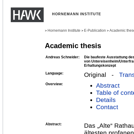
HORNEMANN INSTITUTE
Hornemann Institute
E-Publication
Academic thes
>
>
>
Academic thesis
Andreas Schneider:
Die baufeste Ausstattung de
von Untereisenheim/Unterfra
Erhaltungskonzept
Language:
Original -
Trans
Overview:
Abstract
Table of cont
Details
Contact
Abstract:
Das „Alte“ Ratha
ältesten profane