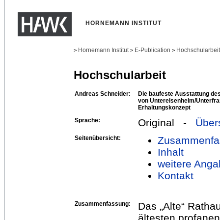
HORNEMANN INSTITUT
Hornemann Institut
E-Publication
Hochschularbei
>
>
>
Hochschularbeit
Andreas Schneider:
Die baufeste Ausstattung de
von Untereisenheim/Unterfra
Erhaltungskonzept
Sprache:
Original -
Über
Seitenübersicht:
Zusammenfa
Inhalt
weitere Anga
Kontakt
Zusammenfassung:
Das „Alte“ Ratha
ältesten profane