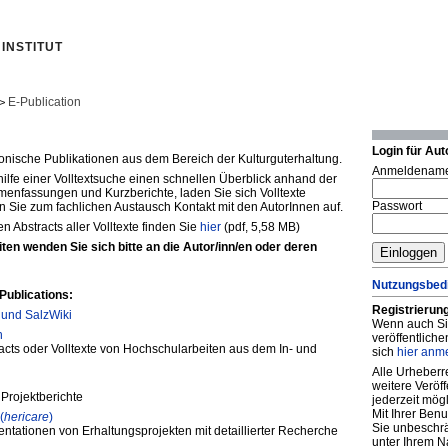
INSTITUT
E-Publication
>
Login für Aut
ronische Publikationen aus dem Bereich der Kulturguterhaltung.
Anmeldenam
hilfe einer Volltextsuche einen schnellen Überblick anhand der
nfassungen und Kurzberichte, laden Sie sich Volltexte
Passwort
 Sie zum fachlichen Austausch Kontakt mit den AutorInnen auf.
n Abstracts aller Volltexte finden Sie
hier
(pdf, 5,58 MB)
ten wenden Sie sich bitte an die Autor/inn/en oder deren
Nutzungsbed
Publications:
Registrierung
 und SalzWiki
Wenn auch Sie
n
veröffentlich
racts oder Volltexte von Hochschularbeiten aus dem In- und
sich
hier anm
Alle Urheberr
weitere Veröf
Projektberichte
jederzeit mögl
Mit Ihrer Ben
(
hericare
)
Sie unbeschrä
tationen von Erhaltungsprojekten mit detaillierter Recherche
unter Ihrem N