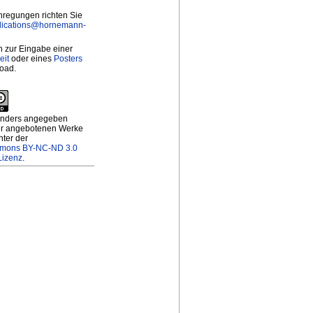
nregungen richten Sie
lications@
hornemann-
 zur Eingabe einer
eit
oder eines
Posters
oad.
 anders angegeben
ier angebotenen Werke
nter der
mmons BY-NC-ND 3.0
Lizenz
.