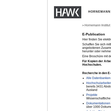
HORNEMANN 
Hornemann Institut
>
E-Publication
Hier finden Sie elekt
Schaffen Sie sich mit
angebotenen Zusamme
herunter oder nehmen
Eine Broschüre mit de
Für Kopien der Arbei
Hochschulen.
Recherche in den E-
Alle Datenbanken
Hochschularbeite
bereits 3431 Abst
Ausland
Projekte
Wissenschaftliche 
Dokumentationen 
über 1000 Dokumen