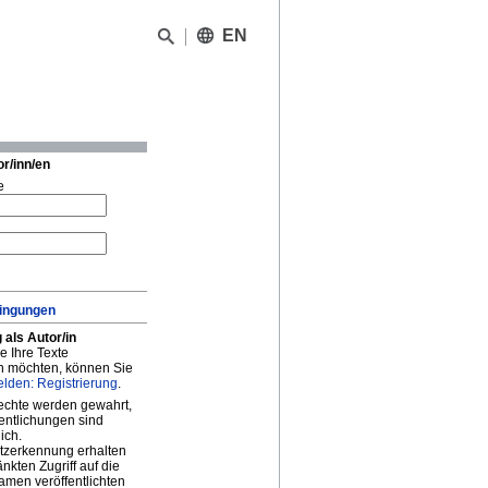
EN
or/inn/en
e
ingungen
 als Autor/in
 Ihre Texte
en möchten, können Sie
elden: Registrierung
.
echte werden gewahrt,
fentlichungen sind
ich.
utzerkennung erhalten
nkten Zugriff auf die
amen veröffentlichten