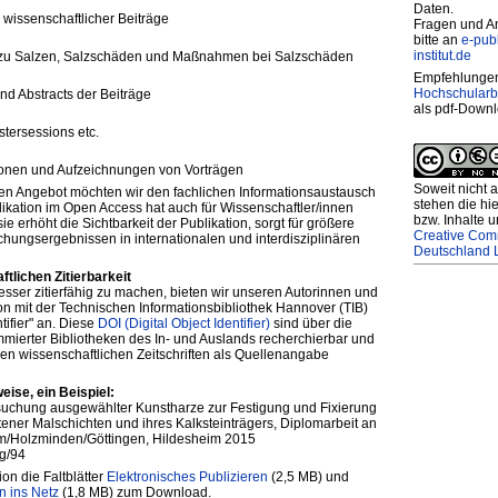
Daten.
r wissenschaftlicher Beiträge
Fragen und A
bitte an
e-pub
institut.de
n zu Salzen, Salzschäden und Maßnahmen bei Salzschäden
Empfehlungen
Hochschularb
d Abstracts der Beiträge
als pdf-Downl
tersessions etc.
ionen und Aufzeichnungen von Vorträgen
Soweit nicht
en Angebot möchten wir den fachlichen Informationsaustausch
stehen die h
likation im Open Access hat auch für Wissenschaftler/innen
bzw. Inhalte u
ie erhöht die Sichtbarkeit der Publikation, sorgt für größere
Creative Co
chungsergebnissen in internationalen und interdisziplinären
Deutschland 
tlichen Zitierbarkeit
sser zitierfähig zu machen, bieten wir unseren Autorinnen und
on mit der Technischen Informationsbibliothek Hannover (TIB)
tifier" an. Diese
DOI (Digital Object Identifier)
sind über die
mmierter Bibliotheken des In- und Auslands recherchierbar und
en wissenschaftlichen Zeitschriften als Quellenangabe
eise, ein Beispiel:
rsuchung ausgewählter Kunstharze zur Festigung und Fixierung
tener Malschichten und ihres Kalksteinträgers, Diplomarbeit an
/Holzminden/Göttingen, Hildesheim 2015
g/94
ion die Faltblätter
Elektronisches Publizieren
(2,5 MB) und
n ins Netz
(1,8 MB) zum Download.