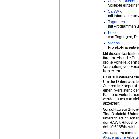
Aufsätze/Bücher
Volltexte einzelne
SalzWiki
mit Informatione
Tagungen
mit Programmen un
Poster
von Tagungen, Pos
Videos
Projekt-Präsentat
Mit diesem kostenlos
fördern. Aber die Pub
große Vorteile, denn s
Verbreitung von Fors
Kontexten.
DOIs zur wissenschaf
Um die Datensätze be
Autoren in Kooperati
einen "Persistent Iden
Kataloge vieler reno
werden auch von viel
akzeptiert.
Vorschlag zur Zitierw
Tina Bielefeld: Unte
unterschiedlich erhal
der HAWK Hildesheim
doi:10.5165/hawk-hh
Zur weiteren Informat
Akademische Arbeite