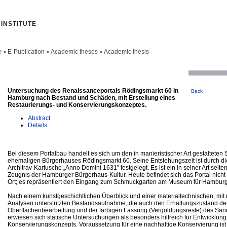
INSTITUTE
e
E-Publication
Academic theses
Academic thesis
>
>
>
Untersuchung des Renaissanceportals Rödingsmarkt 60 in
Back
Hamburg nach Bestand und Schäden, mit Erstellung eines
Restaurierungs- und Konservierungskonzeptes.
Abstract
Details
Bei diesem Portalbau handelt es sich um den in manieristischer Art gestaltet
ehemaligen Bürgerhauses Rödingsmarkt 60. Seine Entstehungszeit ist durch die I
Architrav-Kartusche „Anno Domini 1631" festgelegt. Es ist ein in seiner Art selt
Zeugnis der Hamburger Bürgerhaus-Kultur. Heute befindet sich das Portal nich
Ort; es repräsentiert den Eingang zum Schmuckgarten am Museum für Hamburg
Nach einem kunstgeschichtlichen Überblick und einer materialtechnischen, mit 
Analysen unterstützten Bestandsaufnahme, die auch den Erhaltungszustand der
Oberflächenbearbeitung und der farbigen Fassung (Vergoldungsreste) des Sand
erwiesen sich statische Untersuchungen als besonders hilfreich für Entwicklung
Konservierungskonzepts. Voraussetzung für eine nachhaltige Konservierung ist