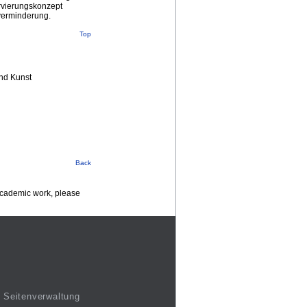
rvierungskonzept
verminderung.
Top
nd Kunst
Back
 academic work, please
Seitenverwaltung