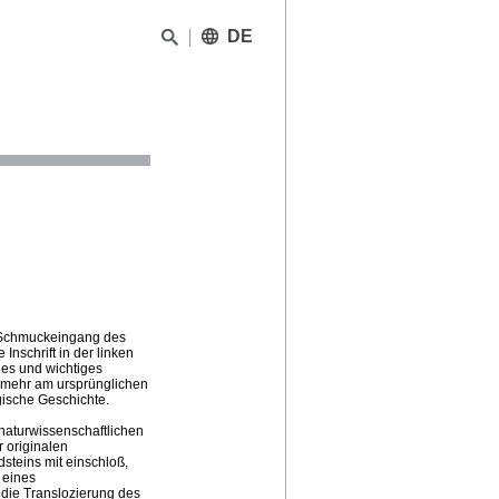
DE
en Schmuckeingang des
nschrift in der linken
enes und wichtiges
t mehr am ursprünglichen
ische Geschichte.
naturwissenschaftlichen
 originalen
steins mit einschloß,
 eines
 die Translozierung des