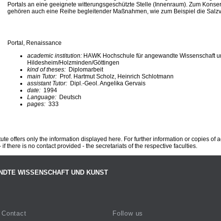
Portals an eine geeignete witterungsgeschützte Stelle (Innenraum). Zum Konse
gehören auch eine Reihe begleitender Maßnahmen, wie zum Beispiel die Salz
Portal, Renaissance
academic institution:
HAWK Hochschule für angewandte Wissenschaft u
Hildesheim/Holzminden/Göttingen
kind of theses:
Diplomarbeit
main Tutor:
Prof. Hartmut Scholz, Heinrich Schlotmann
assistant Tutor:
Dipl.-Geol. Angelika Gervais
date:
1994
Language:
Deutsch
pages:
333
te offers only the information displayed here. For further information or copies of
 if there is no contact provided - the secretariats of the respective faculties.
NDTE WISSENSCHAFT UND KUNST
Contact
Follow us