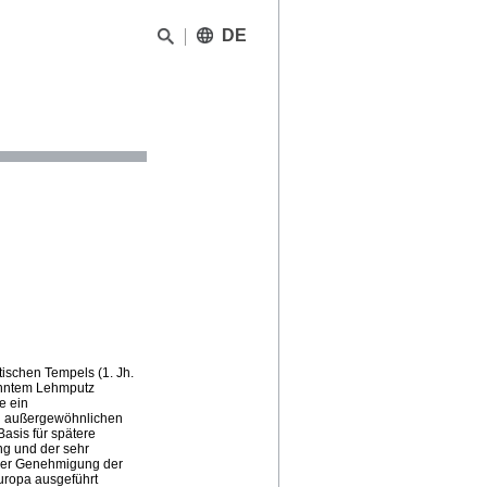
DE
ischen Tempels (1. Jh.
anntem Lehmputz
e ein
en außergewöhnlichen
asis für spätere
ng und der sehr
 der Genehmigung der
uropa ausgeführt