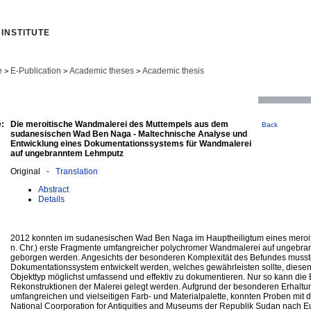
INSTITUTE
e
E-Publication
Academic theses
Academic thesis
>
>
>
:
Die meroitische Wandmalerei des Muttempels aus dem
Back
sudanesischen Wad Ben Naga - Maltechnische Analyse und
Entwicklung eines Dokumentationssystems für Wandmalerei
auf ungebranntem Lehmputz
Original -
Translation
Abstract
Details
2012 konnten im sudanesischen Wad Ben Naga im Hauptheiligtum eines meroit
n. Chr.) erste Fragmente umfangreicher polychromer Wandmalerei auf ungebr
geborgen werden. Angesichts der besonderen Komplexität des Befundes musst
Dokumentationssystem entwickelt werden, welches gewährleisten sollte, dies
Objekttyp möglichst umfassend und effektiv zu dokumentieren. Nur so kann die B
Rekonstruktionen der Malerei gelegt werden. Aufgrund der besonderen Erhaltu
umfangreichen und vielseitigen Farb- und Materialpalette, konnten Proben mit
National Coorporation for Antiquities and Museums der Republik Sudan nach E