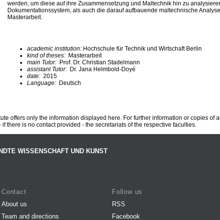
werden, um diese auf ihre Zusammensetzung und Maltechnik hin zu analysiere
Dokumentationssystem, als auch die darauf aufbauende maltechnische Analyse 
Masterarbeit.
academic institution:
Hochschule für Technik und Wirtschaft Berlin
kind of theses:
Masterarbeit
main Tutor:
Prof. Dr. Christian Stadelmann
assistant Tutor:
Dr. Jana Helmbold-Doyé
date:
2015
Language:
Deutsch
te offers only the information displayed here. For further information or copies of
 if there is no contact provided - the secretariats of the respective faculties.
NDTE WISSENSCHAFT UND KUNST
Contact
Follow us
About us
RSS
Team and directions
Facebook