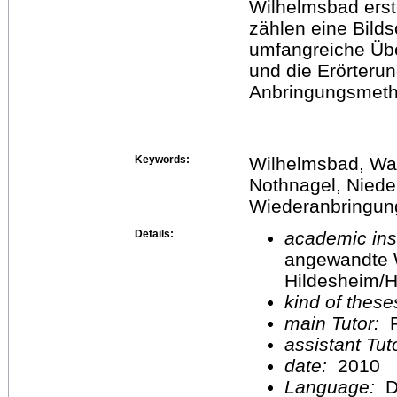
Wilhelmsbad erst
zählen eine Bilds
umfangreiche Üb
und die Erörteru
Anbringungsmeth
Keywords:
Wilhelmsbad, Wa
Nothnagel, Niede
Wiederanbringun
Details:
academic inst
angewandte 
Hildesheim/H
kind of these
main Tutor:
P
assistant Tu
date:
2010
Language:
D