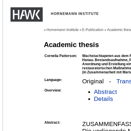
HORNEMANN INSTITUTE
Hornemann Institute
E-Publication
Academic thes
>
>
>
Academic thesis
Cornelia Patterson:
Wachstuchtapeten aus dem F
Hanau. Bestandsaufnahme, R
Anordnung und Erstellung ei
restauratorischen Maßnahme
(in Zusammenarbeit mit Mari
Language:
Original -
Trans
Overview:
Abstract
Details
Abstract:
ZUSAMMENFAS
Die vorliegende M