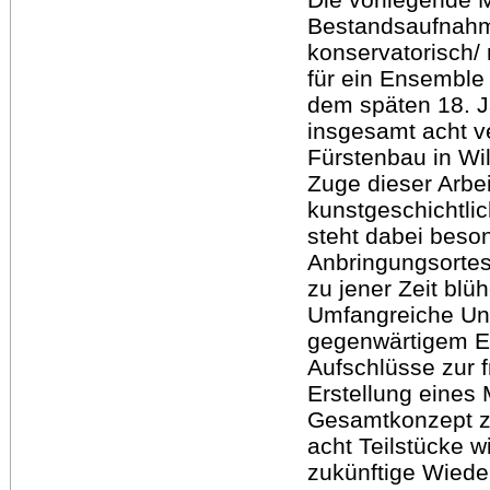
Bestandsaufnahme
konservatorisch/
für ein Ensembl
dem späten 18. J
insgesamt acht v
Fürstenbau in Wi
Zuge dieser Arbei
kunstgeschichtli
steht dabei beso
Anbringungsortes
zu jener Zeit bl
Umfangreiche Un
gegenwärtigem E
Aufschlüsse zur 
Erstellung eine
Gesamtkonzept zu
acht Teilstücke w
zukünftige Wiede