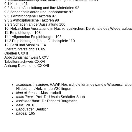
9.1 Kirchen 91
9.2 Sakrale Ausstattung und ihre Materialen 92
9.3 Schadensfaktoren und -phänomene 97
9.3.1 Anthropogene Faktoren 97
9.3.2 Atmosphärische Faktoren 98
9.3.3 Schäden an der Ausstattung 100
10. Holzsichtige Ausstattung in Nachkriegskirchen: Denkmale des Wiederaufba
11. Empfehlungen 108
11.1 Allgemeine Empfehlungen 108
11.2 Empfehlungen für die Fallbeispiele 110
12. Fazit und Ausblick 114
Literarturverzeichnis CXVI
Quellen CXXIII
Abbildungsnachweis CXXV
Tabellennachweis CXXVI
Anhang Dokumente CXXVII
academic institution:
HAWK Hochschule für angewandte Wissenschaft u
Hildesheim/Holzminden/Göttingen
kind of theses:
Masterarbeit
main Tutor:
Prof. Dr. Ursula Schädler-Saub
assistant Tutor:
Dr. Richard Borgmann
date:
2016
Language:
Deutsch
pages:
165