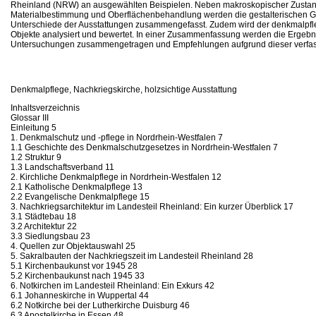
Rheinland (NRW) an ausgewählten Beispielen. Neben makroskopischer Zustan
Materialbestimmung und Oberflächenbehandlung werden die gestalterischen 
Unterschiede der Ausstattungen zusammengefasst. Zudem wird der denkmalpf
Objekte analysiert und bewertet. In einer Zusammenfassung werden die Ergebn
Untersuchungen zusammengetragen und Empfehlungen aufgrund dieser verfas
Denkmalpflege, Nachkriegskirche, holzsichtige Ausstattung
Inhaltsverzeichnis
Glossar III
Einleitung 5
1. Denkmalschutz und -pflege in Nordrhein-Westfalen 7
1.1 Geschichte des Denkmalschutzgesetzes in Nordrhein-Westfalen 7
1.2 Struktur 9
1.3 Landschaftsverband 11
2. Kirchliche Denkmalpflege in Nordrhein-Westfalen 12
2.1 Katholische Denkmalpflege 13
2.2 Evangelische Denkmalpflege 15
3. Nachkriegsarchitektur im Landesteil Rheinland: Ein kurzer Überblick 17
3.1 Städtebau 18
3.2 Architektur 22
3.3 Siedlungsbau 23
4. Quellen zur Objektauswahl 25
5. Sakralbauten der Nachkriegszeit im Landesteil Rheinland 28
5.1 Kirchenbaukunst vor 1945 28
5.2 Kirchenbaukunst nach 1945 33
6. Notkirchen im Landesteil Rheinland: Ein Exkurs 42
6.1 Johanneskirche in Wuppertal 44
6.2 Notkirche bei der Lutherkirche Duisburg 46
6.3 Apostelkirche in Essen 48