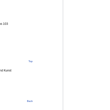
us 103
Top
nd Kunst
Back