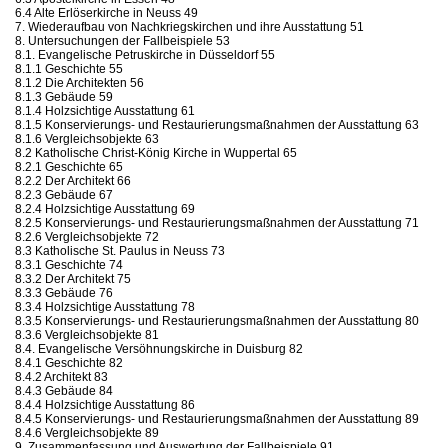
6.4 Alte Erlöserkirche in Neuss 49
7. Wiederaufbau von Nachkriegskirchen und ihre Ausstattung 51
8. Untersuchungen der Fallbeispiele 53
8.1. Evangelische Petruskirche in Düsseldorf 55
8.1.1 Geschichte 55
8.1.2 Die Architekten 56
8.1.3 Gebäude 59
8.1.4 Holzsichtige Ausstattung 61
8.1.5 Konservierungs- und Restaurierungsmaßnahmen der Ausstattung 63
8.1.6 Vergleichsobjekte 63
8.2 Katholische Christ-König Kirche in Wuppertal 65
8.2.1 Geschichte 65
8.2.2 Der Architekt 66
8.2.3 Gebäude 67
8.2.4 Holzsichtige Ausstattung 69
8.2.5 Konservierungs- und Restaurierungsmaßnahmen der Ausstattung 71
8.2.6 Vergleichsobjekte 72
8.3 Katholische St. Paulus in Neuss 73
8.3.1 Geschichte 74
8.3.2 Der Architekt 75
8.3.3 Gebäude 76
8.3.4 Holzsichtige Ausstattung 78
8.3.5 Konservierungs- und Restaurierungsmaßnahmen der Ausstattung 80
8.3.6 Vergleichsobjekte 81
8.4. Evangelische Versöhnungskirche in Duisburg 82
8.4.1 Geschichte 82
8.4.2 Architekt 83
8.4.3 Gebäude 84
8.4.4 Holzsichtige Ausstattung 86
8.4.5 Konservierungs- und Restaurierungsmaßnahmen der Ausstattung 89
8.4.6 Vergleichsobjekte 89
9. Zusammenfassung und Auswertung der Fallbeispiele 91