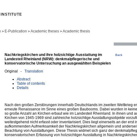
INSTITUTE
e
E-Publication
Academic theses
Academic thesis
>
>
>
Nachkriegskirchen und ihre holzsichtige Ausstattung im
Back
Landesteil Rheinland (NRW): denkmalpflegerische und
konservatorische Untersuchung an ausgewählten Beispielen
Original -
Translation
Abstract
Table of contents
Details
Nach den großen Zerstörungen innerhalb Deutschlands im zweiten Weltkrieg er
erneute Renaissance im Sinne eines großen Baubooms. Dabei wurden in keine
so große Anzahl an Kirchen erbaut wie im Landesteil Rheinland. In ihnen und 
Kirchen von 1945-1969 sind zahlreiche holzsichtige Ausstattungsobjekte vorzuf
weitestgehend nicht erfasst oder inventarisiert. Dies liegt einerseits an der erst 
aufkommenden Aufmerksamkeit der Nachkriegskirchen allgemein und anderseit
Beachtung von Ausstattungen. Diese Thesis widmet sich ganz der denkmalpfle
konservatorischen Erfassung von holzsichtiger Ausstattung in Nachkriegskirche