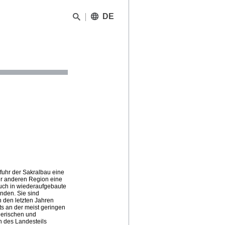
DE
fuhr der Sakralbau eine
r anderen Region eine
auch in wiederaufgebaute
inden. Sie sind
in den letzten Jahren
s an der meist geringen
gerischen und
n des Landesteils