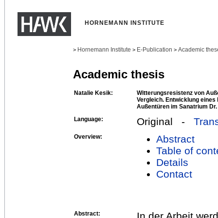
HORNEMANN INSTITUTE
Hornemann Institute
E-Publication
Academic thes
>
>
>
Academic thesis
Natalie Kesik:
Witterungsresistenz von Auß
Vergleich. Entwicklung eines
Außentüren im Sanatrium Dr.
Language:
Original -
Trans
Overview:
Abstract
Table of cont
Details
Contact
Abstract:
In der Arbeit we