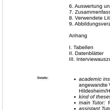
6. Auswertung und
7. Zusammenfas
8. Verwendete Lit
9. Abbildungsver
Anhang
I. Tabellen
II. Datenblätter
III. Interviewaus
Details:
academic inst
angewandte 
Hildesheim/H
kind of these
main Tutor:
P
assistant Tu