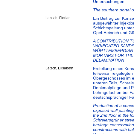
Untersuchungen
The southern portal o
Labsch, Florian
Ein Beitrag zur Kons
ausgewählter Injektio
Schichtspaltung unte
Opel-Heinrich und Gl
A CONTRIBUTION T
VARIEGATED SANDS
WÜRTTEMBERGIAN M
MORTARS FOR THE
DELAMINATION
Letsch, Elisabeth
Erstellung eines Kon
teilweise freigelegt
Obergeschosses im e
unteren Teils, Schrei
Denkmalpflege und Pr
Lehmgefachen bei F
deutschsprachiger Fac
Production of a concep
exposed wall painting 
the 2nd floor in the 
Schreiersgrüner stree
heritage conservation
constructions with ha