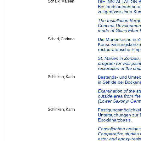
Schalk, Maleen
DIE INSTALLATION
Bestandsaufnahme und
zeitgenössischen Kun
The Installation Berg
Concept Development 
made of Glass Fiber 
Scherf, Corinna
Die Marienkirche in
Konservierungskonzep
restauratorische Emp
St. Marien in Zorbau.
program for wall pain
restoration of the chu
Schinken, Karin
Bestands- und Umfeld
in Sehlde bei Bocken
Examination of the st
outside area from th
(Lower Saxony/ Germ
Schinken, Karin
Festigungsmöglichkei
Untersuchungen zur Ef
Epoxidharzbasis.
Consolidation options
Comparative studies o
ester and epoxy-resi