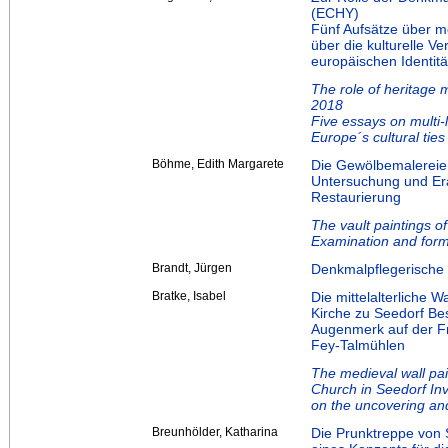
(ECHY)
Fünf Aufsätze über me
über die kulturelle V
europäischen Identitä
The role of heritage
2018
Five essays on multi-l
Europe´s cultural ties
Böhme, Edith Margarete
Die Gewölbemalereien
Untersuchung und Era
Restaurierung
The vault paintings o
Examination and formu
Brandt, Jürgen
Denkmalpflegerische 
Bratke, Isabel
Die mittelalterliche 
Kirche zu Seedorf B
Augenmerk auf der Fr
Fey-Talmühlen
The medieval wall pai
Church in Seedorf Inv
on the uncovering an
Breunhölder, Katharina
Die Prunktreppe von 