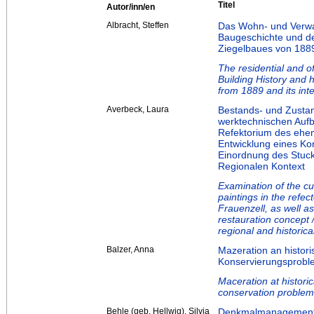
Titel
Autor/inn/en
Albracht, Steffen
Das Wohn- und Verwa
Baugeschichte und d
Ziegelbaues von 1889
The residential and o
Building History and h
from 1889 and its inte
Averbeck, Laura
Bestands- und Zusta
werktechnischen Aufb
Refektorium des ehem
Entwicklung eines Ko
Einordnung des Stuck
Regionalen Kontext
Examination of the cu
paintings in the refe
Frauenzell, as well a
restauration concept /
regional and historica
Balzer, Anna
Mazeration an histor
Konservierungsproble
Maceration at histori
conservation problem 
Behle (geb. Hellwig), Silvia
Denkmalmanagement-S