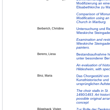
Modifizierung an ein
Elisabethkirche zu M
Comparison of Monum
Modification using an
Church in Marburg.
Berberich, Christine
Untersuchung und Res
Wieskirche Steingade
Examination and resto
Wieskirche Steingaden
painters.
Berens, Liesa
Bestandsaufnahme his
unter besonderer Ber
An evaluation of histo
Hildesheim, with spec
Binz, Maria
Das Chorgestühl von 1
Kunsthistorische und
ursprünglichen Aufst
The choir stalls in St
1490/1493. Art histori
possible original arr
concept
Bögelsack, Vivien
Zur Rolle der Denkma