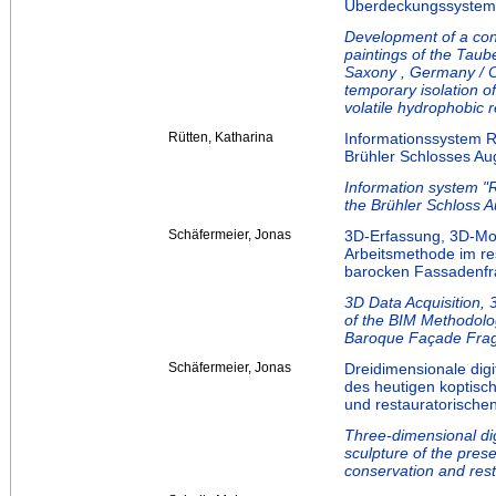
Überdeckungssystem
Development of a cons
paintings of the Taub
Saxony , Germany / Co
temporary isolation of
volatile hydrophobic r
Rütten, Katharina
Informationssystem 
Brühler Schlosses Au
Information system "
the Brühler Schloss 
Schäfermeier, Jonas
3D-Erfassung, 3D-Mo
Arbeitsmethode im res
barocken Fassadenf
3D Data Acquisition, 
of the BIM Methodolo
Baroque Façade Fra
Schäfermeier, Jonas
Dreidimensionale dig
des heutigen koptisc
und restauratorische
Three-dimensional dig
sculpture of the pres
conservation and rest