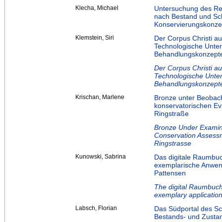
Klecha, Michael
Untersuchung des Re
nach Bestand und Sch
Konservierungskonze
Klemstein, Siri
Der Corpus Christi au
Technologische Unter
Behandlungskonzept
Der Corpus Christi au
Technologische Unter
Behandlungskonzept
Krischan, Marlene
Bronze unter Beobach
konservatorischen E
Ringstraße
Bronze Under Examina
Conservation Assessm
Ringstrasse
Kunowski, Sabrina
Das digitale Raumbuc
exemplarische Anwend
Pattensen
The digital Raumbuch
exemplary application
Labsch, Florian
Das Südportal des Sc
Bestands- und Zustan