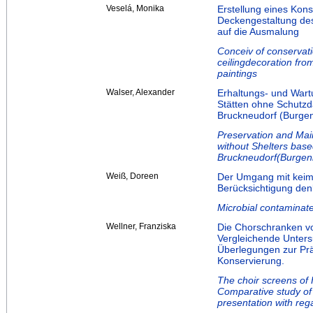
Veselá, Monika
Erstellung eines Kon
Deckengestaltung des
auf die Ausmalung
Conceiv of conservati
ceilingdecoration from
paintings
Walser, Alexander
Erhaltungs- und Wartu
Stätten ohne Schutzd
Bruckneudorf (Burge
Preservation and Mai
without Shelters bas
Bruckneudorf(Burgen
Weiß, Doreen
Der Umgang mit keimb
Berücksichtigung den
Microbial contaminate
Wellner, Franziska
Die Chorschranken v
Vergleichende Unters
Überlegungen zur Prä
Konservierung.
The choir screens of
Comparative study of 
presentation with reg