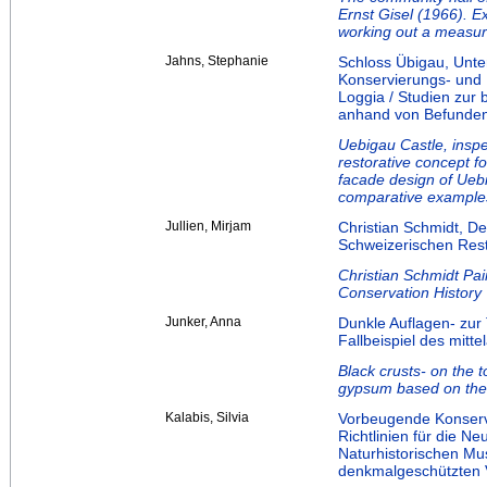
Ernst Gisel (1966). E
working out a measur
Jahns, Stephanie
Schloss Übigau, Unte
Konservierungs- und 
Loggia / Studien zur
anhand von Befunden 
Uebigau Castle, inspe
restorative concept f
facade design of Ueb
comparative example
Jullien, Mirjam
Christian Schmidt, De
Schweizerischen Res
Christian Schmidt Pai
Conservation History
Junker, Anna
Dunkle Auflagen- zu
Fallbeispiel des mitt
Black crusts- on the 
gypsum based on the 
Kalabis, Silvia
Vorbeugende Konserv
Richtlinien für die 
Naturhistorischen Mu
denkmalgeschützten V