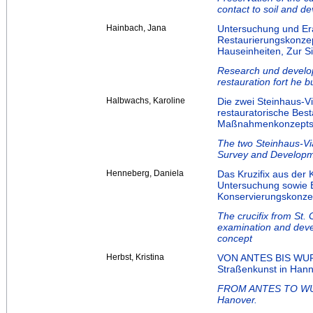
contact to soil and d
Hainbach, Jana
Untersuchung und Era
Restaurierungskonze
Hauseinheiten, Zur S
Research und develop
restauration fort he
Halbwachs, Karoline
Die zwei Steinhaus-V
restauratorische Bes
Maßnahmenkonzept
The two Steinhaus-Vi
Survey and Developme
Henneberg, Daniela
Das Kruzifix aus der 
Untersuchung sowie 
Konservierungskonze
The crucifix from St.
examination and deve
concept
Herbst, Kristina
VON ANTES BIS WURM
Straßenkunst in Hann
FROM ANTES TO WURMF
Hanover.