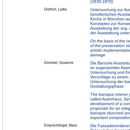
(1830-1870)
Dietrich, Lydia
Untersuchung zur Au
künstlerischen Ausst
Kirche in München au
Konzeptes zur Konser
Ausstattung der sog.
der Ausstattung unte
On the basis of the r
of the preservation st
artistic implementati
damage
Dommel, Susanne
Die Barocke Ausstat
im sogenannten Asam
Untersuchung und En
Vorschläge zu einem
Untersuchung der ba
Gestaltungsphase
The baroque interior 
called Asamhaus, Sen
development of a cons
proposals for an inte
baroque stuccoed and 
important compositio
Emprechtinger, Mara
Die Fassadenmalerei