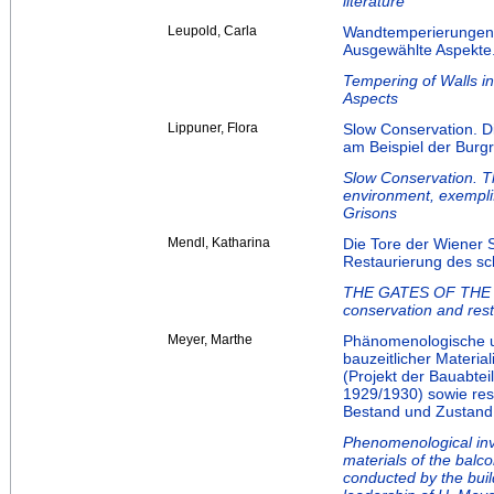
literature
Leupold, Carla
Wandtemperierungen 
Ausgewählte Aspekte
Tempering of Walls i
Aspects
Lippuner, Flora
Slow Conservation. D
am Beispiel der Burg
Slow Conservation. Th
environment, exemplif
Grisons
Mendl, Katharina
Die Tore der Wiener 
Restaurierung des s
THE GATES OF THE 
conservation and rest
Meyer, Marthe
Phänomenologische u
bauzeitlicher Materi
(Projekt der Bauabte
1929/1930) sowie r
Bestand und Zustan
Phenomenological inves
materials of the balc
conducted by the bui