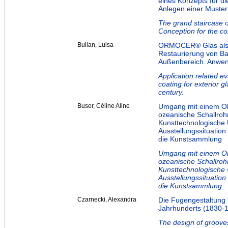
eines Konzepts für d
Anlegen einer Muster
The grand staircase o
Conception for the co
Bulian, Luisa
ORMOCER® Glas als G
Restaurierung von Ba
Außenbereich. Anwen
Application related 
coating for exterior g
century.
Buser, Céline Aline
Umgang mit einem Obj
ozeanische Schallroh
Kunsttechnologische 
Ausstellungssituation 
die Kunstsammlung
Umgang mit einem Obj
ozeanische Schallroh
Kunsttechnologische 
Ausstellungssituation 
die Kunstsammlung
Czarnecki, Alexandra
Die Fugengestaltung 
Jahrhunderts (1830-
The design of grooves