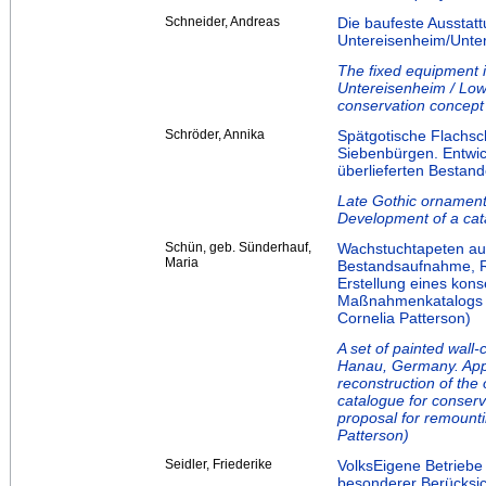
Schneider, Andreas
Die baufeste Ausstat
Untereisenheim/Unter
The fixed equipment i
Untereisenheim / Low
conservation concept
Schröder, Annika
Spätgotische Flachsc
Siebenbürgen. Entwic
überlieferten Bestand
Late Gothic ornamenta
Development of a cata
Schün, geb. Sünderhauf,
Wachstuchtapeten au
Maria
Bestandsaufnahme, R
Erstellung eines kons
Maßnahmenkatalogs z
Cornelia Patterson)
A set of painted wall
Hanau, Germany. Appra
reconstruction of the 
catalogue for conserv
proposal for remounti
Patterson)
Seidler, Friederike
VolksEigene Betriebe
besonderer Berücksic