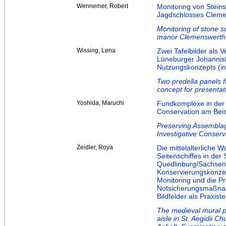
Wennemer, Robert
Monitoring von Steins
Jagdschlosses Clem
Monitoring of stone 
manor Clemenswerth
Wissing, Lena
Zwei Tafelbilder als 
Lüneburger Johannisk
Nutzungskonzepts (i
Two predella panels f
concept for presenta
Yoshida, Maruchi
Fundkomplexe in der 
Conservation am Beisp
Preserving Assemblag
Investigative Conserv
Zeidler, Roya
Die mittelalterliche
Seitenschiffes in der 
Quedlinburg/Sachsen-
Konservierungskonzep
Monitoring und die P
Notsicherungsmaßnah
Bildfelder als Praxistei
The medieval mural pa
aisle in St. Aegidii 