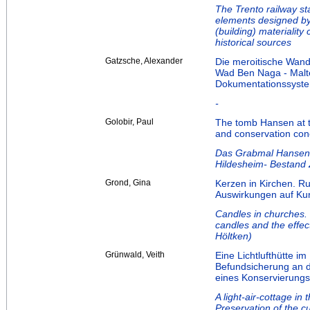
The Trento railway sta
elements designed by 
(building) materiality
historical sources
Gatzsche, Alexander
Die meroitische Wan
Wad Ben Naga - Malte
Dokumentationssyste
-
Golobir, Paul
The tomb Hansen at th
and conservation con
Das Grabmal Hansen 
Hildesheim- Bestand
Grond, Gina
Kerzen in Kirchen. R
Auswirkungen auf Kun
Candles in churches. 
candles and the effect
Höltken)
Grünwald, Veith
Eine Lichtlufthütte i
Befundsicherung an d
eines Konservierungs
A light-air-cottage i
Preservation of the c