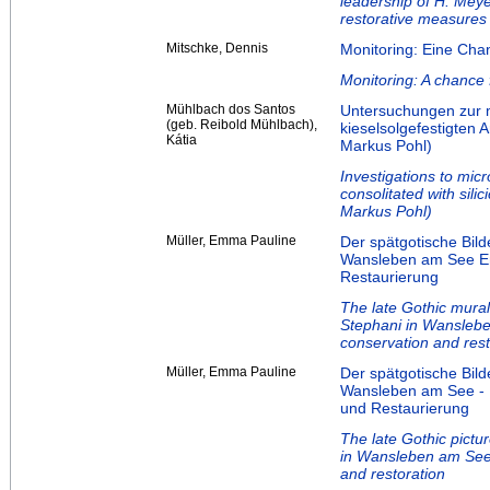
leadership of H. Mey
restorative measures 
Mitschke, Dennis
Monitoring: Eine Cha
Monitoring: A chance 
Mühlbach dos Santos
Untersuchungen zur m
(geb. Reibold Mühlbach),
kieselsolgefestigten 
Kátia
Markus Pohl)
Investigations to micr
consolitated with silic
Markus Pohl)
Müller, Emma Pauline
Der spätgotische Bild
Wansleben am See En
Restaurierung
The late Gothic mural
Stephani in Wanslebe
conservation and rest
Müller, Emma Pauline
Der spätgotische Bild
Wansleben am See - 
und Restaurierung
The late Gothic pictu
in Wansleben am See 
and restoration