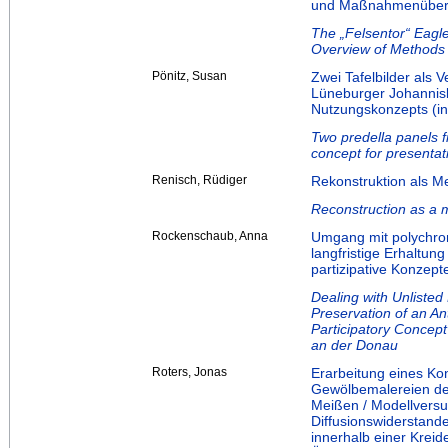
und Maßnahmenübersi
The „Felsentor“ Eagl
Overview of Methods 
Pönitz, Susan
Zwei Tafelbilder als 
Lüneburger Johannisk
Nutzungskonzepts (i
Two predella panels f
concept for presenta
Renisch, Rüdiger
Rekonstruktion als M
Reconstruction as a 
Rockenschaub, Anna
Umgang mit polychro
langfristige Erhaltun
partizipative Konzep
Dealing with Unlist
Preservation of an An
Participatory Concep
an der Donau
Roters, Jonas
Erarbeitung eines Ko
Gewölbemalereien der
Meißen / Modellversu
Diffusionswiderstand
innerhalb einer Kreide