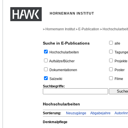
HORNEMANN INSTITUT
Hornemann Institut
E-Publication
Hochschularbei
>
>
>
Suche in E-Publications
alle
Tagung
Hochschularbeiten
Projekte
Aufsätze/Bücher
Poster
Dokumentationen
Filme
Salzwiki
Suchbegriffe:
Hochschularbeiten
Sortierung:
Neuzugänge
Abgabejahre
Autor/in
Denkmalpflege