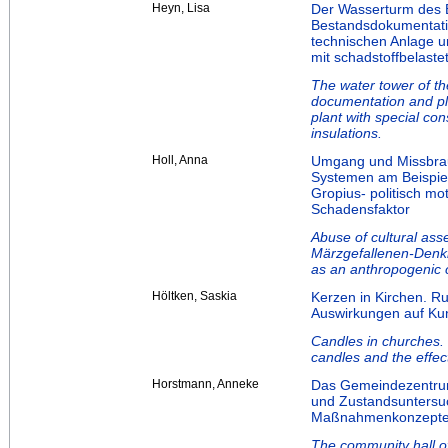
Heyn, Lisa
Der Wasserturm des 
Bestandsdokumentat
technischen Anlage 
mit schadstoffbelaste
The water tower of th
documentation and pl
plant with special con
insulations.
Holl, Anna
Umgang und Missbrauc
Systemen am Beispie
Gropius- politisch mo
Schadensfaktor
Abuse of cultural asse
Märzgefallenen-Denkm
as an anthropogenic
Höltken, Saskia
Kerzen in Kirchen. R
Auswirkungen auf Kun
Candles in churches. 
candles and the effec
Horstmann, Anneke
Das Gemeindezentrum
und Zustandsuntersu
Maßnahmenkonzeptes 
The community hall o