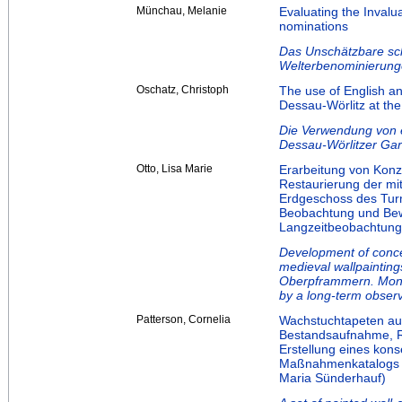
Münchau, Melanie
Evaluating the Invalu
nominations
Das Unschätzbare sch
Welterbenominierun
Oschatz, Christoph
The use of English a
Dessau-Wörlitz at the
Die Verwendung von 
Dessau-Wörlitzer Gar
Otto, Lisa Marie
Erarbeitung von Konz
Restaurierung der mi
Erdgeschoss des Tur
Beobachtung und Bew
Langzeitbeobachtung 
Development of concep
medieval wallpainting
Oberpframmern. Monit
by a long-term obser
Patterson, Cornelia
Wachstuchtapeten au
Bestandsaufnahme, R
Erstellung eines kons
Maßnahmenkatalogs z
Maria Sünderhauf)