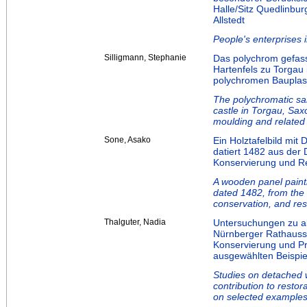
Halle/Sitz Quedlinbu
Allstedt
People's enterprises i
Silligmann, Stephanie
Das polychrom gefass
Hartenfels zu Torgau
polychromen Bauplast
The polychromatic san
castle in Torgau, Sax
moulding and related
Sone, Asako
Ein Holztafelbild mit 
datiert 1482 aus der D
Konservierung und R
A wooden panel paint
dated 1482, from the D
conservation, and res
Thalguter, Nadia
Untersuchungen zu 
Nürnberger Rathaussa
Konservierung und Pr
ausgewählten Beispie
Studies on detached w
contribution to restor
on selected example