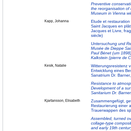
Preventive conservati
the reorganisation of 
Museum in Vienna with
Kapp, Johanna
Etude et restauration
Saint Jacques en plât
Jacques et Livre, fra
siècle)
Untersuchung und Res
Musée de Dieppe Sai
Paul Bénet (um 1898)
Kalkstein (pierre de 
Kesik, Natalie
Witterungsresistenz v
Entwicklung eines Be
Sanatrium Dr. Barner
Resistance to atmosp
Development of a surf
Sanitarium Dr. Barner
Kjartansson, Elisabeth
Zusammengefügt, gew
Restaurierung einer 
Trauerwappen des sp
Assembled, turned ove
collage-type composit
and early 19th centu