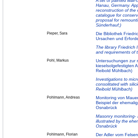
A set of painted wall
Hanau, Germany. Appra
reconstruction of the 
catalogue for conserv
proposal for remounti
Sünderhauf;)
Pieper, Sara
Die Bibliothek Friedr
Ursachen und Erforde
The library Friedrich
and requirements of t
Pohl, Markus
Untersuchungen zur m
kieselsolgefestigten 
Reibold Mühlbach)
Investigations to micr
consolitated with silic
Reibold Mühlbach)
Pohlmann, Andreas
Monitoring von Mauer
Beispiel der ehemalig
Osnabrück
Masonry monitoring- 
illustrated by the eh
Osnabrück
Pohlmann, Florian
Der Adler vom Felsen