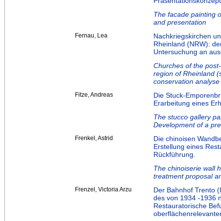
Präsentationskonzept
The facade painting 
and presentation
Fernau, Lea
Nachkriegskirchen und
Rheinland (NRW): den
Untersuchung an aus
Churches of the post-
region of Rheinland (
conservation analyse
Fitze, Andreas
Die Stuck-Emporenbrü
Erarbeitung eines Er
The stucco gallery pa
Development of a pre
Frenkel, Astrid
Die chinoisen Wandb
Erstellung eines Res
Rückführung.
The chinoiserie wall 
treatment proposal an
Frenzel, Victoria Arzu
Der Bahnhof Trento (I
des von 1934 -1936 n
Restauratorische Be
oberflächenrelevanten