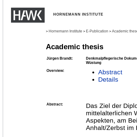
HORNEMANN INSTITUTE
Hornemann Institute
E-Publication
Academic thes
>
>
>
Academic thesis
Jürgen Brandt:
Denkmalpflegerische Dokument
Wüstung
Overview:
Abstract
Details
Abstract:
Das Ziel der Dipl
mittelalterliche
Aspekten, am Bei
Anhalt/Zerbst im