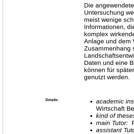
Die angewendete
Untersuchung we
meist wenige schr
Informationen, di
komplex wirkende
Anlage und dem 
Zusammenhang st
Landschaftsentw
Daten und eine B
können für spät
genutzt werden.
Details:
academic inst
Wirtschaft Be
kind of these
main Tutor:
P
assistant Tu