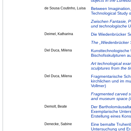
objects in the Lünebu
de Sousa Coutinho, Luisa
Between Imagination, 
Technological Study o
Zwischen Fantasie, Pe
und technologische 
Deimel, Katharina
Die Wiedenbrücker Sch
The „Wiedenbrücker Sc
Del Duca, Milena
Kunsttechnologische 
Bischofsskulpturen a
Art technological exa
sculptures from the 
Del Duca, Milena
Fragmentarische Schn
kirchlichen und im m
Vollmer)
Fragmented carved sc
and museum space (in
Demolt, Beate
Der Bartholomäusalta
Exemplarische Unter
Erstellung eines Kon
Denecke, Sabine
Eine bemalte Truhen
Untersuchung und Era