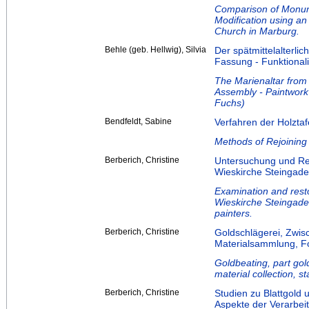
Comparison of Monum
Modification using an
Church in Marburg.
Behle (geb. Hellwig), Silvia
Der spätmittelalterli
Fassung - Funktional
The Marienaltar from 
Assembly - Paintwork 
Fuchs)
Bendfeldt, Sabine
Verfahren der Holzta
Methods of Rejoining
Berberich, Christine
Untersuchung und Res
Wieskirche Steingade
Examination and resto
Wieskirche Steingaden
painters.
Berberich, Christine
Goldschlägerei, Zwis
Materialsammlung, Fo
Goldbeating, part gol
material collection, s
Berberich, Christine
Studien zu Blattgold 
Aspekte der Verarbei