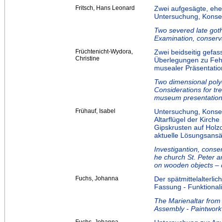
Fritsch, Hans Leonard
Zwei aufgesägte, ehe
Untersuchung, Konse
Two severed late got
Examination, conserva
Früchtenicht-Wydora,
Zwei beidseitig gefa
Christine
Überlegungen zu Feh
musealer Präsentatio
Two dimensional pol
Considerations for tre
museum presentation
Frühauf, Isabel
Untersuchung, Konser
Altarflügel der Kirch
Gipskrusten auf Holz
aktuelle Lösungsansä
Investigantion, conser
he church St. Peter 
on wooden objects – d
Fuchs, Johanna
Der spätmittelalterli
Fassung - Funktionali
The Marienaltar from 
Assembly - Paintwork -