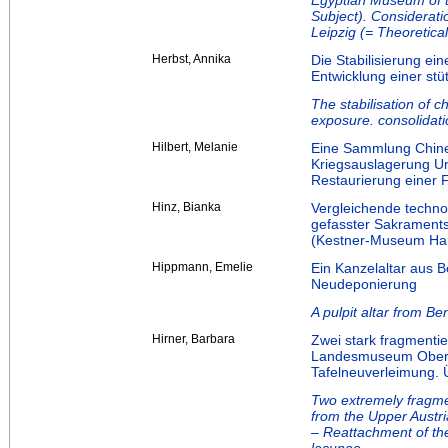
Egyptian Museum of th
Subject). Considerati
Leipzig (= Theoretical
Herbst, Annika
Die Stabilisierung ei
Entwicklung einer st
The stabilisation of c
exposure. consolidat
Hilbert, Melanie
Eine Sammlung Chinesi
Kriegsauslagerung 
Restaurierung einer 
Hinz, Bianka
Vergleichende techno
gefasster Sakrament
(Kestner-Museum Han
Hippmann, Emelie
Ein Kanzelaltar aus 
Neudeponierung
A pulpit altar from Be
Hirner, Barbara
Zwei stark fragmentie
Landesmuseum Oberöst
Tafelneuverleimung. 
Two extremely fragme
from the Upper Austr
– Reattachment of the