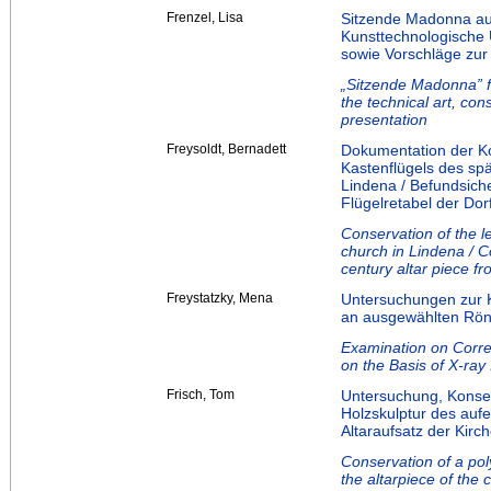
Frenzel, Lisa
Sitzende Madonna au
Kunsttechnologische
sowie Vorschläge zur
„Sitzende Madonna” 
the technical art, co
presentation
Freysoldt, Bernadett
Dokumentation der Ko
Kastenflügels des spä
Lindena / Befundsich
Flügelretabel der Dor
Conservation of the le
church in Lindena / C
century altar piece f
Freystatzky, Mena
Untersuchungen zur K
an ausgewählten Rön
Examination on Corre
on the Basis of X-ra
Frisch, Tom
Untersuchung, Konse
Holzskulptur des aufe
Altaraufsatz der Kirc
Conservation of a pol
the altarpiece of the