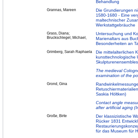
Behandlung
Grannas, Mareen
Die Grundierungen ni
1580-1680 - Eine ver
maltechnischer Zus
Werkstattgebräuche
Grass, Diana;
Untersuchung und Kon
Bruckschlegel, Michael,
Marienaltars aus Buch
Besonderheiten an Ta
Grimberg, Sarah Raphaela
Die mittelalterlichen
kunsttechnologische 
Skulpturenensembles
The medieval Cologne
examination of the p
Grond, Gina
Randwinkelmessunge
Retuschiermaterialie
Saskia Höltken)
Contact angle measur
after artificial aging
Große, Birte
Der klassizistische
Rücker 1831 Entwickl
Restaurierungskonzep
für das Museum für 