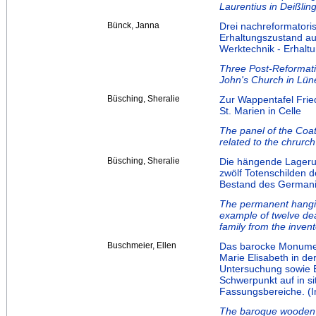
Laurentius in Deißlin
Bünck, Janna
Drei nachreformatori
Erhaltungszustand aus
Werktechnik - Erhalt
Three Post-Reformatio
John's Church in Lüne
Büsching, Sheralie
Zur Wappentafel Frie
St. Marien in Celle
The panel of the Coat
related to the chrurch
Büsching, Sheralie
Die hängende Lageru
zwölf Totenschilden d
Bestand des Germani
The permanent hangi
example of twelve dea
family from the inve
Buschmeier, Ellen
Das barocke Monument
Marie Elisabeth in de
Untersuchung sowie E
Schwerpunkt auf in si
Fassungsbereiche. (I
The baroque wooden 