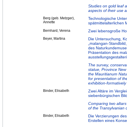
Studies on gold leaf a
aspects of their use 
Berg (geb. Metzger),
Technologische Unte
Annette
spätmittelalterlichen
Bernhard, Verena
Zwei lebensgroße Hol
Beyer, Martina
Die Untersuchung, Ko
„malangan-Standbild,
des Naturkundemuseu
Präsentation des mal
ausstellungsgestalte
The survey, conservat
statue, Province New 
the Mauritianum Natur
for presentation of t
exhibition-formativel
Binder, Elisabeth
Zwei Altäre im Vergl
siebenbürgischen Bi
Comparing two altars
of the Transylvanian
Binder, Elisabeth
Die Verzierungen de
Erstellen eines Kons