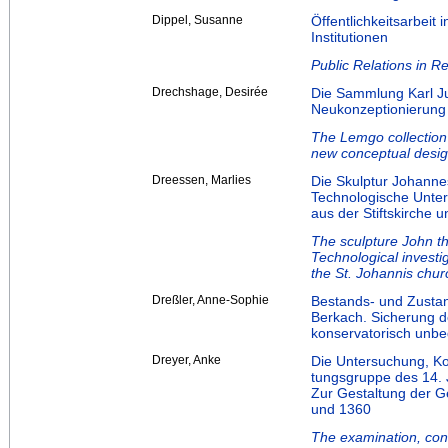
Dippel, Susanne
Öffentlichkeitsarbeit
Institutionen
Public Relations in R
Drechshage, Desirée
Die Sammlung Karl J
Neukonzeptionierung 
The Lemgo collection 
new conceptual desig
Dreessen, Marlies
Die Skulptur Johanne
Technologische Unter
aus der Stiftskirche
The sculpture John t
Technological investig
the St. Johannis chu
Dreßler, Anne-Sophie
Bestands- und Zusta
Berkach. Sicherung d
konservatorisch unbed
Dreyer, Anke
Die Untersuchung, Ko
tungsgruppe des 14. 
Zur Gestaltung der 
und 1360
The examination, cons