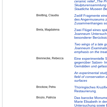
ceramic relief „The P
Skulpturensammlung 
Staatliche Museen Ber
Breitling, Claudia
Zwölf Fragmente eine
des Angermuseums zu 
Zusammenhanges sow
Brela, Magdalena
Zwei Flügel eines sp
Joanneum Untersuchu
besonderer Berücksic
Two wings of a late g
Joanneum Examination
emphasis on the trea
Brennecke, Rebecca
Eine experimentelle S
gegenüber Salzen- Im
Gemälden und gefass
An experimental study 
field of conservation
surfaces
Brockow, Petra
Thüringisches Kruzif
Restaurierung.
Brozio, Patricia
Das barocke Monument
Marie Elisabeth in de
Untersuchung sowie E