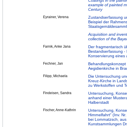
Coatings in the paintin
example of painted ma
Century
Eyrainer, Verena
Zustandserfassung u
Beispiel der Rahmen
Staatsgemäldesamm
Acquisition and invent
collection of the Ba
Farnik, Anke Jana
Der fragmentarisch üb
Bestandserfassung ‐ 
Konservierung eines
Fechner, Jan
Behandlungskonzept e
Aegidienkirche in Br
Filipp, Michaela
Die Untersuchung und
Kreuz‐Kirche in Land
zu Werkstoffen und 
Findeisen, Sandra
Untersuchung, Konse
anhand einer Muster
Halberstadt
Fischer, Anne-Kathrin
Untersuchung, Konser
Himmelfahrt“ (Inv. N
bei Lommatzsch, aus 
Kunstsammlungen Dres