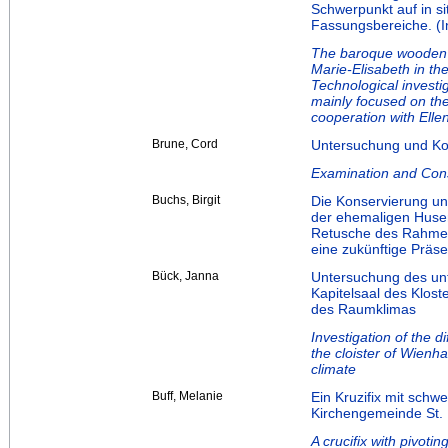
Schwerpunkt auf in si
Fassungsbereiche. (I
The baroque wooden 
Marie-Elisabeth in th
Technological investi
mainly focused on the
cooperation with Ell
Brune, Cord
Untersuchung und Ko
Examination and Conse
Buchs, Birgit
Die Konservierung un
der ehemaligen Huse
Retusche des Rahmens
eine zukünftige Präse
Bück, Janna
Untersuchung des unt
Kapitelsaal des Klos
des Raumklimas
Investigation of the di
the cloister of Wienh
climate
Buff, Melanie
Ein Kruzifix mit sch
Kirchengemeinde St. 
A crucifix with pivoti