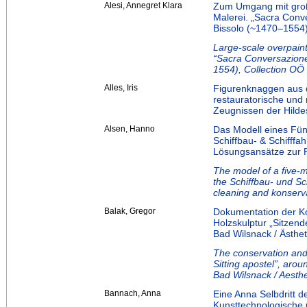
Alesi, Annegret Klara
Zum Umgang mit großf
Malerei. „Sacra Conv
Bissolo (~1470–155
Large-scale overpaint
“Sacra Conversazione”
1554), Collection O
Alles, Iris
Figurenknaggen aus 
restauratorische und
Zeugnissen der Hilde
Alsen, Hanno
Das Modell eines Fün
Schiffbau- & Schifff
Lösungsansätze zur 
The model of a five-m
the Schiffbau- und Sc
cleaning and konserv
Balak, Gregor
Dokumentation der K
Holzskulptur „Sitzend
Bad Wilsnack / Ästhe
The conservation and
Sitting apostel”, arou
Bad Wilsnack / Aesthe
Bannach, Anna
Eine Anna Selbdritt 
Kunsttechnologische 