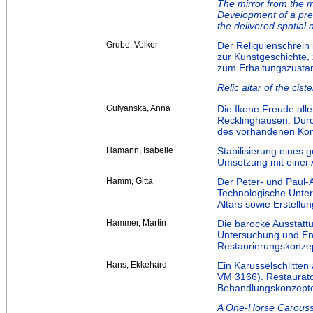
The mirror from the 
Development of a pres
the delivered spatia
Grube, Volker
Der Reliquienschrein
zur Kunstgeschichte,
zum Erhaltungszusta
Relic altar of the ci
Gulyanska, Anna
Die Ikone Freude al
Recklinghausen. Du
des vorhandenen Kon
Hamann, Isabelle
Stabilisierung eines 
Umsetzung mit einer 
Hamm, Gitta
Der Peter- und Paul-A
Technologische Unter
Altars sowie Erstell
Hammer, Martin
Die barocke Ausstatt
Untersuchung und En
Restaurierungskonze
Hans, Ekkehard
Ein Karusselschlitte
VM 3166). Restaurato
Behandlungskonzept
A One-Horse Carousse