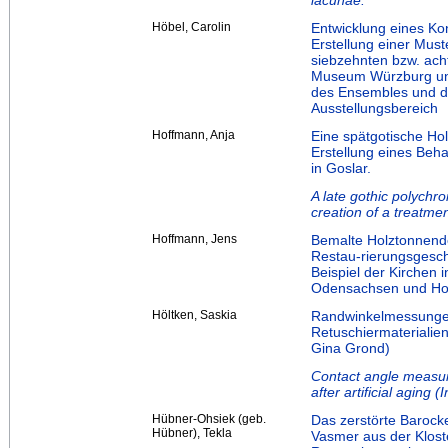
lacunae.
Höbel, Carolin
Entwicklung eines Ko
Erstellung einer Mus
siebzehnten bzw. ac
Museum Würzburg unt
des Ensembles und de
Ausstellungsbereich
Hoffmann, Anja
Eine spätgotische Ho
Erstellung eines Beh
in Goslar.
A late gothic polychr
creation of a treatme
Hoffmann, Jens
Bemalte Holztonnende
Restau-rierungsgesch
Beispiel der Kirchen
Odensachsen und Ho
Höltken, Saskia
Randwinkelmessunge
Retuschiermaterialien
Gina Grond)
Contact angle measur
after artificial aging
Hübner-Ohsiek (geb.
Das zerstörte Barock
Hübner), Tekla
Vasmer aus der Klost