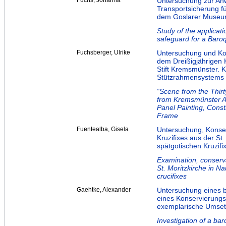
Fuchs, Johanna
Untersuchung zur Anw
Transportsicherung für
dem Goslarer Museu
Study of the applicati
safeguard for a Baro
Fuchsberger, Ulrike
Untersuchung und Ko
dem Dreißigjährigen 
Stift Kremsmünster. K
Stützrahmensystems
“Scene from the Thir
from Kremsmünster A
Panel Painting, Const
Frame
Fuentealba, Gisela
Untersuchung, Konser
Kruzifixes aus der St
spätgotischen Kruzifi
Examination, conservat
St. Moritzkirche in Na
crucifixes
Gaehtke, Alexander
Untersuchung eines b
eines Konservierung
exemplarische Umse
Investigation of a ba