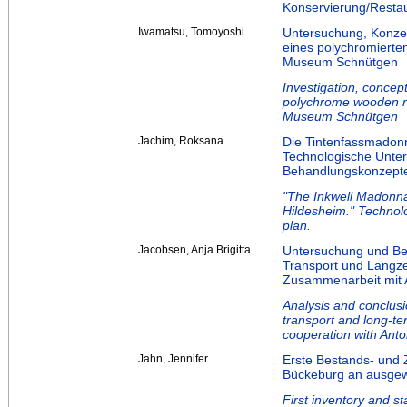
Konservierung/Resta
Iwamatsu, Tomoyoshi
Untersuchung, Konzep
eines polychromierten
Museum Schnütgen
Investigation, concep
polychrome wooden rel
Museum Schnütgen
Jachim, Roksana
Die Tintenfassmadon
Technologische Unter
Behandlungskonzept
"The Inkwell Madonna 
Hildesheim." Technol
plan.
Jacobsen, Anja Brigitta
Untersuchung und Bew
Transport und Langze
Zusammenarbeit mit A
Analysis and conclusi
transport and long-ter
cooperation with Anto
Jahn, Jennifer
Erste Bestands- und 
Bückeburg an ausgewä
First inventory and s