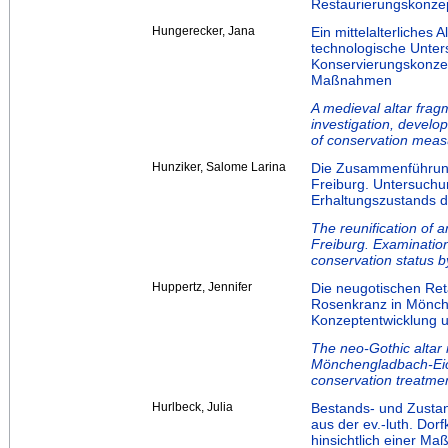
Restaurierungskonze
Hungerecker, Jana
Ein mittelalterliches 
technologische Unter
Konservierungskonze
Maßnahmen
A medieval altar frag
investigation, devel
of conservation meas
Hunziker, Salome Larina
Die Zusammenführung
Freiburg. Untersuch
Erhaltungszustands d
The reunification of 
Freiburg. Examination
conservation status by
Huppertz, Jennifer
Die neugotischen Ret
Rosenkranz in Mönch
Konzeptentwicklung 
The neo-Gothic altar 
Mönchengladbach-Eic
conservation treatme
Hurlbeck, Julia
Bestands‐ und Zustan
aus der ev.‐luth. Dor
hinsichtlich einer M