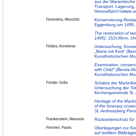
aus der Marienkirche 
Transport, Lagerung, 
Himmelfahrt“mittels e
Florentina, Woschitz
Konservierung-Restau
Eggenburg um 1495,
The restoration of tw
1495), 152x39cm, U
Földes, Anneliese
Untersuchung, Konse
„Maria mit Kind“ (B
Kunsthistorischen M
Examination, conserva
with Child" (Benda-Ma
Kunsthistorisches M
Forster, Sofia
Schätze der Martinik
Untersuchung der To
Kirchengemeinde St.
Heritage of the Marti
of the funerary crow
St. Andreasberg Pari
Frankenstein, Manuela
Rückseitenschutz für
Frechen, Paula
Überlegungen zur Ko
auf textilem Bildträge