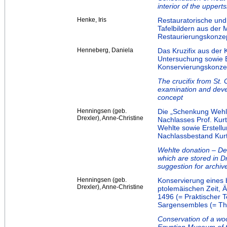
interior of the upper
Henke, Iris
Restauratorische und
Tafelbildern aus der 
Restaurierungskonze
Henneberg, Daniela
Das Kruzifix aus der 
Untersuchung sowie 
Konservierungskonze
The crucifix from St.
examination and deve
concept
Henningsen (geb.
Die „Schenkung Wehlt
Drexler), Anne-Christine
Nachlasses Prof. Kur
Wehlte sowie Erstell
Nachlassbestand Kur
Wehlte donation – Des
which are stored in 
suggestion for archiv
Henningsen (geb.
Konservierung eines 
Drexler), Anne-Christine
ptolemäischen Zeit, Ä
1496 (= Praktischer T
Sargensembles (= The
Conservation of a woo