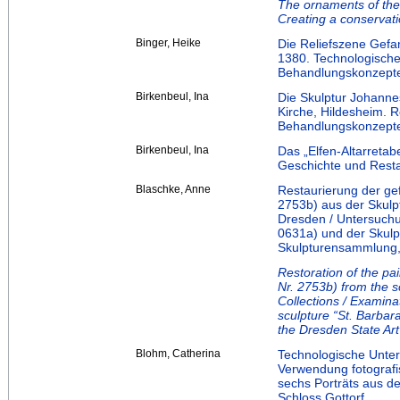
The ornaments of th
Creating a conservat
Binger, Heike
Die Reliefszene Gefa
1380. Technologische
Behandlungskonzept
Birkenbeul, Ina
Die Skulptur Johannes
Kirche, Hildesheim. 
Behandlungskonzept
Birkenbeul, Ina
Das „Elfen-Altarretab
Geschichte und Rest
Blaschke, Anne
Restaurierung der gefa
2753b) aus der Skul
Dresden / Untersuchun
0631a) und der Skulpt
Skulpturensammlung,
Restoration of the pai
Nr. 2753b) from the s
Collections / Examina
sculpture “St. Barbar
the Dresden State Art
Blohm, Catherina
Technologische Unter
Verwendung fotografi
sechs Porträts aus d
Schloss Gottorf.