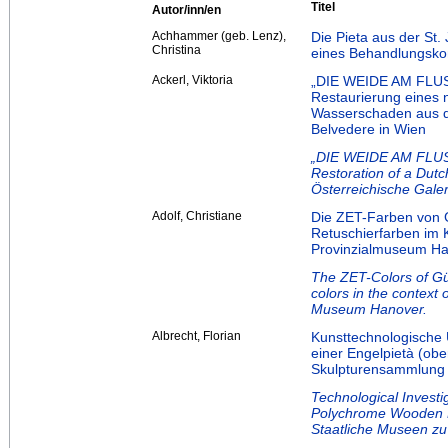
Titel
Autor/inn/en
Achhammer (geb. Lenz),
Die Pieta aus der St.
Christina
eines Behandlungsko
Ackerl, Viktoria
„DIE WEIDE AM FLUS
Restaurierung eines 
Wasserschaden aus d
Belvedere in Wien
„DIE WEIDE AM FLUS
Restoration of a Dut
Österreichische Galer
Adolf, Christiane
Die ZET-Farben von G
Retuschierfarben im 
Provinzialmuseum Ha
The ZET-Colors of Gü
colors in the context 
Museum Hanover.
Albrecht, Florian
Kunsttechnologische
einer Engelpietà (obe
Skulpturensammlung d
Technological Investi
Polychrome Wooden R
Staatliche Museen zu 