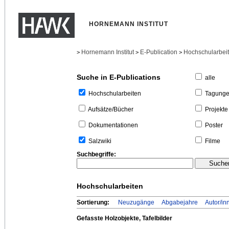
HORNEMANN INSTITUT
Hornemann Institut
E-Publication
Hochschularbei
>
>
>
Suche in E-Publications
alle
Tagung
Hochschularbeiten
Projekte
Aufsätze/Bücher
Poster
Dokumentationen
Filme
Salzwiki
Suchbegriffe:
Hochschularbeiten
Sortierung:
Neuzugänge
Abgabejahre
Autor/in
Gefasste Holzobjekte, Tafelbilder