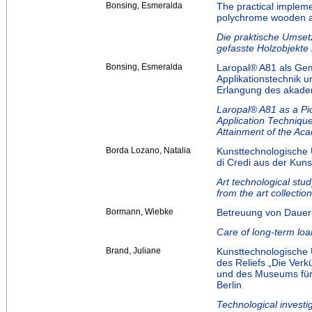
Bonsing, Esmeralda
The practical impleme
polychrome wooden art 
Die praktische Umse
gefasste Holzobjekte 
Bonsing, Esmeralda
Laropal® A81 als Gemä
Applikationstechnik 
Erlangung des akadem
Laropal® A81 as a Pic
Application Technique
Attainment of the Ac
Borda Lozano, Natalia
Kunsttechnologische 
di Credi aus der Kun
Art technological stud
from the art collecti
Bormann, Wiebke
Betreuung von Dauer
Care of long-term loa
Brand, Juliane
Kunsttechnologische
des Reliefs „Die Ver
und des Museums für 
Berlin
Technological investi