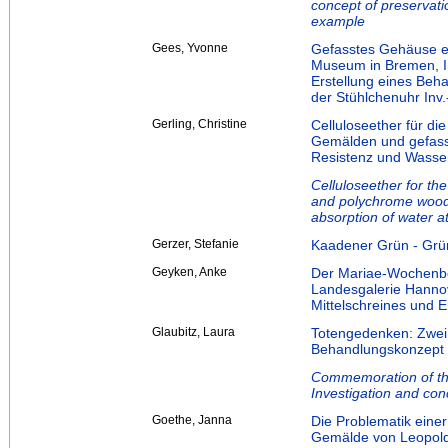
concept of preservati
example
Gees, Yvonne
Gefasstes Gehäuse ei
Museum in Bremen, I
Erstellung eines Beh
der Stühlchenuhr Inv.
Gerling, Christine
Celluloseether für d
Gemälden und gefass
Resistenz und Wasser
Celluloseether for th
and polychrome wood o
absorption of water a
Gerzer, Stefanie
Kaadener Grün - Gr
Geyken, Anke
Der Mariae-Wochenbet
Landesgalerie Hanno
Mittelschreines und 
Glaubitz, Laura
Totengedenken: Zwei
Behandlungskonzept
Commemoration of the
Investigation and con
Goethe, Janna
Die Problematik eine
Gemälde von Leopold