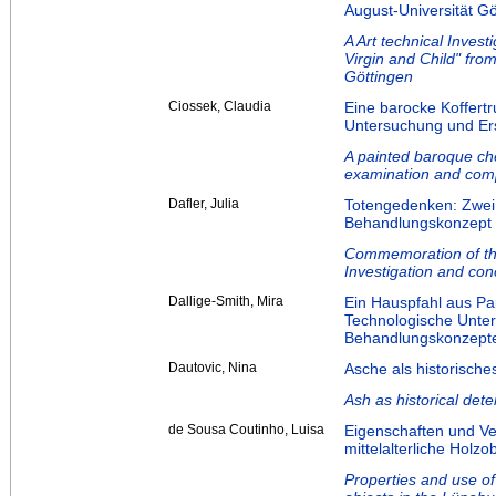
August-Universität Gö
A Art technical Inves
Virgin and Child" fro
Göttingen
Ciossek, Claudia
Eine barocke Koffert
Untersuchung und Er
A painted baroque che
examination and comp
Dafler, Julia
Totengedenken: Zwei
Behandlungskonzept
Commemoration of the
Investigation and con
Dallige-Smith, Mira
Ein Hauspfahl aus P
Technologische Unter
Behandlungskonzept
Dautovic, Nina
Asche als historische
Ash as historical dete
de Sousa Coutinho, Luisa
Eigenschaften und Ve
mittelalterliche Hol
Properties and use of