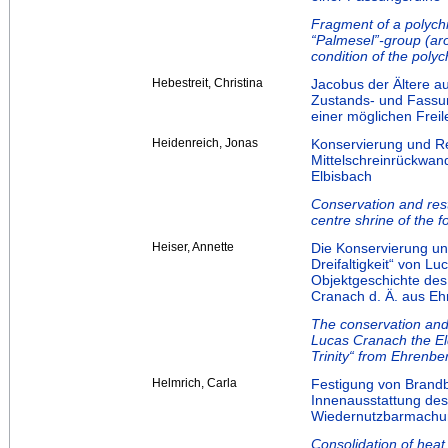
Fragment of a polychr
“Palmesel”-group (aro
condition of the poly
Hebestreit, Christina
Jacobus der Ältere a
Zustands- und Fassu
einer möglichen Freil
Heidenreich, Jonas
Konservierung und Re
Mittelschreinrückwand
Elbisbach
Conservation and rest
centre shrine of the f
Heiser, Annette
Die Konservierung un
Dreifaltigkeit“ von L
Objektgeschichte des 
Cranach d. Ä. aus E
The conservation and 
Lucas Cranach the Eld
Trinity“ from Ehrenbe
Helmrich, Carla
Festigung von Brandb
Innenausstattung des
Wiedernutzbarmachu
Consolidation of heat 