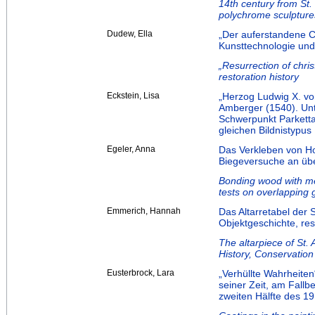
14th century from St.
polychrome sculptur
Dudew, Ella
„Der auferstandene 
Kunsttechnologie und
„Resurrection of chr
restoration history
Eckstein, Lisa
„Herzog Ludwig X. vo
Amberger (1540). Un
Schwerpunkt Parketta
gleichen Bildnistypus
Egeler, Anna
Das Verkleben von Ho
Biegeversuche an üb
Bonding wood with me
tests on overlapping
Emmerich, Hannah
Das Altarretabel der 
Objektgeschichte, re
The altarpiece of St. 
History, Conservation
Eusterbrock, Lara
„Verhüllte Wahrheiten
seiner Zeit, am Fallb
zweiten Hälfte des 1