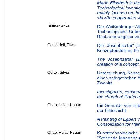
Marie-Elisabeth in th
Technological investi
mainly focused on the
<br>(In cooperation wi
Büttner, Anke
Der Weißenburger Al
Technologische Unter
Restaurierungskonze
Campidell, Elias
Der „Josephsaltar“ (1
Konzepterstellung fü
The “Josephsaltar“ (1
creation of a concept
Certel, Silvia
Untersuchung, Konser
eines spätgotischen A
Zwönitz
Investigation, conser
the church at Dorfche
Chao, Hsiao-Hsuan
Ein Gemälde von Egbe
der Bildschicht
A Painting of Egbert 
Consolidation for Pai
Chao, Hsiao-Hsuan
Kunsttechnologische 
"Stehende Madonna m