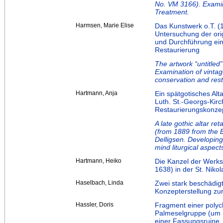
No. VM 3166). Examin
Treatment.
Harmsen, Marie Elise
Das Kunstwerk o.T. (
Untersuchung der ori
und Durchführung ein
Restaurierung
The artwork “untitled
Examination of vintag
conservation and rest
Hartmann, Anja
Ein spätgotisches Alta
Luth. St.-Georgs-Kirch
Restaurierungskonzep
A late gothic altar r
(from 1889 from the 
Delligsen. Developing
mind liturgical aspect
Hartmann, Heiko
Die Kanzel der Werk
1638) in der St. Niko
Haselbach, Linda
Zwei stark beschädig
Konzepterstellung zu
Hassler, Doris
Fragment einer polych
Palmeselgruppe (um 
einer Fassungsruine