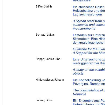
Ringstrasse
Stifter, Judith
Ein steirisches Relie
Holzsubstanz und de
Laufzeitmessungen
A Styrian relief from
substance and consoli
measurements
Schaad, Lukas
Leitfaden zur Unters
Sitzmöbeln: Eine Hilf
denkmalpflegerische
Guideline for the Exam
A Support for the Mu
Hoppe, Janica Lina
Eine Untersuchung zu
niedriggebrannter Ke
A study on the suitabi
objects
Hinterstoisser, Johann
Die Konsolidierung vo
Povergina, Rumänien
The consolidation of 
Romania
Leitner, Doris
Ein Ensemble aus Pap
Untersuchung und We