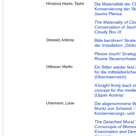
Hinojosa Hayes, Taylor
Die Materialität der
Konservierung der Sk
Jaume Plensa
The Materiality of Cl
Conservation of Jaum
Cloudy Box IX
Diewald, Antonia
Bitte berühren! Strate
der Installation „Gl
Please touch! Strategi
Rivane Neuenschwande
Ortbauer, Martin
Ein Ritter wieder fes
für die mittelalterli
(Oberösterreich)
A knight firmly back 
concept for the mediev
(Upper Austria)
Uhlemann, Luise
Die abgenommene Wan
Moritz von Schwind –
Konservierungs- und
The Detached Mural "F
Cornucopia of Blosso
Examination and Deve