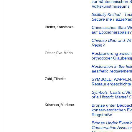
zur nähtechnischen S
Volkskunstmuseums
Skillfully Knitted - T
Secure the Fazzelkap
Pfeffer, Konstanze
Chinesisches Blau-W
auf Epoxidharzbasis?
Chinese Blue-and-Whi
Resin?
Ortner, Eva-Maria
Restaurierung zwisc
orthodoxer Glaubenspr
Restoration in the fie
aesthetic requirement
Zobl, Elinette
SYMBOLE, WAPPEN, 
Restauriergeschichte
Symbols, Coats of Ar
of a Historic Mantel C
Krischan, Marlene
Bronze unter Beobach
konservatorischen E
Ringstraße
Bronze Under Examina
Conservation Assessm