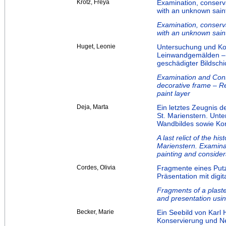
Krotz, Freya
Examination, conservat
with an unknown sain
Examination, conservat
with an unknown sain
Huget, Leonie
Untersuchung und Ko
Leinwandgemälden – 
geschädigter Bildschi
Examination and Conse
decorative frame – R
paint layer
Deja, Marta
Ein letztes Zeugnis d
St. Marienstern. Un
Wandbildes sowie Ko
A last relict of the hi
Marienstern. Examinat
painting and consider
Cordes, Olivia
Fragmente eines Putz
Präsentation mit digi
Fragments of a plaste
and presentation usin
Becker, Marie
Ein Seebild von Karl
Konservierung und N