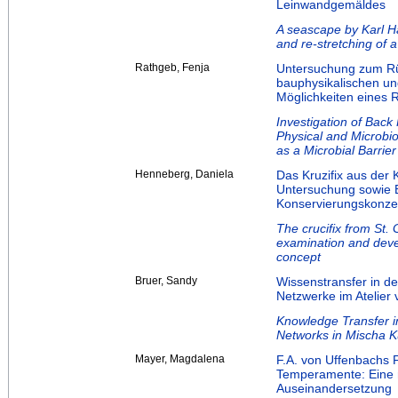
Leinwandgemäldes
A seascape by Karl H
and re-stretching of a
Rathgeb, Fenja
Untersuchung zum Rüc
bauphysikalischen u
Möglichkeiten eines R
Investigation of Back 
Physical and Microbio
as a Microbial Barrier
Henneberg, Daniela
Das Kruzifix aus der 
Untersuchung sowie 
Konservierungskonze
The crucifix from St.
examination and deve
concept
Bruer, Sandy
Wissenstransfer in d
Netzwerke im Atelier
Knowledge Transfer i
Networks in Mischa Ku
Mayer, Magdalena
F.A. von Uffenbachs F
Temperamente: Eine m
Auseinandersetzung