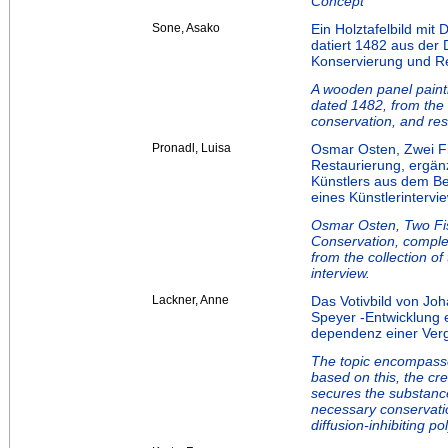
Concept
Sone, Asako
Ein Holztafelbild mit 
datiert 1482 aus der D
Konservierung und R
A wooden panel paint
dated 1482, from the D
conservation, and res
Pronadl, Luisa
Osmar Osten, Zwei Fi
Restaurierung, ergä
Künstlers aus dem Be
eines Künstlerintervi
Osmar Osten, Two Fis
Conservation, complem
from the collection of
interview.
Lackner, Anne
Das Votivbild von Jo
Speyer -Entwicklung e
dependenz einer Ver
The topic encompasse
based on this, the cre
secures the substance
necessary conservati
diffusion-inhibiting p