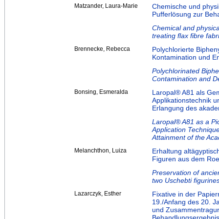
Matzander, Laura-Marie
Chemische und physik
Pufferlösung zur Be
Chemical and physical
treating flax fibre fabr
Brennecke, Rebecca
Polychlorierte Biphe
Kontamination und En
Polychlorinated Biphe
Contamination and De
Bonsing, Esmeralda
Laropal® A81 als Gemä
Applikationstechnik 
Erlangung des akadem
Laropal® A81 as a Pic
Application Technique
Attainment of the Ac
Melanchthon, Luiza
Erhaltung altägyptis
Figuren aus dem Ro
Preservation of ancie
two Uschebti figuri
Lazarczyk, Esther
Fixative in der Papie
19./Anfang des 20. J
und Zusammentragung
Behandlungsergebnis