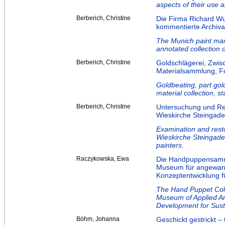
aspects of their use 
Berberich, Christine
Die Firma Richard W
kommentierte Archiv
The Munich paint ma
annotated collection o
Berberich, Christine
Goldschlägerei, Zwis
Materialsammlung, Fo
Goldbeating, part gol
material collection, s
Berberich, Christine
Untersuchung und Res
Wieskirche Steingade
Examination and resto
Wieskirche Steingaden
painters.
Raczykowska, Ewa
Die Handpuppensamml
Museum für angewand
Konzeptentwicklung f
The Hand Puppet Coll
Museum of Applied Ar
Development for Sust
Böhm, Johanna
Geschickt gestrickt 