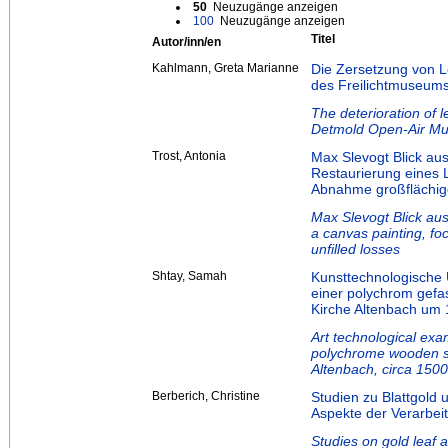
50
Neuzugänge anzeigen
100
Neuzugänge anzeigen
Titel
Autor/inn/en
Kahlmann, Greta Marianne
Die Zersetzung von L
des Freilichtmuseum
The deterioration of 
Detmold Open-Air M
Trost, Antonia
Max Slevogt Blick au
Restaurierung eines
Abnahme großflächige
Max Slevogt Blick aus
a canvas painting, fo
unfilled losses
Shtay, Samah
Kunsttechnologische
einer polychrom gefas
Kirche Altenbach um 
Art technological exa
polychrome wooden sc
Altenbach, circa 1500
Berberich, Christine
Studien zu Blattgold 
Aspekte der Verarbei
Studies on gold leaf a