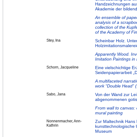
Handzeichnungen aus
Akademie der bilden
An ensemble of paper
analysis of a scrapb
collection of the Kup
of the Academy of Fi
Stey, Ina
Scheinbar Holz. Unte
Holzimitationsmalere
Apparently Wood. Inv
Imitation Paintings i
Schorn, Jacqueline
Eine vielschichtige E
Seidenpapierarbeit „
A multifaceted narrat
work “Double Head” (
Sabo, Jana
Von der Wand zur Lei
abgenommenen gotis
From wall to canvas: 
mural painting
Nonnenmacher, Ann-
Zur Maltechnik Hans
Kathrin
kunsttechnologische
Museum