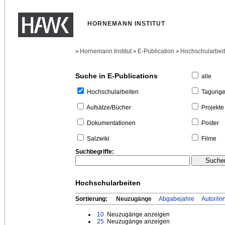
HORNEMANN INSTITUT
Hornemann Institut
E-Publication
Hochschularbei
>
>
>
Suche in E-Publications
alle
Tagung
Hochschularbeiten
Projekte
Aufsätze/Bücher
Poster
Dokumentationen
Filme
Salzwiki
Suchbegriffe:
Hochschularbeiten
Sortierung:
Neuzugänge
Abgabejahre
Autor/in
10
Neuzugänge anzeigen
25
Neuzugänge anzeigen