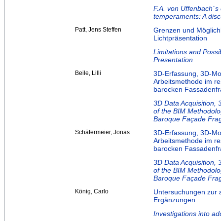
F.A. von Uffenbach´s c
temperaments: A discu
Patt, Jens Steffen
Grenzen und Möglichk
Lichtpräsentation
Limitations and Possib
Presentation
Beile, Lilli
3D-Erfassung, 3D-Mo
Arbeitsmethode im res
barocken Fassadenf
3D Data Acquisition, 
of the BIM Methodolo
Baroque Façade Fra
Schäfermeier, Jonas
3D-Erfassung, 3D-Mo
Arbeitsmethode im res
barocken Fassadenf
3D Data Acquisition, 
of the BIM Methodolo
Baroque Façade Fra
König, Carlo
Untersuchungen zur 
Ergänzungen
Investigations into ad