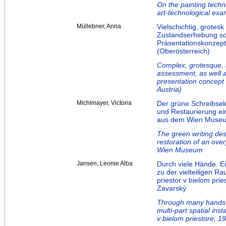
On the painting tech
art-technological ex
Müllebner, Anna
Vielschichtig, grotes
Zustandserhebung sow
Präsentationskonzept
(Oberösterreich)
Complex, grotesque, a
assessment, as well 
presentation concept 
Austria)
Michlmayer, Victoria
Der grüne Schreibsek
und Restaurierung ei
aus dem Wien Muse
The green writing de
restoration of an ove
Wien Museum
Jansen, Leonie Alba
Durch viele Hände. E
zu der vielteiligen R
priestor v bielom pri
Zavarský
Through many hands. 
multi-part spatial ins
v bielom priestore, 1