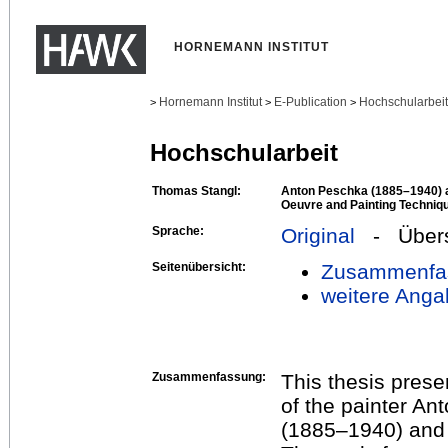
HORNEMANN INSTITUT
Hornemann Institut
E-Publication
Hochschularbei
>
>
>
Hochschularbeit
Thomas Stangl:
Anton Peschka (1885–1940) 
Oeuvre and Painting Technique
Sprache:
Original
- Übers
Seitenübersicht:
Zusammenfa
weitere Anga
Zusammenfassung:
This thesis prese
of the painter A
(1885–1940) and 