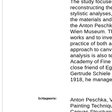
The study focuse
reconstructing th
stylistic analyses
the materials and
the Anton Peschka
Wien Museum. The 
works and to inves
practice of both a
approach to canv
analysis is also 
Academy of Fine 
close friend of E
Gertrude Schiele 
1918, he managed
Schlagworte:
Anton Peschka, V
Painting Techniqu
Canvas Structure