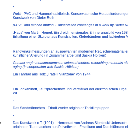
-
Weich-PVC und Hammelhackfleisch. Konservatorische Herausforderunge
Kunstwerk von Dieter Roth
p-PVC and minced mutton. Conservation challenges in a work by Dieter R
„Haus“ von Martin Honert. Ein dreidimensionales Erinnerungsbild von 198
Erhaltung einer Skulptur aus Kunststoffen, Klebebändern und lackiertem M
-
Randwinkelmessungen an ausgewählten modernen Retuschiermaterialie
künstlicher Alterung (In Zusammenarbeit mit Saskia Höltken)
Contact angle measurements on selected modern retouching materials after 
aging (In cooperation with Saskia Höltken)
Ein Fahrrad aus Holz „Fratelli Vianzone“ von 1944
-
Ein Tonkabinett, Lautsprecherbox und Verstärker der elektronischen Orge
WF
-
Das Sandmännchen - Erhalt zweier originaler Trickfilmpuppen
-
e
Das Kunstwerk o.T. (1991) – Herrenrad von Andreas Slominski Untersuch
originalen Tragetaschen aus Polyethylen - Erstellung und Durchführung e