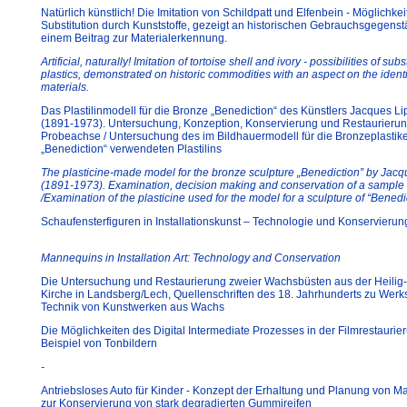
Natürlich künstlich! Die Imitation von Schildpatt und Elfenbein - Möglichkei
Substitution durch Kunststoffe, gezeigt an historischen Gebrauchsgegens
einem Beitrag zur Materialerkennung.
Artificial, naturally! Imitation of tortoise shell and ivory - possibilities of subs
plastics, demonstrated on historic commodities with an aspect on the identif
materials.
Das Plastilinmodell für die Bronze „Benediction“ des Künstlers Jacques Li
(1891-1973). Untersuchung, Konzeption, Konservierung und Restaurierun
Probeachse / Untersuchung des im Bildhauermodell für die Bronzeplastik
„Benediction“ verwendeten Plastilins
The plasticine-made model for the bronze sculpture „Benediction” by Jacq
(1891-1973). Examination, decision making and conservation of a sample
/Examination of the plasticine used for the model for a sculpture of “Benedi
Schaufensterfiguren in Installationskunst – Technologie und Konservierun
Mannequins in Installation Art: Technology and Conservation
Die Untersuchung und Restaurierung zweier Wachsbüsten aus der Heilig
Kirche in Landsberg/Lech, Quellenschriften des 18. Jahrhunderts zu Werk
Technik von Kunstwerken aus Wachs
Die Möglichkeiten des Digital Intermediate Prozesses in der Filmrestauri
Beispiel von Tonbildern
-
Antriebsloses Auto für Kinder - Konzept der Erhaltung und Planung von
zur Konservierung von stark degradierten Gummireifen