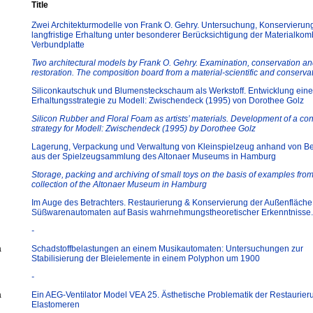
Title
Zwei Architekturmodelle von Frank O. Gehry. Untersuchung, Konservierun
langfristige Erhaltung unter besonderer Berücksichtigung der Materialkom
Verbundplatte
Two architectural models by Frank O. Gehry. Examination, conservation a
restoration. The composition board from a material-scientific and conservat
Siliconkautschuk und Blumensteckschaum als Werkstoff. Entwicklung eine
Erhaltungsstrategie zu Modell: Zwischendeck (1995) von Dorothee Golz
Silicon Rubber and Floral Foam as artists’ materials. Development of a co
strategy for Modell: Zwischendeck (1995) by Dorothee Golz
Lagerung, Verpackung und Verwaltung von Kleinspielzeug anhand von Be
aus der Spielzeugsammlung des Altonaer Museums in Hamburg
Storage, packing and archiving of small toys on the basis of examples from
collection of the Altonaer Museum in Hamburg
Im Auge des Betrachters. Restaurierung & Konservierung der Außenfläche
Süßwarenautomaten auf Basis wahrnehmungstheoretischer Erkenntnisse.
-
a
Schadstoffbelastungen an einem Musikautomaten: Untersuchungen zur
Stabilisierung der Bleielemente in einem Polyphon um 1900
-
a
Ein AEG-Ventilator Model VEA 25. Ästhetische Problematik der Restaurier
Elastomeren