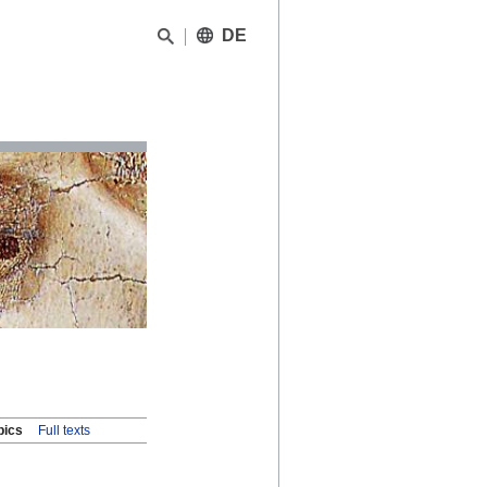
DE
pics
Full texts