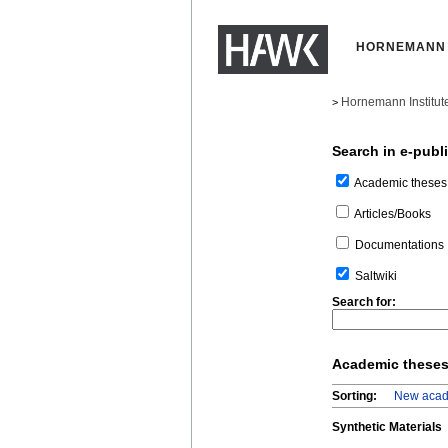
HORNEMANN 
Hornemann Institut
>
Search in e-publ
Academic theses
Articles/Books
Documentations
Saltwiki
Search for:
Academic these
Sorting:
New acad
Synthetic Materials