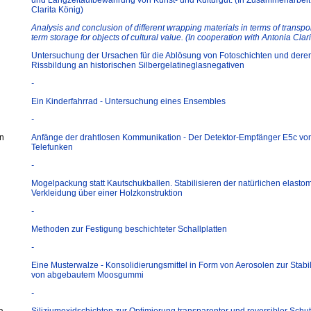
und Langzeitaufbewahrung von Kunst- und Kulturgut. (In Zusammenarbeit 
Clarita König)
Analysis and conclusion of different wrapping materials in terms of transpo
term storage for objects of cultural value. (In cooperation with Antonia Clar
Untersuchung der Ursachen für die Ablösung von Fotoschichten und dere
Rissbildung an historischen Silbergelatineglasnegativen
-
Ein Kinderfahrrad - Untersuchung eines Ensembles
-
in
Anfänge der drahtlosen Kommunikation - Der Detektor-Empfänger E5c vo
Telefunken
-
Mogelpackung statt Kautschukballen. Stabilisieren der natürlichen elasto
Verkleidung über einer Holzkonstruktion
-
Methoden zur Festigung beschichteter Schallplatten
-
Eine Musterwalze - Konsolidierungsmittel in Form von Aerosolen zur Stabi
von abgebautem Moosgummi
-