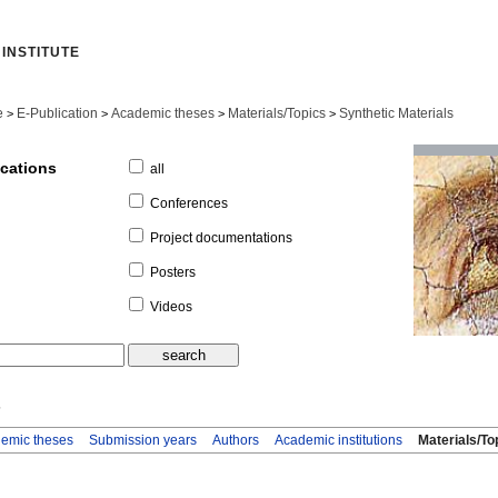
INSTITUTE
e
E-Publication
Academic theses
Materials/Topics
Synthetic Materials
>
>
>
>
ications
all
Conferences
Project documentations
Posters
Videos
s
emic theses
Submission years
Authors
Academic institutions
Materials/To