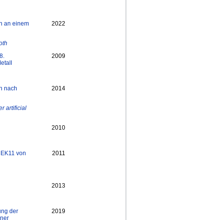
n an einem
2022
oth
8.
2009
etall
n nach
2014
artificial
2010
l EK11 von
2011
2013
ung der
2019
iner