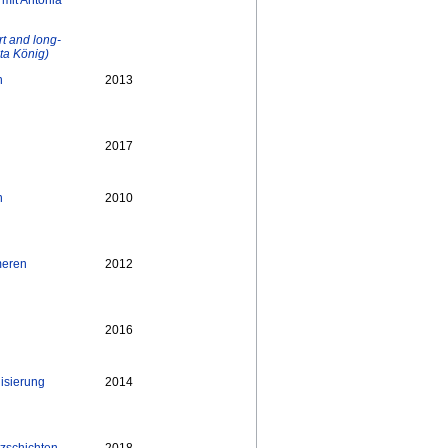
mit Antonia
rt and long-
ita König)
n
2013
2017
n
2010
meren
2012
2016
lisierung
2014