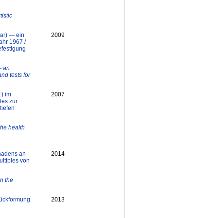
istic
ar) ― ein
2009
ahr 1967 /
efestigung
― an
nd tests for
) im
2007
tes zur
tiefen
the health
hadens an
2014
ltiples von
on the
Rückformung
2013