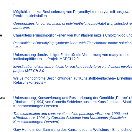
-
Möglichkeiten zur Restaurierung von Polymethylmethacrylat mit ausgewäh
Reaktionsklebstoffen
Opportunities for conservation of poly(methyl methacylate) with selected re
adhesives
ie
Charakterisierungsmöglichkeiten von Kunstfasern mittels Chlorzinkiod un
Possibilities of identifying synthetic fibers with Zinc chloride iodine solutio
Stain
Untersuchung durchsichtiger Folien für die Verpackung von ready-to-use
Indikatorplättchen im Projekt MAT-CH 2.0
Investigation of transparent foils for packing ready-to-use indicators involv
project MAT-CH 2.0
Weiße monochrome Beschichtungen auf Kunststoffoberflächen– Erstellun
Retuschekonzepts –
-
yna
Untersuchung, Konservierung und Restaurierung der Gemälde „Porree" (
„Rhabarber" (1994) von Cornelia Schleime aus dem Kunstfonds der Staat
Kunstsammlungen Dresden
The examination and conservation of the paintings »Porree«, 1990, and
»Rhabarber«, 1994, by Cornelia Schleime from Kunstfonds (Staatliche
Kunstsammlungen Dresden)
Gary Hume in der Sammlung des Kunstmuseums Wolfsburg - Eine techno