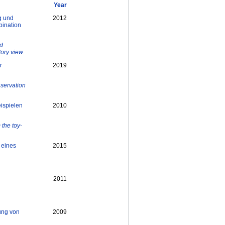
Year
g und
2012
bination
nd
ory view.
r
2019
nservation
ispielen
2010
 the toy-
 eines
2015
2011
ung von
2009