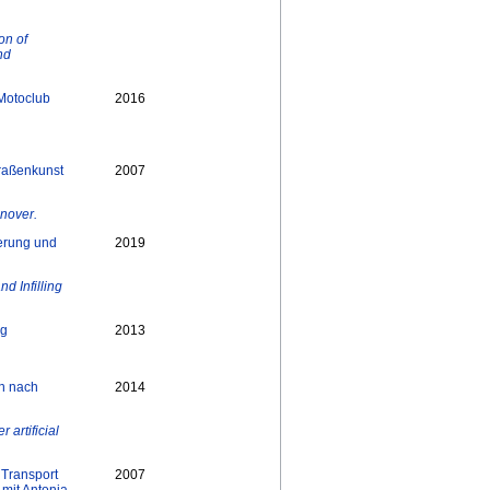
on of
nd
Motoclub
2016
raßenkunst
2007
nover.
erung und
2019
 Infilling
ng
2013
n nach
2014
artificial
 Transport
2007