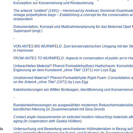
Konzeption zur Konservierung und Restaurierung
The artwork “untitled” (1991) – Herrenrad by Andreas Slominski Examinati
vintage polyethylene bags – Establishing a concept for the conservation a
restauration
Dokumentation, Konzept und Maßnahmenplanung für das Motorrad Opel 
Supersport (engl.)
-
VON ANTES BIS WURMFELD: Zum konservatorischen Umgang mit der St
in Hannover.
FROM ANTES TO WURMFELD: Aspects in conservation of public art in Ha
Unbeachtetes Material? Phenol-Formaldehydharz-Hartschaum: Konsolidi
Ergänzung an dem Kunstwerk „ohne Titel“ (1971) von Loys Egg
Unobserved Material? Phenol-Formaldehyde Rigid Foam: Consolidation and
on the Artwork „ohne Titel“ (1971) by Loys Egg
Kabelisolierungen am Wittler-Brotwagen, Identifizierung und Konservieru
-
Randwinkelmessungen an ausgewählten modernen Retuschiermaterialie
künstlicher Alterung (in Zusammenarbeit mit Gina Grond)
Contact angle measurements on selected modern retouching materials after 
aging (In cooperation with Saskia Höltken)
ta
Untersuchung und Bewertung verschiedener Hüllmaterialien in Bezug auf