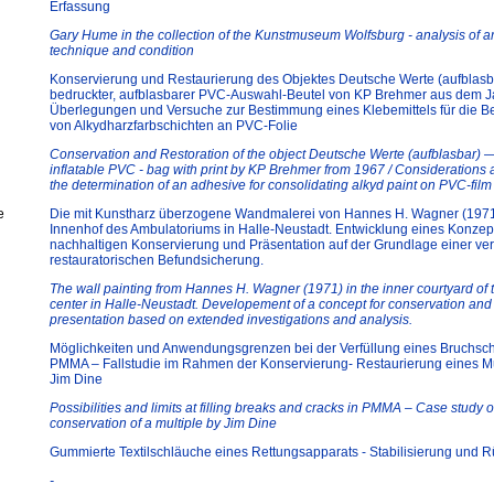
Erfassung
Gary Hume in the collection of the Kunstmuseum Wolfsburg - analysis of art
technique and condition
Konservierung und Restaurierung des Objektes Deutsche Werte (aufblasb
bedruckter, aufblasbarer PVC-Auswahl-Beutel von KP Brehmer aus dem J
Überlegungen und Versuche zur Bestimmung eines Klebemittels für die B
von Alkydharzfarbschichten an PVC-Folie
Conservation and Restoration of the object Deutsche Werte (aufblasbar) 
inflatable PVC - bag with print by KP Brehmer from 1967 / Considerations a
the determination of an adhesive for consolidating alkyd paint on PVC-film
e
Die mit Kunstharz überzogene Wandmalerei von Hannes H. Wagner (1971
Innenhof des Ambulatoriums in Halle-Neustadt. Entwicklung eines Konzep
nachhaltigen Konservierung und Präsentation auf der Grundlage einer ver
restauratorischen Befundsicherung.
The wall painting from Hannes H. Wagner (1971) in the inner courtyard of 
center in Halle-Neustadt. Developement of a concept for conservation and
presentation based on extended investigations and analysis.
Möglichkeiten und Anwendungsgrenzen bei der Verfüllung eines Bruchsc
PMMA – Fallstudie im Rahmen der Konservierung- Restaurierung eines Mu
Jim Dine
Possibilities and limits at filling breaks and cracks in PMMA – Case study 
conservation of a multiple by Jim Dine
Gummierte Textilschläuche eines Rettungsapparats - Stabilisierung und 
-