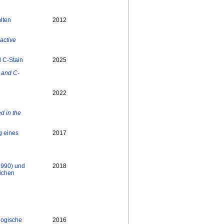
lten
2012
active
d C-Stain
2025
n and C-
2022
ed in the
g eines
2017
1990) und
2018
lichen
logische
2016