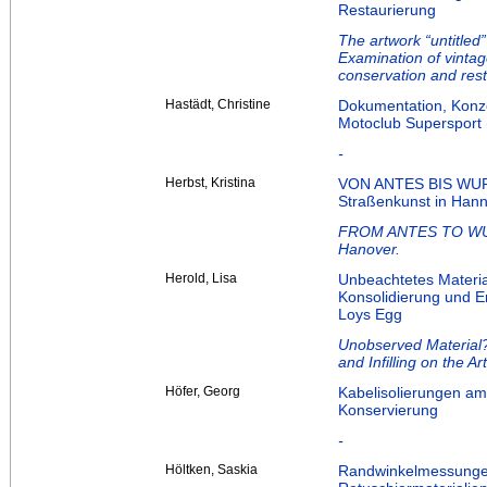
Restaurierung
The artwork “untitled
Examination of vintag
conservation and rest
Hastädt, Christine
Dokumentation, Konz
Motoclub Supersport 
-
Herbst, Kristina
VON ANTES BIS WURM
Straßenkunst in Hann
FROM ANTES TO WURMF
Hanover.
Herold, Lisa
Unbeachtetes Materi
Konsolidierung und E
Loys Egg
Unobserved Material
and Infilling on the A
Höfer, Georg
Kabelisolierungen am 
Konservierung
-
Höltken, Saskia
Randwinkelmessunge