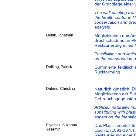
der Grundlage einer v
The wall painting fro
the health center in 
conservation and pre
analysis.
Debik, Jonathan
Möglichkeiten und An
Bruchschadens an PM
Restaurierung eines M
Possibilities and limi
on the conservation o
Dettling, Patrick
Gummierte Textilschl
Rückformung
-
Duhme, Christina
Natürlich künstlich! D
Möglichkeiten der Sub
Gebrauchsgegenständ
Artificial, naturally! I
substituting with pla
aspect on the identifi
Etyemez, Suzanna
Das Plastilinmodell f
Yasemin
Lipchitz (1891-1973)
Restaurierung einer 