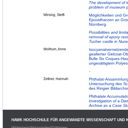
The development of th
problem of museum p
Wirsing, Steffi
Möglichkeiten und Gr
Epoxidharzen an Gris
Nürnberg.
Possibilities and limi
removal of epoxy resin
Tucher castle in Nur
Wolfrum, Anne
Isocyanatvernetzende 
gealterter Gelcoat-O
Bulle Six Coques-Hau
ungesättigtem Polyes
-
Zettner, Hannah
Phthalat-Ansammlung
Untersuchung des Sc
des Ringier Bildarchi
Phthalate Accumulati
Investigation of a D
Archive as a Case St
HAWK HOCHSCHULE FÜR ANGEWANDTE WISSENSCHAFT UND 
Hildesheim/Holzminden/Göttingen