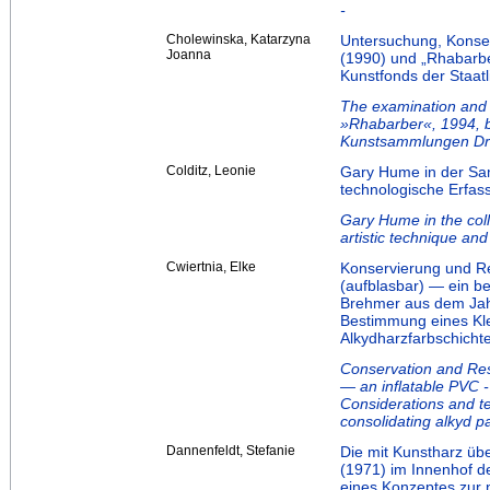
-
Cholewinska, Katarzyna
Untersuchung, Konse
Joanna
(1990) und „Rhabarbe
Kunstfonds der Staa
The examination and 
»Rhabarber«, 1994, b
Kunstsammlungen Dr
Colditz, Leonie
Gary Hume in der Sa
technologische Erfas
Gary Hume in the col
artistic technique and
Cwiertnia, Elke
Konservierung und R
(aufblasbar) ― ein b
Brehmer aus dem Jah
Bestimmung eines Kle
Alkydharzfarbschicht
Conservation and Res
― an inflatable PVC -
Considerations and te
consolidating alkyd p
Dannenfeldt, Stefanie
Die mit Kunstharz ü
(1971) im Innenhof d
eines Konzeptes zur 