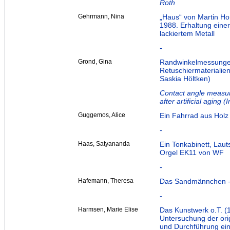
Roth
Gehrmann, Nina
„Haus“ von Martin Ho
1988. Erhaltung eine
lackiertem Metall
-
Grond, Gina
Randwinkelmessunge
Retuschiermaterialie
Saskia Höltken)
Contact angle measur
after artificial aging
Guggemos, Alice
Ein Fahrrad aus Holz 
-
Haas, Satyananda
Ein Tonkabinett, Laut
Orgel EK11 von WF
-
Hafemann, Theresa
Das Sandmännchen - E
-
Harmsen, Marie Elise
Das Kunstwerk o.T. (
Untersuchung der ori
und Durchführung ein