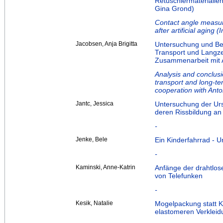
Retuschiermaterialien
Gina Grond)
Contact angle measur
after artificial aging
Jacobsen, Anja Brigitta
Untersuchung und Bew
Transport und Langze
Zusammenarbeit mit A
Analysis and conclusi
transport and long-ter
cooperation with Anto
Jantc, Jessica
Untersuchung der Urs
deren Rissbildung an 
-
Jenke, Bele
Ein Kinderfahrrad - 
-
Kaminski, Anne-Katrin
Anfänge der drahtlo
von Telefunken
-
Kesik, Natalie
Mogelpackung statt Ka
elastomeren Verkleid