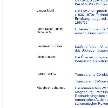
CRINKLED LEATHER
WIEN MUSEUM Conditi
Langer, Martin
Die Latex-Skulpturen
(1936-1970). Technol
Erhaltung, dargestellt
1967/68.
Laura Niklas, Judith
Untersuchungen zur S
Gebauer &
anhand eines Zahnbü
-
Lauterwald, Kirsten
Laufend fahren. Unte
des Überseemuseum
Linke, Dietmar
Die Überwachungszeich
Bedeutung als histori
-
Lutzke, Bettina
Transparente Cellulos
Transparent Cellulose
Mädebach, Johannes
Die romanischen Wand
Magdeburg. Erstellun
Restaurierungskonzep
romanischen Apsismal
schematischer Rekons