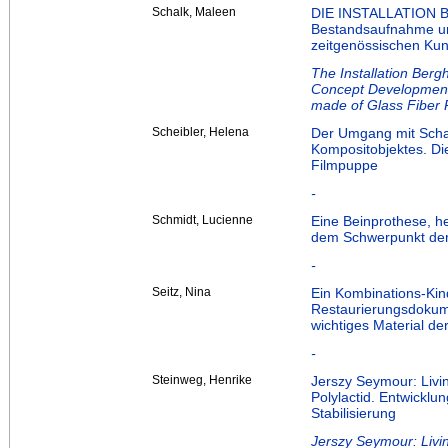
Schalk, Maleen
DIE INSTALLATION
Bestandsaufnahme und
zeitgenössischen Kun
The Installation Berg
Concept Development 
made of Glass Fiber 
Scheibler, Helena
Der Umgang mit Schaum
Kompositobjektes. Di
Filmpuppe
-
Schmidt, Lucienne
Eine Beinprothese, he
dem Schwerpunkt der 
-
Seitz, Nina
Ein Kombinations-Ki
Restaurierungsdokume
wichtiges Material der
-
Steinweg, Henrike
Jerszy Seymour: Livi
Polylactid. Entwickl
Stabilisierung
Jerszy Seymour: Livi