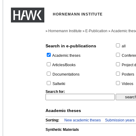
HORNEMANN INSTITUTE
Hornemann Institute
E-Publication
Academic thes
>
>
>
Search in e-publications
all
Confere
Academic theses
Project 
Articles/Books
Posters
Documentations
Videos
Saltwiki
Search for:
Academic theses
Sorting:
New academic theses
Submission years
Synthetic Materials