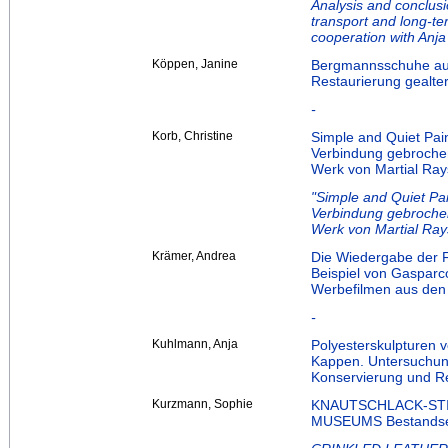
Analysis and conclusi
transport and long-ter
cooperation with Anja
Köppen, Janine
Bergmannsschuhe a
Restaurierung gealte
-
Korb, Christine
Simple and Quiet Pai
Verbindung gebrochen
Werk von Martial Ra
"Simple and Quiet Pa
Verbindung gebrochen
Werk von Martial Ra
Krämer, Andrea
Die Wiedergabe der F
Beispiel von Gasparco
Werbefilmen aus den
-
Kuhlmann, Anja
Polyesterskulpturen vo
Kappen. Untersuchun
Konservierung und Re
Kurzmann, Sophie
KNAUTSCHLACK-ST
MUSEUMS Bestandser