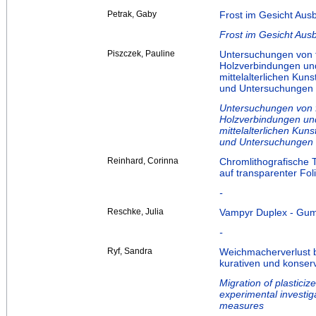
Petrak, Gaby
Frost im Gesicht Au
Frost im Gesicht Au
Piszczek, Pauline
Untersuchungen von f
Holzverbindungen und
mittelalterlichen Kun
und Untersuchungen
Untersuchungen von f
Holzverbindungen und
mittelalterlichen Kun
und Untersuchungen
Reinhard, Corinna
Chromlithografische T
auf transparenter Fol
-
Reschke, Julia
Vampyr Duplex - Gum
-
Ryf, Sandra
Weichmacherverlust 
kurativen und konse
Migration of plastici
experimental investig
measures