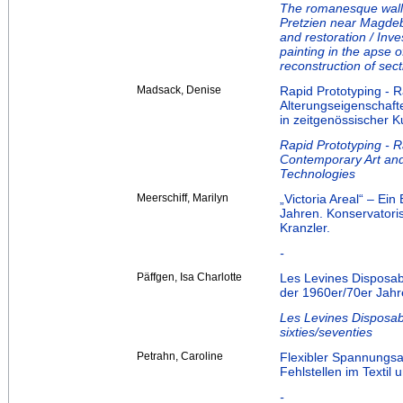
The romanesque wall 
Pretzien near Magdeb
and restoration / Inv
painting in the apse 
reconstruction of sec
Madsack, Denise
Rapid Prototyping - 
Alterungseigenschafte
in zeitgenössischer K
Rapid Prototyping - 
Contemporary Art and
Technologies
Meerschiff, Marilyn
„Victoria Areal“ – Ei
Jahren. Konservatori
Kranzler.
-
Päffgen, Isa Charlotte
Les Levines Disposab
der 1960er/70er Jahr
Les Levines Disposabl
sixties/seventies
Petrahn, Caroline
Flexibler Spannungsa
Fehlstellen im Textil
-