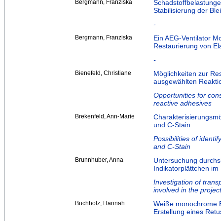
Bergmann, Franziska
Schadstoffbelastung
Stabilisierung der B
-
Bergmann, Franziska
Ein AEG-Ventilator M
Restaurierung von E
-
Bienefeld, Christiane
Möglichkeiten zur Re
ausgewählten Reaktio
Opportunities for con
reactive adhesives
Brekenfeld, Ann-Marie
Charakterisierungsmög
und C-Stain
Possibilities of identi
and C-Stain
Brunnhuber, Anna
Untersuchung durchsi
Indikatorplättchen i
Investigation of trans
involved in the proje
Buchholz, Hannah
Weiße monochrome Be
Erstellung eines Ret