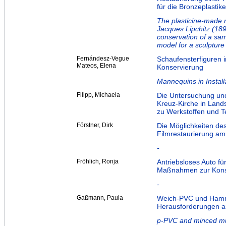
für die Bronzeplastik
The plasticine-made m
Jacques Lipchitz (18
conservation of a sam
model for a sculpture
Fernándesz-Vegue
Schaufensterfiguren i
Mateos, Elena
Konservierung
Mannequins in Install
Filipp, Michaela
Die Untersuchung und
Kreuz‐Kirche in Land
zu Werkstoffen und 
Förstner, Dirk
Die Möglichkeiten des
Filmrestaurierung am 
-
Fröhlich, Ronja
Antriebsloses Auto fü
Maßnahmen zur Konse
-
Gaßmann, Paula
Weich-PVC und Hamme
Herausforderungen a
p-PVC and minced mut