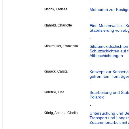
-
Kischk, Larissa
Methoden zur Festigu
-
Klahold, Charlotte
Eine Musterwalze - K
Stabilisierung von 
-
Klinkmüller, Franziska
Siliziumoxidschichten
Schutzschichten auf fr
Altbeschichtungen
-
Knaack, Carsta
Konzept zur Konservi
getrenntem Tonträge
-
Koletzki, Lisa
Bearbeitung und Stab
Polaroid
-
König, Antonia Clarita
Untersuchung und Bew
Transport und Langze
Zusammenarbeit mit A