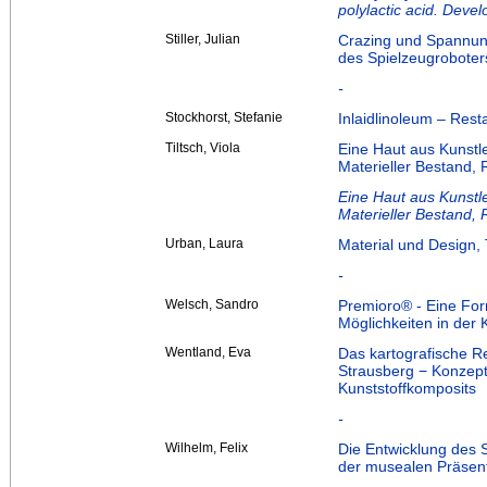
polylactic acid. Deve
Stiller, Julian
Crazing und Spannung
des Spielzeugroboter
-
Stockhorst, Stefanie
Inlaidlinoleum – Res
Tiltsch, Viola
Eine Haut aus Kunst
Materieller Bestand,
Eine Haut aus Kunst
Materieller Bestand,
Urban, Laura
Material und Design, 
-
Welsch, Sandro
Premioro® - Eine Fo
Möglichkeiten in der
Wentland, Eva
Das kartografische R
Strausberg − Konzep
Kunststoffkomposits
-
Wilhelm, Felix
Die Entwicklung des S
der musealen Präsent