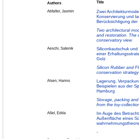
Title
Authors
Abfalter, Jasmin
Zwei Architekturmode
Konservierung und la
Berücksichtigung der
Two architectural mo
and restoration. The 
conservatory view.
Aeschi, Satenik
Siliconkautschuk und
einer Erhaltungsstra
Golz
Silicon Rubber and Fl
conservation strateg
Alsen, Hanno
Lagerung, Verpackun
Beispielen aus der 
Hamburg
Storage, packing and 
from the toy-collect
Aßel, Edda
Im Auge des Betracht
Außenfläche eines S
wahrnehmungstheoret
-