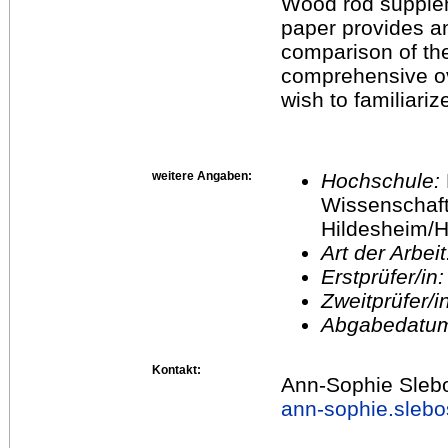
Wood rod supplem
paper provides a
comparison of th
comprehensive ov
wish to familiari
weitere Angaben:
Hochschule:
Wissenschaft
Hildesheim/H
Art der Arbei
Erstprüfer/in
Zweitprüfer/
Abgabedatu
Kontakt:
Ann-Sophie Sleb
ann-sophie.sleb