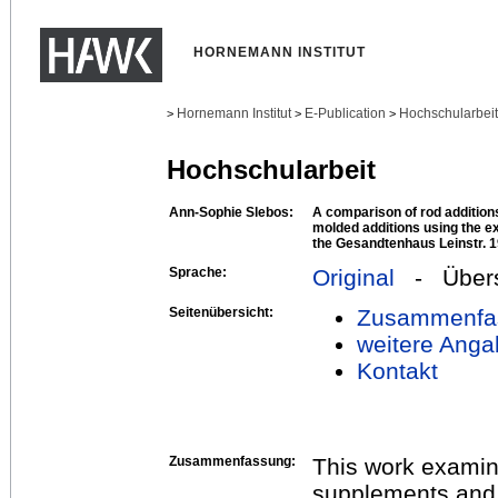
HORNEMANN INSTITUT
Hornemann Institut
E-Publication
Hochschularbei
>
>
>
Hochschularbeit
Ann-Sophie Slebos:
A comparison of rod addition
molded additions using the ex
the Gesandtenhaus Leinstr. 
Sprache:
Original
- Übers
Seitenübersicht:
Zusammenfa
weitere Anga
Kontakt
Zusammenfassung:
This work examine
supplements and 