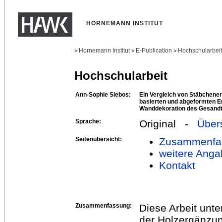
HORNEMANN INSTITUT
Hornemann Institut
E-Publication
Hochschularbei
>
>
>
Hochschularbeit
Ann-Sophie Slebos:
Ein Vergleich von Stäbchene
basierten und abgeformten E
Wanddekoration des Gesandt
Sprache:
Original -
Über
Seitenübersicht:
Zusammenfa
weitere Anga
Kontakt
Zusammenfassung:
Diese Arbeit unt
der Holzergänzu