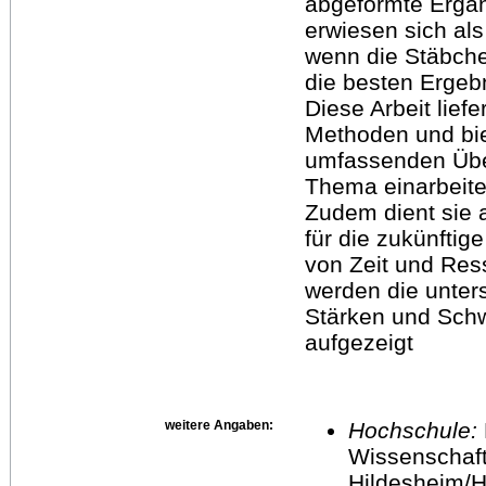
abgeformte Ergä
erwiesen sich als
wenn die Stäbch
die besten Ergebn
Diese Arbeit lief
Methoden und bie
umfassenden Überb
Thema einarbeit
Zudem dient sie 
für die zukünftige
von Zeit und Res
werden die unter
Stärken und Sch
aufgezeigt
weitere Angaben:
Hochschule:
Wissenschaft
Hildesheim/H