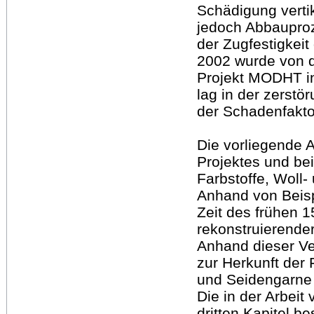
Schädigung verti
jedoch Abbauproze
der Zugfestigkeit
2002 wurde von d
Projekt MODHT in
lag in der zerst
der Schadenfakto
Die vorliegende 
Projektes und bei
Farbstoffe, Woll-
Anhand von Beisp
Zeit des frühen 1
rekonstruierende
Anhand dieser V
zur Herkunft der 
und Seidengarne
Die in der Arbei
dritten Kapitel b