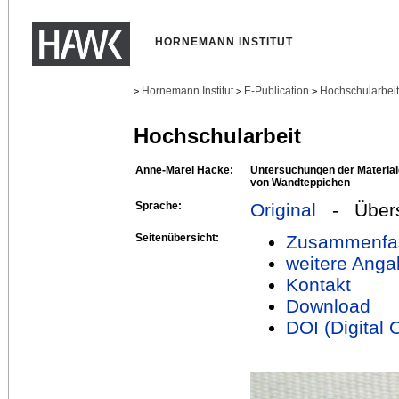
HORNEMANN INSTITUT
Hornemann Institut
E-Publication
Hochschularbei
>
>
>
Hochschularbeit
Anne-Marei Hacke:
Untersuchungen der Material
von Wandteppichen
Sprache:
Original
- Übers
Seitenübersicht:
Zusammenfa
weitere Anga
Kontakt
Download
DOI (Digital O