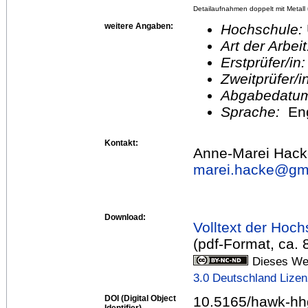
Detailaufnahmen doppelt mit Metall u
weitere Angaben:
Hochschule:
Art der Arbei
Erstprüfer/in
Zweitprüfer/
Abgabedatu
Sprache:
En
Kontakt:
Anne-Marei Hack
marei.hacke@
gm
Download:
Volltext der Hoch
(pdf-Format, ca.
Dieses Wer
3.0 Deutschland Lize
DOI (Digital Object
10.5165/hawk-hh
Identifier)