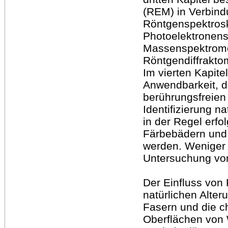
(REM) in Verbind
Röntgenspektros
Photoelektronens
Massenspektrome
Röntgendiffrakto
Im vierten Kapit
Anwendbarkeit, d
berührungsfreie
Identifizierung n
in der Regel erfo
Färbebädern und 
werden. Weniger g
Untersuchung von
Der Einfluss von
natürlichen Alte
Fasern und die c
Oberflächen von 