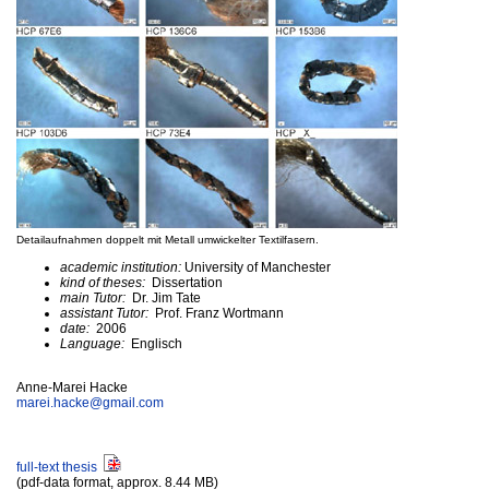
Detailaufnahmen doppelt mit Metall umwickelter Textilfasern.
academic institution:
University of Manchester
kind of theses:
Dissertation
main Tutor:
Dr. Jim Tate
assistant Tutor:
Prof. Franz Wortmann
date:
2006
Language:
Englisch
Anne-Marei Hacke
marei.hacke@
gmail.com
full-text thesis
(pdf-data format, approx. 8.44 MB)