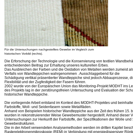
Für die Untersuchungen nachgestelltes Gewebe im Vegleich zum
historischen Vorbild (rechts).
Die Erforschung der Technologie und die Konservierung von textilen Wandbeh
entscheidenden Beitrag zur Erhaltung unseres kulturellen Erbes.
Das Ausbleichen der Farben und die Oxidation von Metallen werden zumeist als
Verfalls von Wandteppichen wahrgenommen . Ausschlaggebend für die
Schädigung vertikal präsentierter Wandteppiche sind jedoch Abbauprozesse, di
Flexibilität und der Zugfestigkeit der Fasern führen.
2002 wurde von der Europäischen Union das Monitoring-Projekt MODHT ins Leb
des Projekts lag in der zerstörungsfreien Untersuchung und Evaluation der Sc
historischer Wandteppiche.
Die vorliegende Arbeit entstand im Kontext des MODHT-Projektes und beinhaltet
Farbstoffe, Woll- und Seidenfasern sowie Metallfäden.
Anhand von Beispielen historischer Wandteppiche aus der Zeit des frühen 15. b
wurden in rekonstruierender Weise Gewebemuster hergestellt. Anhand dieser V
Untersuchungen zur Herkunft der Farbstoffe, der Spezifikationen der Wolle un
Gewebestrukturen.
Die in der Arbeit verwendeten Analysemethoden werden im dritten Kapitel besc
Rasterelektronenmikroskopie (REM) in Verbindung mit energiedispersiver Rön