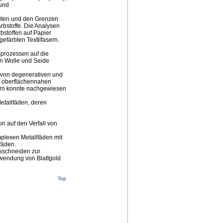
 und
eiten und den Grenzen
rbstoffe. Die Analysen
bstoffen auf Papier
efärbten Textilfasern.
sprozessen auf die
n Wolle und Seide
 von degenerativen und
n oberflächennahen
sern konnte nachgewiesen
Metallfäden, deren
 auf den Verfall von
mplexen Metallfäden mit
fäden.
usschneiden zur
rwendung von Blattgold
Top