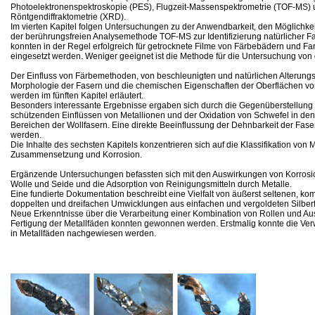
Photoelektronenspektroskopie (PES), Flugzeit-Massenspektrometrie (TOF-MS)
Röntgendiffraktometrie (XRD).
Im vierten Kapitel folgen Untersuchungen zu der Anwendbarkeit, den Möglichk
der berührungsfreien Analysemethode TOF-MS zur Identifizierung natürlicher Fa
konnten in der Regel erfolgreich für getrocknete Filme von Färbebädern und Far
eingesetzt werden. Weniger geeignet ist die Methode für die Untersuchung von g
Der Einfluss von Färbemethoden, von beschleunigten und natürlichen Alterung
Morphologie der Fasern und die chemischen Eigenschaften der Oberflächen vo
werden im fünften Kapitel erläutert.
Besonders interessante Ergebnisse ergaben sich durch die Gegenüberstellung
schützenden Einflüssen von Metallionen und der Oxidation von Schwefel in de
Bereichen der Wollfasern. Eine direkte Beeinflussung der Dehnbarkeit der Fa
werden.
Die Inhalte des sechsten Kapitels konzentrieren sich auf die Klassifikation von 
Zusammensetzung und Korrosion.
Ergänzende Untersuchungen befassten sich mit den Auswirkungen von Korrosion
Wolle und Seide und die Adsorption von Reinigungsmitteln durch Metalle.
Eine fundierte Dokumentation beschreibt eine Vielfalt von äußerst seltenen, ko
doppelten und dreifachen Umwicklungen aus einfachen und vergoldeten Silber
Neue Erkenntnisse über die Verarbeitung einer Kombination von Rollen und A
Fertigung der Metallfäden konnten gewonnen werden. Erstmalig konnte die Ve
in Metallfäden nachgewiesen werden.