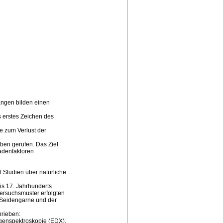
ängen bilden einen
 erstes Zeichen des
e zum Verlust der
en gerufen. Das Ziel
hadenfaktoren
 Studien über natürliche
is 17. Jahrhunderts
ersuchsmuster erfolgten
d Seidengarne und der
hrieben:
tgenspektroskopie (EDX),