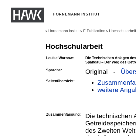
HORNEMANN INSTITUT
Hornemann Institut
E-Publication
Hochschularbei
>
>
>
Hochschularbeit
Louise Warnow:
Die Technischen Anlagen de
Spandau – Der Weg des Getr
Sprache:
Original -
Über
Seitenübersicht:
Zusammenfa
weitere Anga
Zusammenfassung:
Die technischen 
Getreidespeiche
des Zweiten Welt